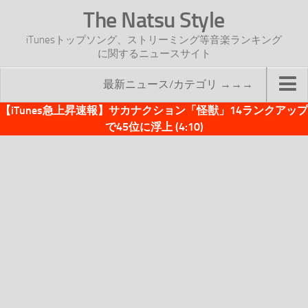
The Natsu Style
iTunesトップソング、ストリーミング等音楽ランキング
に関するニュースサイト
最新ニュース/カテゴリ →→→
【iTunes急上昇速報】サカナクション「怪獣」14ランクアップ
TOP
で45位に浮上 (4:10)
サイトについて
年間ヒット曲ランキング
2016年度特集記事
2017年度特集記事
iTunesトップソング速報
iTunesデイリー
オリジナル週間トップソング
「オリジナルiTunes週間トップソング」紹介資料