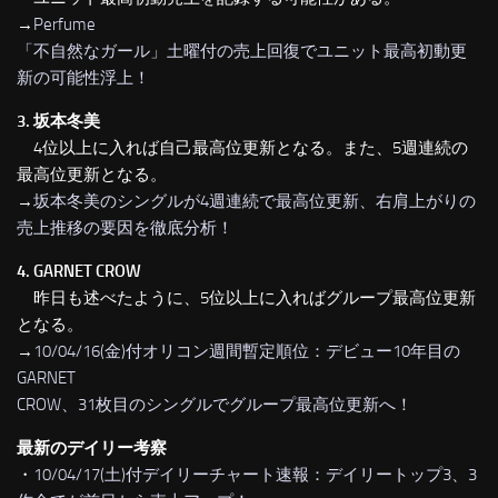
→
Perfume
「不自然なガール」土曜付の売上回復でユニット最高初動更
新の可能性浮上！
3. 坂本冬美
4位以上に入れば自己最高位更新となる。また、5週連続の
最高位更新となる。
→
坂本冬美のシングルが4週連続で最高位更新、右肩上がりの
売上推移の要因を徹底分析！
4. GARNET CROW
昨日も述べたように、5位以上に入ればグループ最高位更新
となる。
→
10/04/16(金)付オリコン週間暫定順位：デビュー10年目の
GARNET
CROW、31枚目のシングルでグループ最高位更新へ！
最新のデイリー考察
・
10/04/17(土)付デイリーチャート速報：デイリートップ3、3