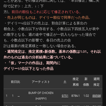
ことがある。
その修正内容に関しては、「本日修正」欄に矢
印で記す(↑：上方、↓：下
方)。
前日の順位もこれに応じて修正されている。
・売上が同じものは、デイリー順位で同率だった作品。
・デイリー4位以下の売上は、割合計算による算出の
都合上、小数点以下が存在する。小数点以下四捨五入が表中
の数字となる。週の途中で修正が一切入らなかった場合で
も、小数点以下の影響で、各日の売上の合
計は最新の推定累積と一致しない場合がある。
・週間推定は、推定累積×新係数。基本の係数は1.01。それ以
外のものは過去の分析結果に基づいている。
・「仮」マークの作品は、期間内に
デイリー51位以下となった作品
推定
新
週間
前日比
アーティスト
土
累積
係数
推定
BUMP OF CHICKEN
1
1
→
9751
87841
1.02
89598
(HAPPY)