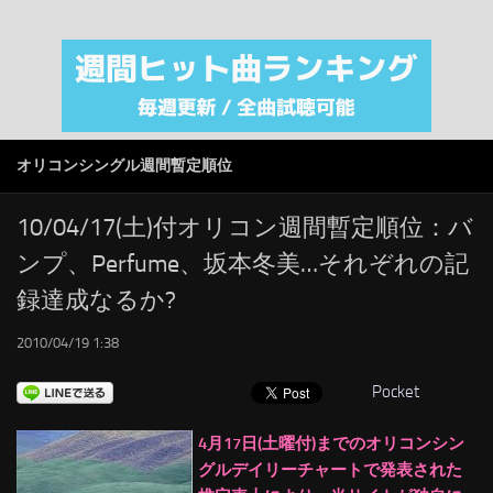
注目カテゴリ
オリジナルiTunes週間トップソング
音楽業界
SMAP
オリコンシングル週間暫定順位
AKB48
RSS
10/04/17(土)付オリコン週間暫定順位：バ
ンプ、Perfume、坂本冬美…それぞれの記
LINKS
録達成なるか?
2010/04/19 1:38
Pocket
4月17日(土曜付)までのオリコンシン
グルデイリーチャートで発表された