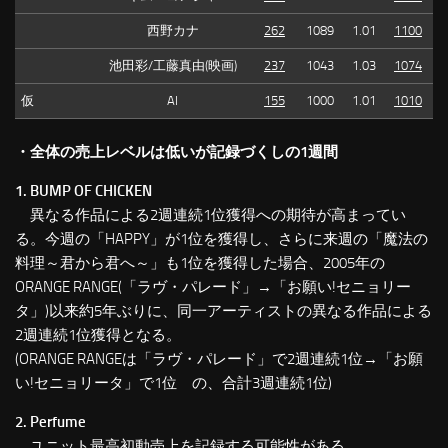
西野カナ
262
1089
1.01
1100
池田彩/工藤真由(映画)
237
1043
1.03
1074
仮
AI
155
1000
1.01
1010
・全体の売上レベルは低いが記録づくしの1週間
1. BUMP OF CHICKEN
異なる作品による2週連続1位獲得への期待が高まってい
る。今週の「HAPPY」が1位を獲得し、さらに来週の「魔法の
料理～君から君へ～」も1位を獲得した場合、2005年の
ORANGE RANGE(「ラヴ・パレード」→「お願い!セニョリー
タ」)以来約5年ぶりに、同一アーティストの異なる作品による
2週連続1位獲得となる。
(ORANGE RANGEは「ラヴ・パレード」で2週連続1位→「お願
い!セニョリータ」で1位 の、合計3週連続1位)
2. Perfume
ユニット最高初動売上を記録する可能性がある。