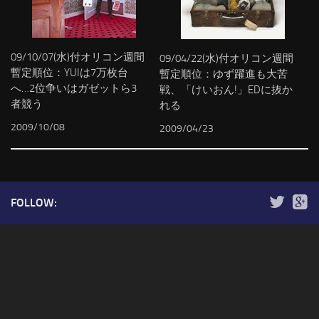
09/10/07(水)付オリコン週間
09/04/22(水)付オリコン週間
暫定順位：YUIは7万枚台
暫定順位：ゆず躍進も大苦
へ…2位争いはガゼットら3
戦、「けいおん!」EDに抜か
者競う
れる
2009/10/08
2009/04/23
FOLLOW: