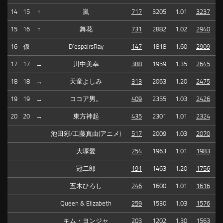
14
15
↑
嵐
717
3205
1.01
3237
15
16
↑
舞花
731
2882
1.02
2940
16
仮
D’espairsRay
147
1818
1.60
2909
17
17
→
川中美幸
388
1959
1.35
2645
18
18
→
天童よしみ
313
2063
1.20
2475
19
19
→
ココア男。
409
2355
1.03
2426
20
20
→
東方神起
435
2301
1.01
2324
池田彩/工藤真由(アニメ)
517
2009
1.03
2070
大塚愛
254
1963
1.01
1983
冠二郎
191
1463
1.20
1756
五木ひろし
246
1600
1.01
1616
Queen & Elizabeth
259
1530
1.03
1576
キム・ヨンジャ
203
1202
1.30
1563