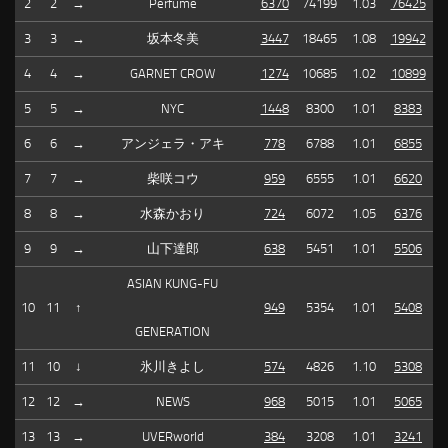
2
2
→
Perfume
6370
74199
1.03
76425
3
3
→
坂本冬美
3447
18465
1.08
19942
4
4
→
GARNET CROW
1274
10685
1.02
10899
5
5
→
NYC
1448
8300
1.01
8383
6
6
→
アンジェラ・アキ
778
6788
1.01
6855
7
7
→
柴咲コウ
959
6555
1.01
6620
8
8
→
水森かおり
724
6072
1.05
6376
9
9
→
山下達郎
638
5451
1.01
5506
ASIAN KUNG-FU
10
11
↑
949
5354
1.01
5408
GENERATION
11
10
↓
氷川きよし
574
4826
1.10
5308
12
12
→
NEWS
968
5015
1.01
5065
13
13
→
UVERworld
384
3208
1.01
3241