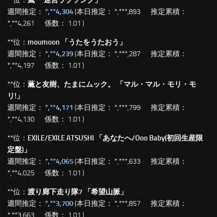
**位：
嵐 「迷宮ラブソング」
週間推定：
*,**4,304
(本日推定： *,***,893 推定累積：
*,**4,261 係数： 1.01 )
**位：
moumoon 「うたをうたおう」
週間推定：
*,**4,239
(本日推定： *,***,287 推定累積：
*,**4,197 係数： 1.01 )
**位：
薫と友樹、たまにムック。 「マル・マル・モリ・モ
リ!」
週間推定：
*,**4,171
(本日推定： *,***,799 推定累積：
*,**4,130 係数： 1.01 )
**位：
EXILE/EXILE ATSUSHI 「あなたへ/Ooo Baby(初回生産限
定盤)」
週間推定：
*,**4,065
(本日推定： *,***,633 推定累積：
*,**4,025 係数： 1.01 )
**位：
渡り廊下走り隊7 「希望山脈」
週間推定：
*,**3,700
(本日推定： *,***,857 推定累積：
*,**3,663 係数： 1.01 )