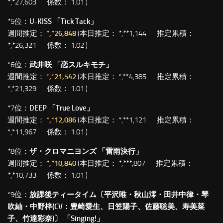
*,*27,603 係数： 1.01 )
*5位：
U-KISS 「Tick Tack」
週間推定：
*,*26,848
(本日推定： *,**1,144 推定累積：
*,*26,321 係数： 1.02 )
*6位：
武井咲 「恋スルキモチ」
週間推定：
*,*21,542
(本日推定： *,**4,385 推定累積：
*,*21,329 係数： 1.01 )
*7位：
DEEP 「True Love」
週間推定：
*,*12,086
(本日推定： *,**1,121 推定累積：
*,*11,967 係数： 1.01 )
*8位：
ザ・クロマニヨンズ 「雷雨決行」
週間推定：
*,*10,840
(本日推定： *,***,807 推定累積：
*,*10,733 係数： 1.01 )
*9位：
放課後ティータイム〔平沢唯・秋山澪・田井中律・琴
吹紬・中野梓(CV：豊崎愛生、日笠陽子、佐藤聡美、寿美菜
子、竹達彩奈)〕 「Singing!」