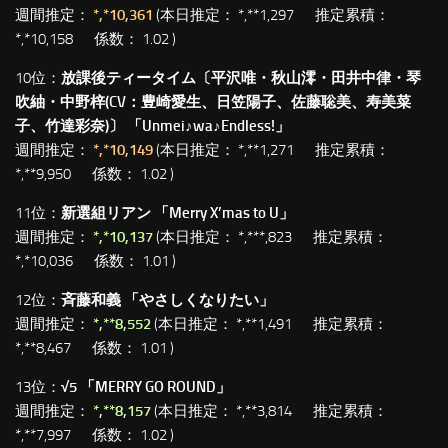
週間推定：
*,*10,361
(本日推定： *,**1,297 推定累積：
*,*10,158 係数： 1.02 )
10位：
放課後ティータイム〔平沢唯・秋山澪・田井中律・琴
吹紬・中野梓(CV：豊崎愛生、日笠陽子、佐藤聡美、寿美菜
子、竹達彩奈)〕 「Unmei♪wa♪Endless!」
週間推定：
*,*10,149
(本日推定： *,**1,271 推定累積：
*,**9,950 係数： 1.02 )
11位：
新選組リアン 「Merry X’mas to U」
週間推定：
*,*10,137
(本日推定： *,***,823 推定累積：
*,*10,036 係数： 1.01 )
12位：
斉藤和義 「やさしくなりたい」
週間推定：
*,**8,552
(本日推定： *,**1,491 推定累積：
*,**8,467 係数： 1.01 )
13位：
√5 「MERRY GO ROUND」
週間推定：
*,**8,157
(本日推定： *,**3,814 推定累積：
*,**7,997 係数： 1.02 )