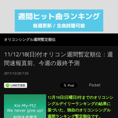
注目カテゴリ
オリジナルiTunes週間トップソング
音楽業界
SMAP
オリコンシングル週間暫定順位
AKB48
RSS
11/12/18(日)付オリコン週間暫定順位：週
間速報直前、今週の最終予測
LINKS
2011/12/20 7:53
Pocket
12月18日(日曜日)付までのオリコンシ
ングルデイリーランキングの結果に
基づいた、独自のオリコンシングル
週間ランキング暫定順位です。