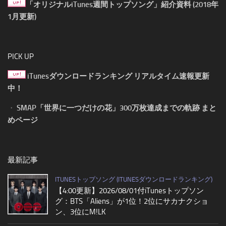
「オリジナルiTunes週間トップソング」紹介資料 (2018年
1月更新)
PICK UP
iTunesダウンロードランキング リアルタイム速報更新
中！
・
SMAP「世界に一つだけの花」300万枚達成までの軌跡 まと
めページ
最新記事
ITUNESトップソング (ITUNESダウンロードランキング)
【4:00更新】2026/08/01付iTunesトップソン
グ：BTS「Aliens」が1位！2位にサカナクショ
ン、3位にM!LK