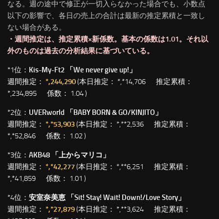
なる。週の途中で修正が一切入らなかった場合でも、小数点
以下の影響で、各日の売上の合計は最新の推定累積と一致し
ない場合がある。
・週間推定は、推定累積×新係数。基本の係数は1.01。それ以
外のものは過去の分析結果に基づいている。
*1位：
Kis-My-Ft2 「We never give up!」
週間推定：
*,244,290
(本日推定： *,*14,706 推定累積：
*,234,895 係数： 1.04 )
*2位：
UVERworld 「BABY BORN & GO/KINJITO」
週間推定：
*,*53,903
(本日推定： *,**2,536 推定累積：
*,*52,846 係数： 1.02 )
*3位：
AKB48 「上からマリコ」
週間推定：
*,*42,277
(本日推定： *,**6,251 推定累積：
*,*41,859 係数： 1.01 )
*4位：
安室奈美恵 「Sit! Stay! Wait! Down!/Love Story」
週間推定：
*,*27,879
(本日推定： *,**3,624 推定累積：