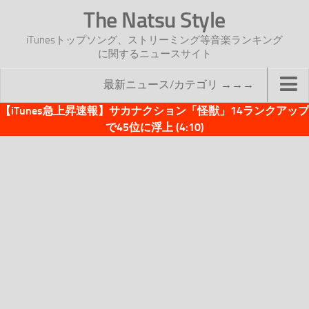
The Natsu Style
iTunesトップソング、ストリーミング等音楽ランキング
に関するニュースサイト
最新ニュース/カテゴリ →→→
【iTunes急上昇速報】サカナクション「怪獣」14ランクアップ
TOP
で45位に浮上 (4:10)
サイトについて
年間ヒット曲ランキング
2016年度特集記事
2017年度特集記事
iTunesトップソング速報
iTunesデイリー
オリジナル週間トップソング
「オリジナルiTunes週間トップソング」紹介資料