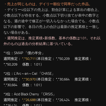
・売上が同じものは、デイリー順位で同率だった作品。
・デイリー4位以下の売上は、割合計算による算出の都合上、
小数点以下が存在する。小数点以下切り捨てが表中の数字と
なる。週の途中で修正が一切入らなかった場合でも、小数点
以下の影響で、各日の売上の合計は最新の推定累積と一致し
ない場合がある。
・週間推定は、推定累積×新係数。基本の係数は1.01。それ以
外のものは過去の分析結果に基づいている。
*1位：
SMAP 「僕の半分」
週間推定：
*,*50,711
(本日推定： *,*50,209 推定累積：
*,*50,209 係数： 1.01 )
*2位：
L’Arc～en～Ciel 「CHASE」
週間推定：
*,*30,970
(本日推定： *,*30,664 推定累積：
*,*30,664 係数： 1.01 )
*3位：
Acid Black Cherry 「CRISIS」
週間推定：
*,*26,688
(本日推定： *,*26,424 推定累積：
*,*26,424 係数： 1.01 )