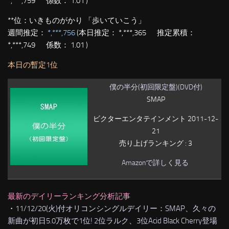
*,***,759 係数： 1.01 )
**位：
いきものがかり 「歩いていこう」
週間推定：
*,***,756
(本日推定： *,***,365 推定累積：
*,***,749 係数： 1.01 )
本日の暫定1位
僕の半分(初回限定盤)(DVD付)
SMAP
ビクターエンタテインメント 2011-12-
21
売り上げランキング : 3
Amazonで詳しく見る
最新のデイリーランキング分析記事
・
11/12/20(火)付オリコンシングルデイリー：SMAP、久々の
新曲が初日5.0万枚で1位! 2位ラルク、3位Acid Black Cherry登場