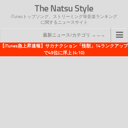
The Natsu Style
iTunesトップソング、ストリーミング等音楽ランキング
に関するニュースサイト
最新ニュース/カテゴリ →→→
【iTunes急上昇速報】サカナクション「怪獣」14ランクアップ
TOP
で45位に浮上 (4:10)
サイトについて
年間ヒット曲ランキング
2016年度特集記事
2017年度特集記事
iTunesトップソング速報
iTunesデイリー
オリジナル週間トップソング
「オリジナルiTunes週間トップソング」紹介資料