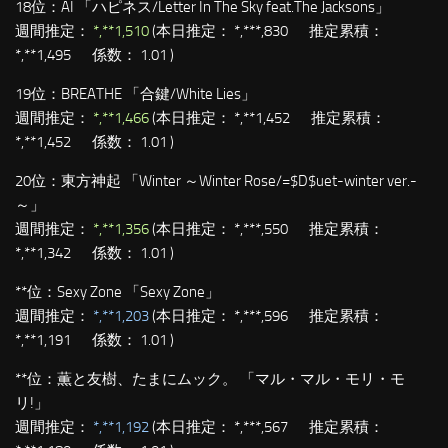
18位：
AI 「ハピネス/Letter In The Sky feat.The Jacksons」
週間推定：
*,**1,510
(本日推定： *,***,830 推定累積：
*,**1,495 係数： 1.01 )
19位：
BREATHE 「合鍵/White Lies」
週間推定：
*,**1,466
(本日推定： *,**1,452 推定累積：
*,**1,452 係数： 1.01 )
20位：
東方神起 「Winter ～Winter Rose/=$D$uet-winter ver.-
～」
週間推定：
*,**1,356
(本日推定： *,***,550 推定累積：
*,**1,342 係数： 1.01 )
**位：
Sexy Zone 「Sexy Zone」
週間推定：
*,**1,203
(本日推定： *,***,596 推定累積：
*,**1,191 係数： 1.01 )
**位：
薫と友樹、たまにムック。 「マル・マル・モリ・モ
リ!」
週間推定：
*,**1,192
(本日推定： *,***,567 推定累積：