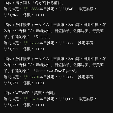
14位：
清水翔太 「冬が終わる前に」
週間推定：
*,**1,865
(本日推定： *,**1,846 推定累積：
*,**1,846 係数： 1.01 )
15位：
放課後ティータイム〔平沢唯・秋山澪・田井中律・琴
吹紬・中野梓(CV：豊崎愛生、日笠陽子、佐藤聡美、寿美菜
子、竹達彩奈)〕 「Singing!」
週間推定：
*,**1,763
(本日推定： *,***,833 推定累積：
*,**1,711 係数： 1.03 )
16位：
放課後ティータイム〔平沢唯・秋山澪・田井中律・琴
吹紬・中野梓(CV：豊崎愛生、日笠陽子、佐藤聡美、寿美菜
子、竹達彩奈)〕 「Unmei♪wa♪En=$D$less!」
週間推定：
*,**1,720
(本日推定： *,***,805 推定累積：
*,**1,670 係数： 1.03 )
17位：
WEAVER 「笑顔の合図」
週間推定：
*,**1,679
(本日推定： *,**1,663 推定累積：
*,**1,663 係数： 1.01 )