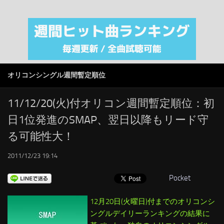
注目カテゴリ
オリジナルiTunes週間トップソング
音楽業界
SMAP
オリコンシングル週間暫定順位
AKB48
RSS
11/12/20(火)付オリコン週間暫定順位：初
日1位発進のSMAP、翌日以降もリード守
LINKS
る可能性大！
2011/12/23 19:14
Pocket
12月20日(火曜日)付までのオリコンシ
ングルデイリーランキングの結果に