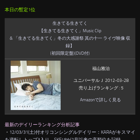
本日の暫定1位
生きてる生きてく
【生きてる生きてく」Music Clip
& 「生きてる生きてく」冬の大感謝祭 其の十一 ライヴ映像 収
録】
(初回限定盤)(DVD付)
福山雅治
ユニバーサルＪ 2012-03-28
売り上げランキング : 5
Amazonで詳しく見る
最新のデイリーランキング分析記事
・
12/03/31(土)付オリコンシングルデイリー：KARAがキスマイ
を逆転しトップ3入り、SKE48が2月以来の高順位を記録