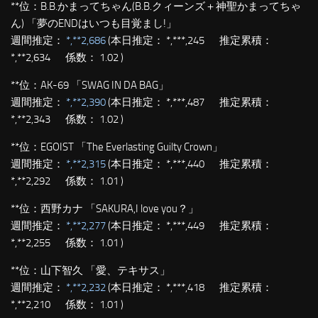
**位：
B.B.かまってちゃん(B.B.クィーンズ＋神聖かまってちゃ
ん) 「夢のENDはいつも目覚まし!」
週間推定：
*,**2,686
(本日推定： *,***,245 推定累積：
*,**2,634 係数： 1.02 )
**位：
AK-69 「SWAG IN DA BAG」
週間推定：
*,**2,390
(本日推定： *,***,487 推定累積：
*,**2,343 係数： 1.02 )
**位：
EGOIST 「The Everlasting Guilty Crown」
週間推定：
*,**2,315
(本日推定： *,***,440 推定累積：
*,**2,292 係数： 1.01 )
**位：
西野カナ 「SAKURA,I love you？」
週間推定：
*,**2,277
(本日推定： *,***,449 推定累積：
*,**2,255 係数： 1.01 )
**位：
山下智久 「愛、テキサス」
週間推定：
*,**2,232
(本日推定： *,***,418 推定累積：
*,**2,210 係数： 1.01 )