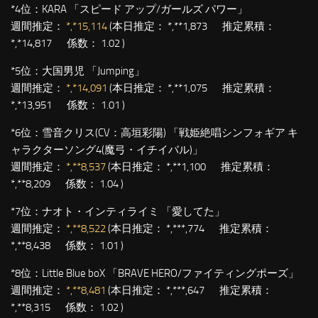
*4位：
KARA 「スピード アップ/ガールズ パワー」
週間推定：
*,*15,114
(本日推定： *,**1,873 推定累積：
*,*14,817 係数： 1.02 )
*5位：
大国男児 「Jumping」
週間推定：
*,*14,091
(本日推定： *,**1,075 推定累積：
*,*13,951 係数： 1.01 )
*6位：
雪音クリス(CV：高垣彩陽) 「戦姫絶唱シンフォギア キ
ャラクターソング4(魔弓・イチイバル)」
週間推定：
*,**8,537
(本日推定： *,**1,100 推定累積：
*,**8,209 係数： 1.04 )
*7位：
ナオト・インティライミ 「愛してた」
週間推定：
*,**8,522
(本日推定： *,***,774 推定累積：
*,**8,438 係数： 1.01 )
*8位：
Little Blue boX 「BRAVE HERO/ファイティングポーズ」
週間推定：
*,**8,481
(本日推定： *,***,647 推定累積：
*,**8,315 係数： 1.02 )