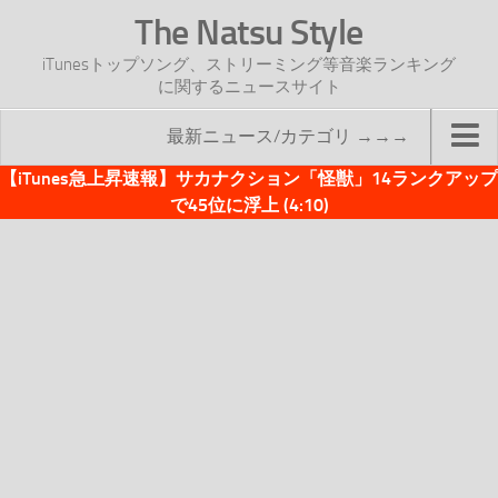
The Natsu Style
iTunesトップソング、ストリーミング等音楽ランキング
に関するニュースサイト
最新ニュース/カテゴリ →→→
【iTunes急上昇速報】サカナクション「怪獣」14ランクアップ
TOP
で45位に浮上 (4:10)
サイトについて
年間ヒット曲ランキング
2016年度特集記事
2017年度特集記事
iTunesトップソング速報
iTunesデイリー
オリジナル週間トップソング
「オリジナルiTunes週間トップソング」紹介資料