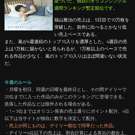
基づいた、独自のオリコンシングル
週間ランキング暫定順位です。
福山雅治の売上は、5日目で10万枚を
突破した。前作に比べるとかなり低
い売上ペースである。
また、嵐が4週連続のトップ10入りを濃厚とした。4週目の売
上は1万枚に届かないと見られるが、1万枚以上のペースで売
れる作品が少なく、嵐のトップ10入りはほぼ間違いない状況
だ。
今週のルール
・月曜を初日、同週の日曜を最終日とし、その間デイリーで
20位までに入った作品のみがこのランキングに登場できる。
急落した作品などは除外される場合がある。
・1～3位まではオリコン発表の売上通りにポイント配分、4位
以下は当サイトが独自に数字を決定して配分。
・売上が同じものは、デイリー順位で同率だった作品。
・デイリー4位以下の売上は、割合計算による算出の都合上、