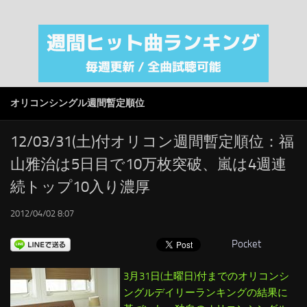
注目カテゴリ
オリジナルiTunes週間トップソング
音楽業界
SMAP
オリコンシングル週間暫定順位
AKB48
RSS
12/03/31(土)付オリコン週間暫定順位：福
山雅治は5日目で10万枚突破、嵐は4週連
LINKS
続トップ10入り濃厚
2012/04/02 8:07
Pocket
3月31日(土曜日)付までのオリコンシ
ングルデイリーランキングの結果に