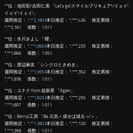
**位：
池田彩/吉田仁美 「Let’s go!スマイルプリキュア!/イェイ!
イェイ!イェイ!」
週間推定：
*,**2,183
(本日推定： *,***,436 推定累積：
*,**2,161 係数： 1.01 )
**位：
氷川きよし 「櫻」
週間推定：
*,**1,960
(本日推定： *,***,225 推定累積：
*,**1,866 係数： 1.05 )
**位：
渡辺麻友 「シンクロときめき」
週間推定：
*,**1,955
(本日推定： *,***,352 推定累積：
*,**1,936 係数： 1.01 )
**位：
ユナク from 超新星 「Again」
週間推定：
*,**1,825
(本日推定： *,***,255 推定累積：
*,**1,807 係数： 1.01 )
**位：
Berryz工房 「Be 元気＜成せば成るっ!＞」
週間推定：
*,**1,382
(本日推定： *,***,120 推定累積：
*,**1,369 係数： 1.01 )