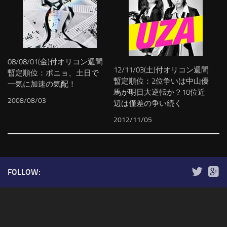
08/08/01(金)付オリコン週間
12/11/03(土)付オリコン週間
暫定順位：ポニョ、土日で
暫定順位：2位争いは中山優
一気に加速の気配！
馬が明日大逆転か？10位近
2008/08/03
辺は僅差の争い続く
2012/11/05
FOLLOW: