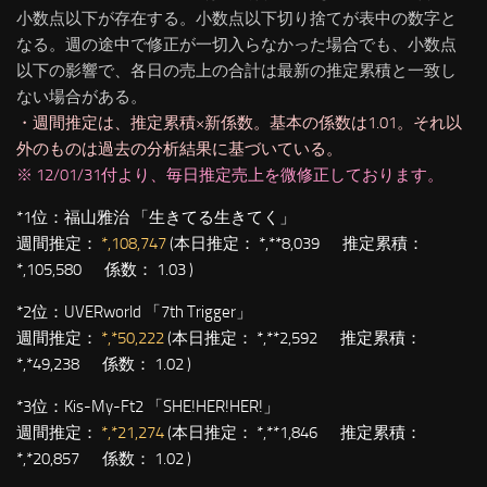
小数点以下が存在する。小数点以下切り捨てが表中の数字と
なる。週の途中で修正が一切入らなかった場合でも、小数点
以下の影響で、各日の売上の合計は最新の推定累積と一致し
ない場合がある。
・週間推定は、推定累積×新係数。基本の係数は1.01。それ以
外のものは過去の分析結果に基づいている。
※ 12/01/31付より、毎日推定売上を微修正しております。
*1位：
福山雅治 「生きてる生きてく」
週間推定：
*,108,747
(本日推定： *,**8,039 推定累積：
*,105,580 係数： 1.03 )
*2位：
UVERworld 「7th Trigger」
週間推定：
*,*50,222
(本日推定： *,**2,592 推定累積：
*,*49,238 係数： 1.02 )
*3位：
Kis-My-Ft2 「SHE!HER!HER!」
週間推定：
*,*21,274
(本日推定： *,**1,846 推定累積：
*,*20,857 係数： 1.02 )