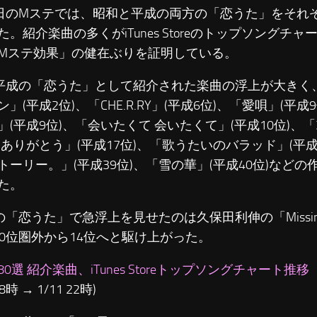
のMステでは、昭和と平成の両方の「恋うた」をそれぞ
た。紹介楽曲の多くがiTunes Storeのトップソングチ
Mステ効果」の健在ぶりを証明している。
成の「恋うた」として紹介された楽曲の浮上が大きく
」(平成2位)、「CHE.R.RY」(平成6位)、「愛唄」(平
」(平成9位)、「会いたくて 会いたくて」(平成10位)、「3
「ありがとう」(平成17位)、「歌うたいのバラッド」(平成1
トーリー。」(平成39位)、「雪の華」(平成40位)など
た。
「恋うた」で急浮上を見せたのは久保田利伸の「Missi
00位圏外から14位へと駆け上がった。
0選 紹介楽曲、iTunes Storeトップソングチャート推移
18時 → 1/11 22時)