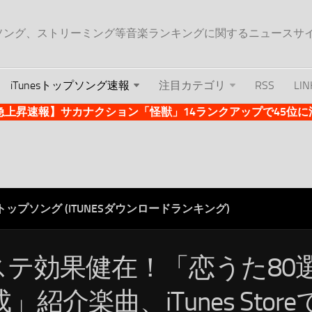
ップソング、ストリーミング等音楽ランキングに関するニュースサ
iTunesトップソング速報
注目カテゴリ
RSS
LIN
es急上昇速報】サカナクション「怪獣」14ランクアップで45位に浮上 
ESトップソング (ITUNESダウンロードランキング)
ステ効果健在！「恋うた80選
」紹介楽曲、iTunes Store