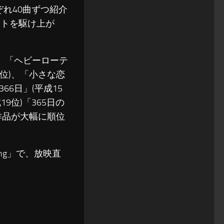
れ40曲ずつ紹介
ャートを駆け上が
、「ヘビーローテ
成9位)、「小さな恋
66日」(平成15
9位)「365日の
の作品が大幅に順位
ng」で、放映直