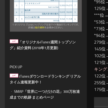
*95位→
125位
***位→
*53位
*73位→
*94位
279位→
「オリジナルiTunes週間トップソン
グ」紹介資料 (2018年1月更新)
145位
102位
121位
PICK UP
キング
122位
iTunesダウンロードランキング リアル
タイム速報更新中！
255位
175位
・
SMAP「世界に一つだけの花」300万枚達
成までの軌跡 まとめページ