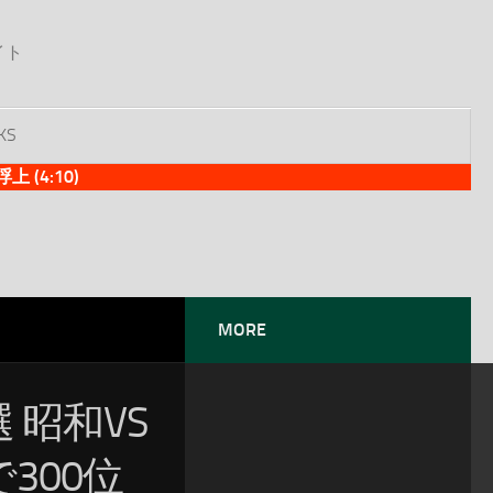
イト
KS
(4:10)
MORE
 昭和VS
で300位