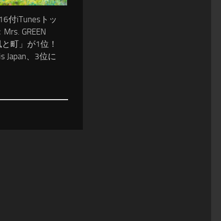
/16付iTunesトッ
rs. GREEN
「風と町」が1位！
is Japan、3位に