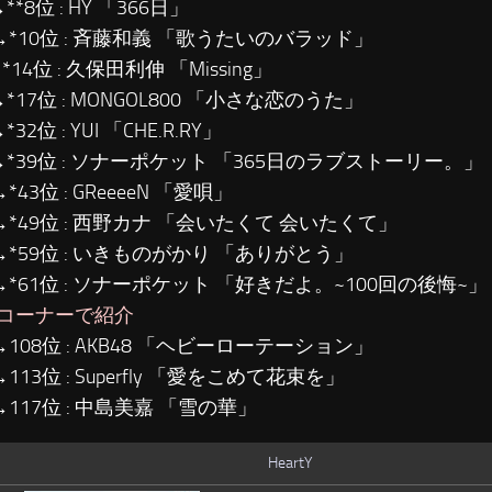
**8位 : HY 「366日」
→*10位 : 斉藤和義 「歌うたいのバラッド」
*14位 : 久保田利伸 「Missing」
→*17位 : MONGOL800 「小さな恋のうた」
*32位 : YUI 「CHE.R.RY」
→*39位 : ソナーポケット 「365日のラブストーリー。」
*43位 : GReeeeN 「愛唄」
→*49位 : 西野カナ 「会いたくて 会いたくて」
→*59位 : いきものがかり 「ありがとう」
→*61位 : ソナーポケット 「好きだよ。~100回の後悔~」
コーナーで紹介
→108位 : AKB48 「ヘビーローテーション」
→113位 : Superfly 「愛をこめて花束を」
→117位 : 中島美嘉 「雪の華」
HeartY