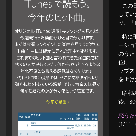
この日
してい
り、「
特に平
ーション
のうた
位)、
ラブス
を上げ
昭和の
後、3
恋うた8
(1/11 