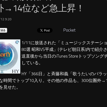
外→14位など急上昇！
12 9:20
Pocket
1/11に放送された「ミュージックステーシ
80選 昭和VS平成」(テレビ朝日系)内で紹
送直後から当日のiTunes Storeトップソ
している。
HY「366日」と斉藤和義「歌うたいのバラ
な時間でトップ10入り。その他の作品も、300位圏外→
を見せた。