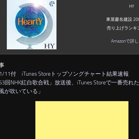
HY
東屋慶名建設 2008
売り上げランキング
Amazonで詳
事
01/11付 iTunes Storeトップソングチャート結果速報
63回NHK紅白歌合戦」放送後、iTunes Storeで一番売
風が吹いている」