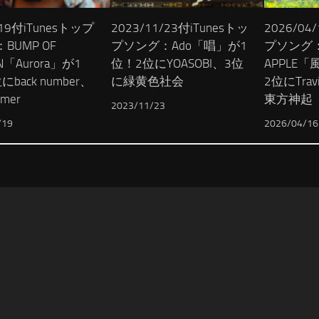
/19付iTunesトップ
2023/11/23付iTunesトッ
2026/04
BUMP OF
プソング：Ado「唱」が1
プソング：M
EN「Aurora」が1
位！2位にYOASOBI、3位
APPLE
back number、
に緑黄色社会
2位にTrav
mer
東方神起
2023/11/23
/19
2026/04/16