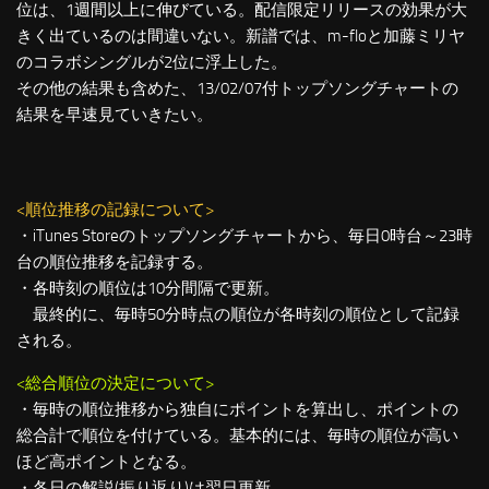
位は、1週間以上に伸びている。配信限定リリースの効果が大
きく出ているのは間違いない。新譜では、m-floと加藤ミリヤ
のコラボシングルが2位に浮上した。
その他の結果も含めた、13/02/07付トップソングチャートの
結果を早速見ていきたい。
<順位推移の記録について>
・iTunes Storeのトップソングチャートから、毎日0時台～23時
台の順位推移を記録する。
・各時刻の順位は10分間隔で更新。
最終的に、毎時50分時点の順位が各時刻の順位として記録
される。
<総合順位の決定について>
・毎時の順位推移から独自にポイントを算出し、ポイントの
総合計で順位を付けている。基本的には、毎時の順位が高い
ほど高ポイントとなる。
・各日の解説(振り返り)は翌日更新。