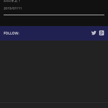
JUJU浮上！
2015/07/11
FOLLOW: