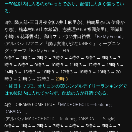
ー50位以内に入るのがやっとであり、配信に大きく偏ってい
る。
3位…隣人部-三日月夜空(CV:井上麻里奈)、柏崎星奈(CV:伊藤か
な恵)、楠幸村(CV:山本希望)、志熊理科(CV:福圓美里)、羽瀬川
小鳩(CV:花澤香菜)、高山マリア(CV:井口裕香) 「
Be My Friend
」
(アルバム: TVアニメ『僕は友達が少ないNEXT』 オープニン
グ・テーマ「Be My Friend」- EP)
0時:2 → 1時:2 → 2時:2 → 3時:2 → 4時:2 → 5時:2 → 6時:3 → 7
時:3 → 8時:3 → 9時:3 → 10時:3 → 11時:3 → 12時:3 → 13時:3 →
14時:3 → 15時:3 → 16時:3 → 17時:3 → 18時:3 → 19時:3 → 20
時:3 → 21時:3 → 22時:3 →
23時:3
・終日トップ3。オリコンのCDシングルデイリーランキングで
は10位以内に入れておらず、配信の方が好調である。
4位…DREAMS COME TRUE 「
MADE OF GOLD ―featuring
DABADA―
」
(アルバム: MADE OF GOLD ―featuring DABADA― – Single)
0時:4 → 1時:4 → 2時:4 → 3時:4 → 4時:4 → 5時:4 → 6時:4 → 7