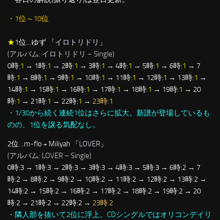
・1位～10位
★
1位…ゆず 「
イロトリドリ
」
(アルバム: イロトリドリ – Single)
0時:
1
→ 1時:
1
→ 2時:
1
→ 3時:
1
→ 4時:
1
→ 5時:
1
→ 6時:
1
→ 7
時:
1
→ 8時:
1
→ 9時:
1
→ 10時:
1
→ 11時:
1
→ 12時:
1
→ 13時:
1
→
14時:
1
→ 15時:
1
→ 16時:
1
→ 17時:
1
→ 18時:
1
→ 19時:
1
→ 20
時:
1
→ 21時:
1
→ 22時:
1
→
23時:
1
・1/30から続く連続1位はさらに拡大。新譜が登場しているも
のの、1位を譲る気配なし。
2位…m-flo + Miliyah 「
LOVER
」
(アルバム: LOVER – Single)
0時:3 → 1時:3 → 2時:3 → 3時:3 → 4時:3 → 5時:3 → 6時:2 → 7
時:2 → 8時:2 → 9時:2 → 10時:2 → 11時:2 → 12時:2 → 13時:2 →
14時:2 → 15時:2 → 16時:2 → 17時:2 → 18時:2 → 19時:2 → 20
時:2 → 21時:2 → 22時:2 →
23時:2
・隣人部を抜いて2位に浮上。CDシングルではオリコンデイリ