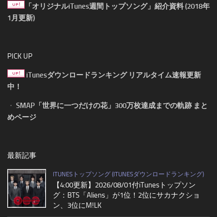
「オリジナルiTunes週間トップソング」紹介資料 (2018年
1月更新)
PICK UP
iTunesダウンロードランキング リアルタイム速報更新
中！
・
SMAP「世界に一つだけの花」300万枚達成までの軌跡 まと
めページ
最新記事
ITUNESトップソング (ITUNESダウンロードランキング)
【4:00更新】2026/08/01付iTunesトップソン
グ：BTS「Aliens」が1位！2位にサカナクショ
ン、3位にM!LK