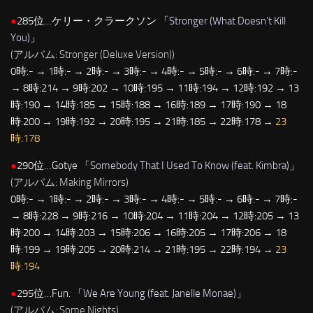
●
285位…ケリー・クラークソン 「
Stronger (What Doesn’t Kill
You)
」
(アルバム: Stronger (Deluxe Version))
0時:- → 1時:- → 2時:- → 3時:- → 4時:- → 5時:- → 6時:- → 7時:-
→ 8時:214 → 9時:202 → 10時:195 → 11時:194 → 12時:192 → 13
時:190 → 14時:185 → 15時:188 → 16時:189 → 17時:190 → 18
時:200 → 19時:192 → 20時:195 → 21時:185 → 22時:178 →
23
時:178
●
290位…Gotye 「
Somebody That I Used To Know (feat. Kimbra)
」
(アルバム: Making Mirrors)
0時:- → 1時:- → 2時:- → 3時:- → 4時:- → 5時:- → 6時:- → 7時:-
→ 8時:228 → 9時:216 → 10時:204 → 11時:204 → 12時:205 → 13
時:200 → 14時:203 → 15時:206 → 16時:205 → 17時:206 → 18
時:199 → 19時:205 → 20時:214 → 21時:195 → 22時:194 →
23
時:194
●
295位…Fun. 「
We Are Young (feat. Janelle Monae)
」
(アルバム: Some Nights)