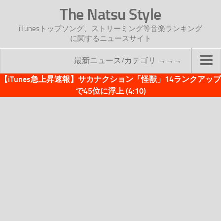
The Natsu Style
iTunesトップソング、ストリーミング等音楽ランキング
に関するニュースサイト
最新ニュース/カテゴリ →→→
【iTunes急上昇速報】サカナクション「怪獣」14ランクアップ
TOP
で45位に浮上 (4:10)
サイトについて
年間ヒット曲ランキング
2016年度特集記事
2017年度特集記事
iTunesトップソング速報
iTunesデイリー
オリジナル週間トップソング
「オリジナルiTunes週間トップソング」紹介資料