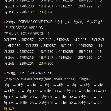
時:241 → 12時:246 → 13時:243 → 14時:249 → 15時:230 → 16
時:231 → 17時:230 → 18時:201 → 19時:211 → 20時:222 → 21
時:156 → 22時:137 →
23時:128
●
238位…DREAMS COME TRUE 「
うれしい! たのしい! 大好き!
(‘EVERLASTING’ VERSION)
」
(アルバム: LOVE GOES ON …)
0時:277 → 1時:257 → 2時:242 → 3時:243 → 4時:243 → 5時:243
→ 6時:232 → 7時:233 → 8時:237 → 9時:234 → 10時:232 → 11
時:232 → 12時:227 → 13時:230 → 14時:235 → 15時:238 → 16
時:244 → 17時:245 → 18時:247 → 19時:241 → 20時:260 → 21
時:245 → 22時:204 →
23時:200
●
243位…Fun. 「
We Are Young
」
(アルバム: We Are Young (feat. Janelle Monae) – Single)
0時:- → 1時:- → 2時:- → 3時:- → 4時:- → 5時:- → 6時:- → 7時:-
→ 8時:151 → 9時:133 → 10時:130 → 11時:130 → 12時:130 → 13
時:129 → 14時:129 → 15時:130 → 16時:132 → 17時:132 → 18
時:139 → 19時:123 → 20時:126 → 21時:132 → 22時:146 →
23
時:147