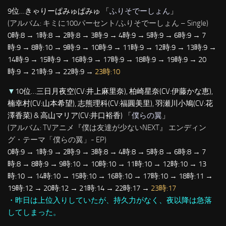
9位…きゃりーぱみゅぱみゅ 「
ふりそでーしょん
」
(アルバム: キミに100パーセント/ふりそでーしょん – Single)
0時:8 → 1時:8 → 2時:8 → 3時:9 → 4時:9 → 5時:9 → 6時:9 → 7
時:9 → 8時:10 → 9時:9 → 10時:9 → 11時:9 → 12時:9 → 13時:9 →
14時:9 → 15時:9 → 16時:9 → 17時:9 → 18時:9 → 19時:9 → 20
時:9 → 21時:9 → 22時:9 →
23時:10
▼
10位…三日月夜空(CV:井上麻里奈), 柏崎星奈(CV:伊藤かな恵),
楠幸村(CV:山本希望), 志熊理科(CV:福圓美里), 羽瀬川小鳩(CV:花
澤香菜) & 高山マリア(CV:井口裕香) 「
僕らの翼
」
(アルバム: TVアニメ『僕は友達が少ないNEXT』 エンディン
グ・テーマ「僕らの翼」- EP)
0時:9 → 1時:9 → 2時:9 → 3時:8 → 4時:8 → 5時:8 → 6時:8 → 7
時:8 → 8時:9 → 9時:10 → 10時:10 → 11時:10 → 12時:10 → 13
時:10 → 14時:10 → 15時:10 → 16時:10 → 17時:10 → 18時:11 →
19時:12 → 20時:12 → 21時:14 → 22時:17 →
23時:17
・昨日は上位入りしていたが、持久力がなく、夜以降は急落
してしまった。