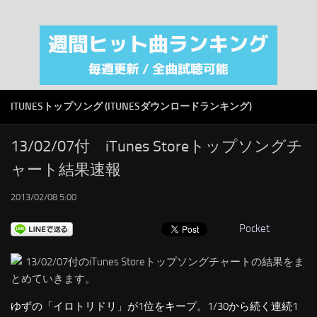
注目カテゴリ
オリジナルiTunes週間トップソング
音楽業界
SMAP
ITUNESトップソング (ITUNESダウンロードランキング)
AKB48
RSS
13/02/07付 iTunes Storeトップソングチ
ャート結果速報
LINKS
2013/02/08 5:00
Pocket
13/02/07付のiTunes Storeトップソングチャートの結果をま
とめていきます。
ゆずの「イロトリドリ」が1位をキープ。1/30から続く連続1