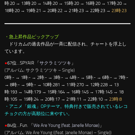
時:20 → 13時:20 → 14時:20 → 15時:20 → 16時:20 → 17時:20 →
18時:20 → 19時:21 → 20時:22 → 21時:23 → 22時:23 →
23時:23
・急上昇作品ピックアップ
ドリカムの過去作品が一斉に配信され、チャートを浮上し
ています。
●
67位…SPYAIR 「
サクラミツツキ
」
(アルバム: サクラミツツキ – Single)
0時:- → 1時:- → 2時:- → 3時:- → 4時:- → 5時:- → 6時:- → 7時:-
→ 8時:- → 9時:- → 10時:281 → 11時:270 → 12時:228 → 13
時:193 → 14時:179 → 15時:164 → 16時:145 → 17時:145 → 18
時:105 → 19時:24 → 20時:17 → 21時:11 → 22時:10 →
23時:8
・アニメ「銀魂」OPテーマ。特典付きで販売されているレコ
チョクの方が高順位に来やすい。
●
84位…Fun. 「
We Are Young (feat. Janelle Monae)
」
(アルバム: We Are Young ((feat. Janelle Monae) – Single))