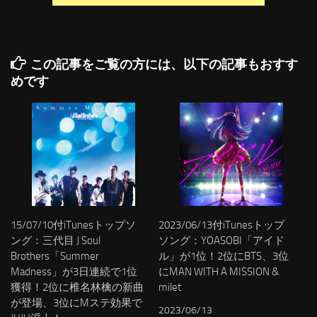
この記事をご覧の方には、以下の記事もおすす
めです
15/07/10付iTunesトップソ
2023/06/13付iTunesトップ
ング：三代目 J Soul
ソング：YOASOBI「アイド
Brothers「Summer
ル」が1位！2位にBTS、3位
Madness」が3日連続で1位
にMAN WITH A MISSION &
獲得！2位に椎名林檎の新曲
milet
が登場、3位にMステ効果で
2023/06/13