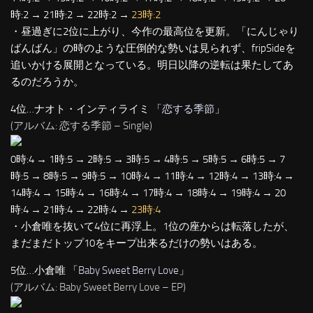
時:2 → 21時:2 → 22時:2 →
23時:2
・昼過ぎに2位に上がり、今作の最高位を更新。「にんじゃり
ばんばん」の時のような圧倒的な勢いは見られず、fripSideを
追いかける展開となっている。明日以降の逆転は果たしてあ
るのだろうか。
4位…ナオト・インティライミ 「
恋する季節
」
(アルバム: 恋する季節 – Single)
0時:4 → 1時:5 → 2時:5 → 3時:5 → 4時:5 → 5時:5 → 6時:5 → 7
時:5 → 8時:5 → 9時:5 → 10時:4 → 11時:4 → 12時:4 → 13時:4 →
14時:4 → 15時:4 → 16時:4 → 17時:4 → 18時:4 → 19時:4 → 20
時:4 → 21時:4 → 22時:4 →
23時:4
・小倉唯を抜いて4位に再浮上。1位の座からは転落したが、
まだまだトップ10をキープ出来るだけの勢いはある。
5位…小倉唯 「
Baby Sweet Berry Love
」
(アルバム: Baby Sweet Berry Love – EP)