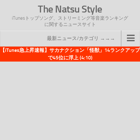
The Natsu Style
iTunesトップソング、ストリーミング等音楽ランキング
に関するニュースサイト
最新ニュース/カテゴリ →→→
【iTunes急上昇速報】サカナクション「怪獣」14ランクアップ
TOP
で45位に浮上 (4:10)
サイトについて
年間ヒット曲ランキング
2016年度特集記事
2017年度特集記事
iTunesトップソング速報
iTunesデイリー
オリジナル週間トップソング
「オリジナルiTunes週間トップソング」紹介資料