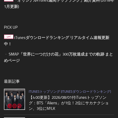
「オリジナルiTunes週間トップソング」紹介資料 (2018年
1月更新)
PICK UP
iTunesダウンロードランキング リアルタイム速報更新
中！
・
SMAP「世界に一つだけの花」300万枚達成までの軌跡 まと
めページ
最新記事
ITUNESトップソング (ITUNESダウンロードランキング)
【4:00更新】2026/08/01付iTunesトップソン
グ：BTS「Aliens」が1位！2位にサカナクショ
ン、3位にM!LK