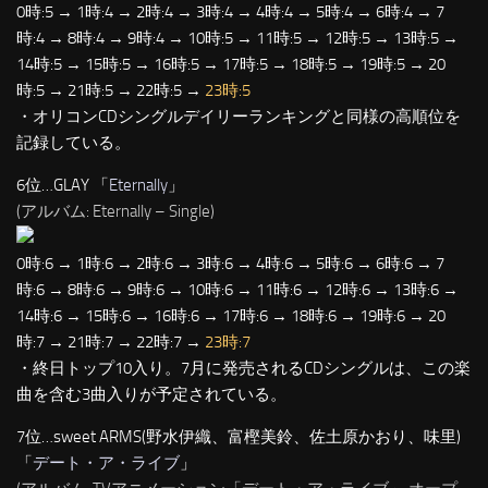
0時:5 → 1時:4 → 2時:4 → 3時:4 → 4時:4 → 5時:4 → 6時:4 → 7
時:4 → 8時:4 → 9時:4 → 10時:5 → 11時:5 → 12時:5 → 13時:5 →
14時:5 → 15時:5 → 16時:5 → 17時:5 → 18時:5 → 19時:5 → 20
時:5 → 21時:5 → 22時:5 →
23時:5
・オリコンCDシングルデイリーランキングと同様の高順位を
記録している。
6位…GLAY 「
Eternally
」
(アルバム: Eternally – Single)
0時:6 → 1時:6 → 2時:6 → 3時:6 → 4時:6 → 5時:6 → 6時:6 → 7
時:6 → 8時:6 → 9時:6 → 10時:6 → 11時:6 → 12時:6 → 13時:6 →
14時:6 → 15時:6 → 16時:6 → 17時:6 → 18時:6 → 19時:6 → 20
時:7 → 21時:7 → 22時:7 →
23時:7
・終日トップ10入り。7月に発売されるCDシングルは、この楽
曲を含む3曲入りが予定されている。
7位…sweet ARMS(野水伊織、富樫美鈴、佐土原かおり、味里)
「
デート・ア・ライブ
」