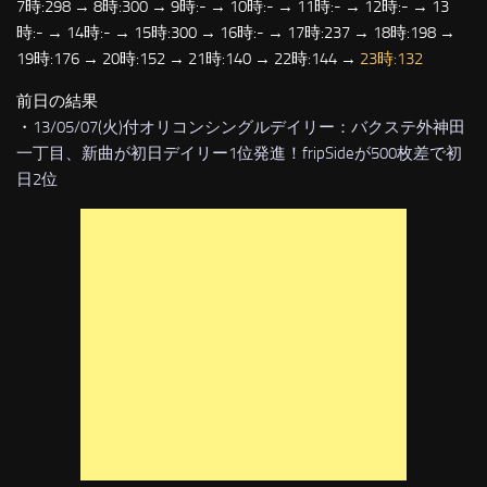
7時:298 → 8時:300 → 9時:- → 10時:- → 11時:- → 12時:- → 13
時:- → 14時:- → 15時:300 → 16時:- → 17時:237 → 18時:198 →
19時:176 → 20時:152 → 21時:140 → 22時:144 →
23時:132
前日の結果
・
13/05/07(火)付オリコンシングルデイリー：バクステ外神田
一丁目、新曲が初日デイリー1位発進！fripSideが500枚差で初
日2位