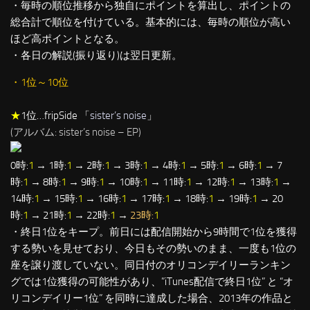
・毎時の順位推移から独自にポイントを算出し、ポイントの
総合計で順位を付けている。基本的には、毎時の順位が高い
ほど高ポイントとなる。
・各日の解説(振り返り)は翌日更新。
・1位～10位
★
1位…fripSide 「
sister’s noise
」
(アルバム: sister’s noise – EP)
0時:
1
→ 1時:
1
→ 2時:
1
→ 3時:
1
→ 4時:
1
→ 5時:
1
→ 6時:
1
→ 7
時:
1
→ 8時:
1
→ 9時:
1
→ 10時:
1
→ 11時:
1
→ 12時:
1
→ 13時:
1
→
14時:
1
→ 15時:
1
→ 16時:
1
→ 17時:
1
→ 18時:
1
→ 19時:
1
→ 20
時:
1
→ 21時:
1
→ 22時:
1
→
23時:
1
・終日1位をキープ。前日には配信開始から9時間で1位を獲得
する勢いを見せており、今日もその勢いのまま、一度も1位の
座を譲り渡していない。同日付のオリコンデイリーランキン
グでは1位獲得の可能性があり、”iTunes配信で終日1位” と “オ
リコンデイリー1位” を同時に達成した場合、2013年の作品と