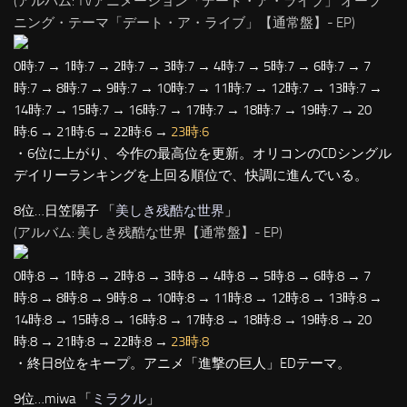
(アルバム: TVアニメーション「デート・ア・ライブ」 オープ
ニング・テーマ「デート・ア・ライブ」【通常盤】- EP)
0時:7 → 1時:7 → 2時:7 → 3時:7 → 4時:7 → 5時:7 → 6時:7 → 7
時:7 → 8時:7 → 9時:7 → 10時:7 → 11時:7 → 12時:7 → 13時:7 →
14時:7 → 15時:7 → 16時:7 → 17時:7 → 18時:7 → 19時:7 → 20
時:6 → 21時:6 → 22時:6 →
23時:6
・6位に上がり、今作の最高位を更新。オリコンのCDシングル
デイリーランキングを上回る順位で、快調に進んでいる。
8位…日笠陽子 「
美しき残酷な世界
」
(アルバム: 美しき残酷な世界【通常盤】- EP)
0時:8 → 1時:8 → 2時:8 → 3時:8 → 4時:8 → 5時:8 → 6時:8 → 7
時:8 → 8時:8 → 9時:8 → 10時:8 → 11時:8 → 12時:8 → 13時:8 →
14時:8 → 15時:8 → 16時:8 → 17時:8 → 18時:8 → 19時:8 → 20
時:8 → 21時:8 → 22時:8 →
23時:8
・終日8位をキープ。アニメ「進撃の巨人」EDテーマ。
9位…miwa 「
ミラクル
」