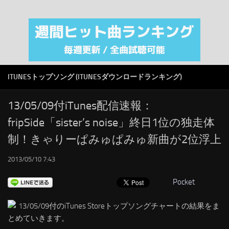
注目カテゴリ
オリジナルiTunes週間トップソング
音楽業界
SMAP
ITUNESトップソング (ITUNESダウンロードランキング)
AKB48
RSS
13/05/09付iTunes配信速報：
fripSide「sister’s noise」終日1位の独走体
LINKS
制！きゃりーぱみゅぱみゅ新曲が2位浮上
2013/05/10 7:43
Pocket
13/05/09付のiTunes Storeトップソングチャートの結果をま
とめていきます。