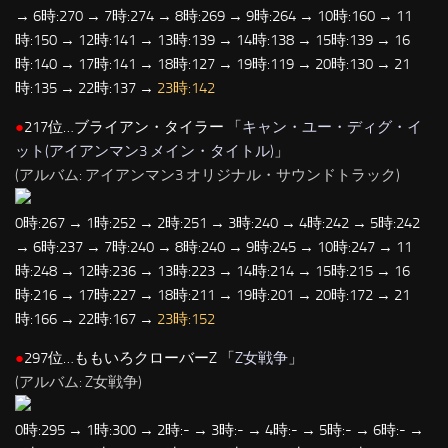
→ 6時:270 → 7時:274 → 8時:269 → 9時:264 → 10時:160 → 11
時:150 → 12時:141 → 13時:139 → 14時:138 → 15時:139 → 16
時:140 → 17時:141 → 18時:127 → 19時:119 → 20時:130 → 21
時:135 → 22時:137 →
23時:142
●
217位…ブライアン・タイラー 「
キャン・ユー・ディグ・イ
ット(アイアンマン3 メイン・タイトル)
」
(アルバム: アイアンマン3 オリジナル・サウンドトラック)
0時:267 → 1時:252 → 2時:251 → 3時:240 → 4時:242 → 5時:242
→ 6時:237 → 7時:240 → 8時:240 → 9時:245 → 10時:247 → 11
時:248 → 12時:236 → 13時:223 → 14時:214 → 15時:215 → 16
時:216 → 17時:227 → 18時:211 → 19時:201 → 20時:172 → 21
時:166 → 22時:167 →
23時:152
●
297位…ももいろクローバーZ 「
Z女戦争
」
(アルバム: Z女戦争)
0時:295 → 1時:300 → 2時:- → 3時:- → 4時:- → 5時:- → 6時:- →