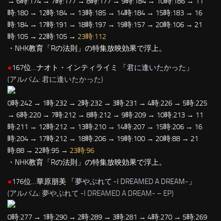
→ 6時:174 → 7時:177 → 8時:177 → 9時:184 → 10時:186 → 11
時:180 → 12時:184 → 13時:185 → 14時:184 → 15時:183 → 16
時:184 → 17時:191 → 18時:197 → 19時:157 → 20時:106 → 21
時:105 → 22時:105 →
23時:112
・NHK教育「Rの法則」の特集放映効果で浮上。
●
167位…ナオト・インティライミ 「
君に逢いたかった
」
(アルバム: 君に逢いたかった)
0時:242 → 1時:232 → 2時:232 → 3時:231 → 4時:226 → 5時:225
→ 6時:220 → 7時:212 → 8時:212 → 9時:209 → 10時:213 → 11
時:211 → 12時:212 → 13時:210 → 14時:207 → 15時:206 → 16
時:204 → 17時:212 → 18時:206 → 19時:100 → 20時:88 → 21
時:88 → 22時:95 →
23時:96
・NHK教育「Rの法則」の特集放映効果で浮上。
●
176位…華原朋美 「
夢やぶれて -I DREAMED A DREAM-
」
(アルバム: 夢やぶれて -I DREAMED A DREAM- – EP)
0時:277 → 1時:290 → 2時:289 → 3時:281 → 4時:270 → 5時:269