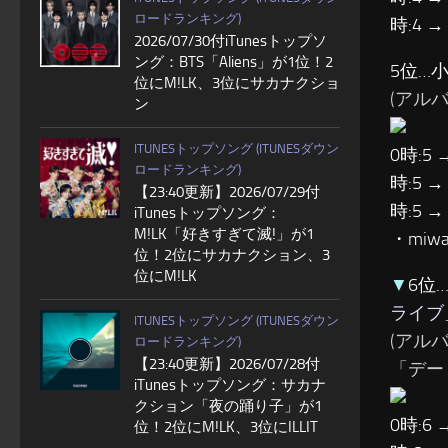
ロードランキング)
時:4 →
2026/07/30付iTunesトップソ
ング：BTS「Aliens」が1位！2
5位…
位にM!LK、3位にサカナクショ
(アルバム:
ン
ITUNESトップソング (ITUNESダウン
0時:5 
ロードランキング)
時:5 →
【23:40更新】2026/07/29付
時:5 →
iTunesトップソング：
M!LK「好きすぎて滅!」が1
・mi
位！2位にサカナクション、3
位にM!LK
▼
6位
ライブ
ITUNESトップソング (ITUNESダウン
(アル
ロードランキング)
【23:40更新】2026/07/28付
「デー
iTunesトップソング：サカナ
クション「夜の踊り子」が1
0時:6 
位！2位にM!LK、3位にILLIT