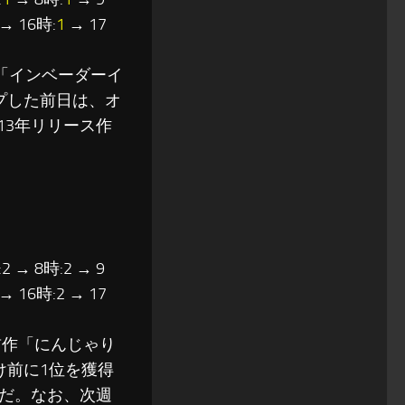
→ 16時:
1
→ 17
「インベーダーイ
プした前日は、オ
13年リリース作
2 → 8時:2 → 9
 → 16時:2 → 17
前作「にんじゃり
け前に1位を獲得
だ。なお、次週