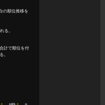
3時台の順位推移を
れる。
合計で順位を付
る。
:
1
→ 8時:
1
→ 9