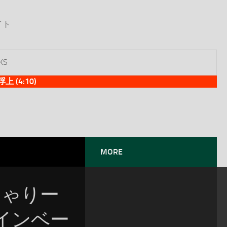
イト
KS
(4:10)
MORE
：きゃりー
インベー