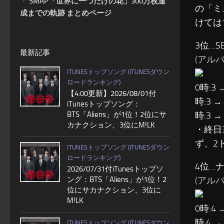
・
SMAP「世界に一つだけの花」300万枚達
の「ミ
成までの軌跡 まとめページ
けては
3位…SE
最新記事
(アルバム:
ITUNESトップソング (ITUNESダウン
ロードランキング)
0時:3 
【4:00更新】2026/08/01付
時:3 →
iTunesトップソング：
BTS「Aliens」が1位！2位にサ
時:3 →
カナクション、3位にM!LK
・終日
ず、2
ITUNESトップソング (ITUNESダウン
ロードランキング)
4位…
2026/07/31付iTunesトップソ
ング：BTS「Aliens」が1位！2
(アルバム
位にサカナクション、3位に
M!LK
0時:4 
時:4 →
ITUNESトップソング (ITUNESダウン