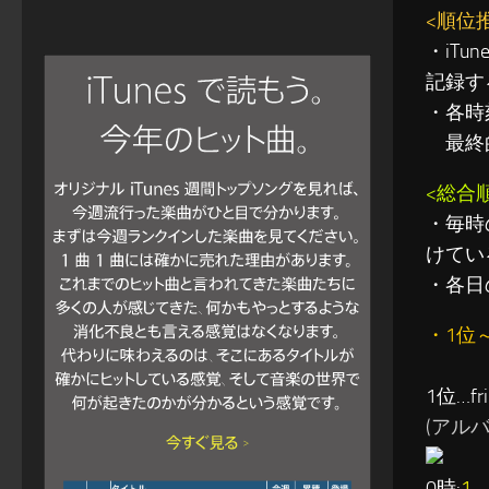
<順位
・iT
記録す
・各時
最終的
<総合
・毎時
けてい
・各日
・1位
1位…fri
(アルバム:
0時:
1
→