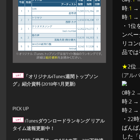
時:
1
→ 
時:
1
→ 
・1位
ンベー
リコン
品では
★
2位
(アルバ
「オリジナルiTunes週間トップソン
グ」紹介資料 (2018年1月更新)
0時:2 
時:2 →
PICK UP
時:2 →
・22
iTunesダウンロードランキング リアル
ばんば
タイム速報更新中！
した「