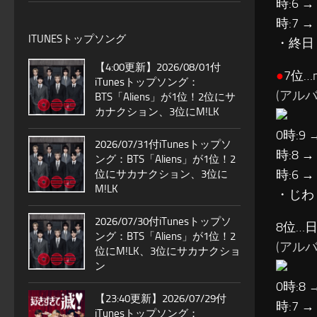
時:6 →
時:7 →
ITUNESトップソング
・終日
【4:00更新】2026/08/01付
●
7位…m
iTunesトップソング：
(アルバ
BTS「Aliens」が1位！2位にサ
カナクション、3位にM!LK
0時:9 
2026/07/31付iTunesトップソ
時:8 →
ング：BTS「Aliens」が1位！2
時:6 →
位にサカナクション、3位に
M!LK
・じわ
2026/07/30付iTunesトップソ
8位…
ング：BTS「Aliens」が1位！2
(アルバ
位にM!LK、3位にサカナクショ
ン
0時:8 
【23:40更新】2026/07/29付
時:7 →
iTunesトップソング：