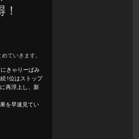
得！
をまとめていきます。
2時過ぎにきゃりーぱみ
連続1位はストップ
位に再浮上し、新
結果を早速見てい