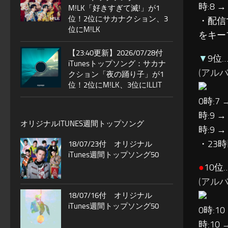
時:8 →
M!LK「好きすぎて滅!」が1
位！2位にサカナクション、3
・配信
位にM!LK
をキー
【23:40更新】2026/07/28付
▼
9位…
iTunesトップソング：サカナ
(アルバム:
クション「夜の踊り子」が1
位！2位にM!LK、3位にILLIT
0時:7 
時:9 →
オリジナルITUNES週間トップソング
時:9 →
・23
18/07/23付 オリジナル
iTunes週間トップソング50
●
10
(アルバム
18/07/16付 オリジナル
iTunes週間トップソング50
0時:10
時:10 