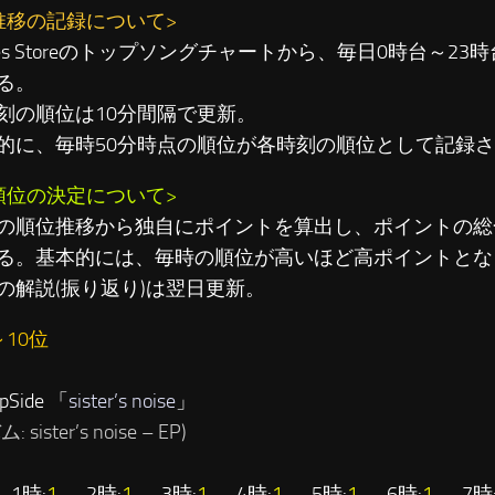
推移の記録について>
unes Storeのトップソングチャートから、毎日0時台～2
る。
刻の順位は10分間隔で更新。
に、毎時50分時点の順位が各時刻の順位として記録さ
順位の決定について>
の順位推移から独自にポイントを算出し、ポイントの総
る。基本的には、毎時の順位が高いほど高ポイントとな
の解説(振り返り)は翌日更新。
～10位
pSide 「
sister’s noise
」
 sister’s noise – EP)
 1時:
1
→ 2時:
1
→ 3時:
1
→ 4時:
1
→ 5時:
1
→ 6時:
1
→ 7時