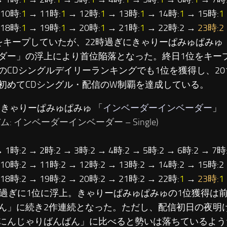
10時:
1
→ 11時:
1
→ 12時:
1
→ 13時:
1
→ 14時:
1
→ 15時:
1
18時:
1
→ 19時:
1
→ 20時:
1
→ 21時:
1
→ 22時:2 →
23時:2
をキープしていたが、22時過ぎにきゃりーぱみゅぱみゅ
ダー」の浮上により首位陥落となった。終日1位をキー
のCDシングルデイリーランキングでも1位を獲得し、20
初めてCDシングル・配信のW制覇を達成している。
…きゃりーぱみゅぱみゅ 「
インベーダーインベーダー
」
ム: インベーダーインベーダー – Single)
→ 1時:2 → 2時:2 → 3時:2 → 4時:2 → 5時:2 → 6時:2 → 7時:
 10時:2 → 11時:2 → 12時:2 → 13時:2 → 14時:2 → 15時:2
 18時:2 → 19時:2 → 20時:2 → 21時:2 → 22時:
1
→
23時:
1
時過ぎに1位に浮上。きゃりーぱみゅぱみゅの1位獲得は
ん」に続き2作連続となった。ただし、配信初日の夜明
にんじゃりばんばん」に比べると勢いは落ちているよう