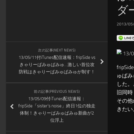
ダ
2013/05/
次の記事(NEXT NEWS)
13
13/05/11付iTunes配信速報：fripSide vs
きゃりーぱみゅぱみゅ…激しい首位攻
frip
防戦はきゃりーぱみゅぱみゅが制す！
ゅぱみ
した。
旧同時
前の記事(PREVIOUS NEWS)
13/05/09付iTunes配信速報：
その他
fripSide「sister’s noise」終日1位の独走
きたい
体制！きゃりーぱみゅぱみゅ新曲が2
位浮上