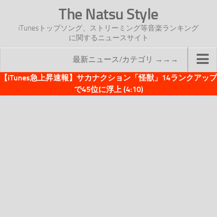
The Natsu Style
iTunesトップソング、ストリーミング等音楽ランキング
に関するニュースサイト
最新ニュース/カテゴリ →→→
【iTunes急上昇速報】サカナクション「怪獣」14ランクアップ
TOP
で45位に浮上 (4:10)
サイトについて
年間ヒット曲ランキング
2016年度特集記事
2017年度特集記事
iTunesトップソング速報
iTunesデイリー
オリジナル週間トップソング
「オリジナルiTunes週間トップソング」紹介資料