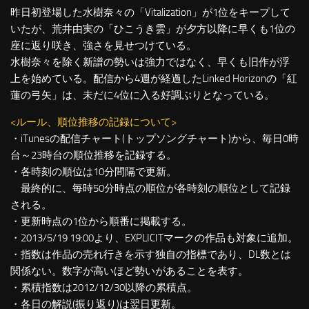
昨日初登場した水樹奈々の「Vitalization」が1位をキープして
いたが、荒井由実の「ひこうき雲」が夕方以降に早くも1位の
座に返り咲き、強さを見せつけている。
水樹奈々を除く新譜の勢いは強力ではなく、早くも旧作が浮
上を始めている。配信から4週が経過したLinked Horizonの「紅
蓮の弓矢」は、未だに4位に入る好調ぶりとなっている。
<ルール、順位推移の記録について>
・iTunesの配信チャート(トップソングチャート)から、毎日0時
台～23時台の順位推移を記録する。
・各時刻の順位は10分間隔で更新。
最終的に、毎時50分時点の順位が各時刻の順位として記録
される。
・更新時点の1位から順番に掲載する。
・2013/5/19 19:00より、EXPLICITマークの作品も対象に追加。
・指数は作品の売れ行きを示す独自の指標であり、DL数とは
関係ない。数字が高いほど勢いがあることを表す。
・累積指数は2012/12/30以降の累積点。
・各日の解説(振り返り)は翌日更新。