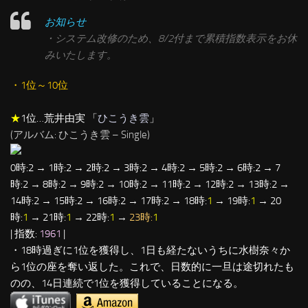
お知らせ
・システム改修のため、8/2付まで累積指数表示をお休
みいたします。
・1位～10位
★
1位…荒井由実 「
ひこうき雲
」
(アルバム: ひこうき雲 – Single)
0時:2 → 1時:2 → 2時:2 → 3時:2 → 4時:2 → 5時:2 → 6時:2 → 7
時:2 → 8時:2 → 9時:2 → 10時:2 → 11時:2 → 12時:2 → 13時:2 →
14時:2 → 15時:2 → 16時:2 → 17時:2 → 18時:
1
→ 19時:
1
→ 20
時:
1
→ 21時:
1
→ 22時:
1
→
23時:
1
| 指数:
1961
|
・18時過ぎに1位を獲得し、1日も経たないうちに水樹奈々か
ら1位の座を奪い返した。これで、日数的に一旦は途切れたも
のの、14日連続で1位を獲得していることになる。