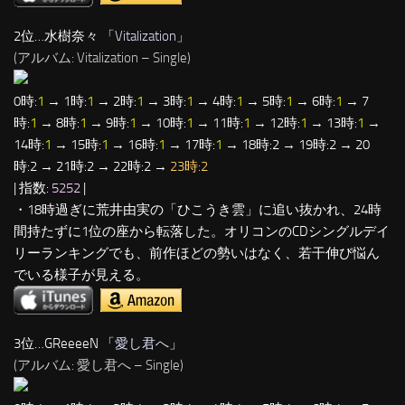
2位…水樹奈々 「
Vitalization
」
(アルバム: Vitalization – Single)
0時:
1
→ 1時:
1
→ 2時:
1
→ 3時:
1
→ 4時:
1
→ 5時:
1
→ 6時:
1
→ 7
時:
1
→ 8時:
1
→ 9時:
1
→ 10時:
1
→ 11時:
1
→ 12時:
1
→ 13時:
1
→
14時:
1
→ 15時:
1
→ 16時:
1
→ 17時:
1
→ 18時:2 → 19時:2 → 20
時:2 → 21時:2 → 22時:2 →
23時:2
| 指数:
5252
|
・18時過ぎに荒井由実の「ひこうき雲」に追い抜かれ、24時
間持たずに1位の座から転落した。オリコンのCDシングルデイ
リーランキングでも、前作ほどの勢いはなく、若干伸び悩ん
でいる様子が見える。
3位…GReeeeN 「
愛し君へ
」
(アルバム: 愛し君へ – Single)