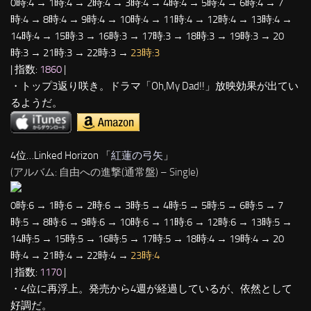
0時:4 → 1時:4 → 2時:4 → 3時:4 → 4時:4 → 5時:4 → 6時:4 → 7
時:4 → 8時:4 → 9時:4 → 10時:4 → 11時:4 → 12時:4 → 13時:4 →
14時:4 → 15時:3 → 16時:3 → 17時:3 → 18時:3 → 19時:3 → 20
時:3 → 21時:3 → 22時:3 →
23時:3
| 指数:
1860
|
・トップ3返り咲き。ドラマ「Oh,My Dad!!」放映効果が出てい
るようだ。
4位…Linked Horizon 「
紅蓮の弓矢
」
(アルバム: 自由への進撃(通常盤) – Single)
0時:6 → 1時:6 → 2時:6 → 3時:5 → 4時:5 → 5時:5 → 6時:5 → 7
時:5 → 8時:6 → 9時:6 → 10時:6 → 11時:6 → 12時:6 → 13時:5 →
14時:5 → 15時:5 → 16時:5 → 17時:5 → 18時:4 → 19時:4 → 20
時:4 → 21時:4 → 22時:4 →
23時:4
| 指数:
1170
|
・4位に再浮上。発売から4週が経過しているが、依然として
好調だ。