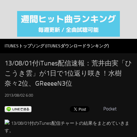
注目カテゴリ
オリジナルiTunes週間トップソング
音楽業界
SMAP
ITUNESトップソング (ITUNESダウンロードランキング)
AKB48
RSS
13/08/01付iTunes配信速報：荒井由実「ひ
こうき雲」が1日で1位返り咲き！水樹
LINKS
奈々2位、GReeeeN3位
2013/08/02 6:00
Pocket
13/08/01付のiTunes配信チャートの結果をまとめていきま
す。