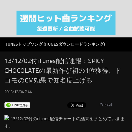
注目カテゴリ
オリジナルiTunes週間トップソング
音楽業界
SMAP
ITUNESトップソング (ITUNESダウンロードランキング)
AKB48
RSS
13/12/02付iTunes配信速報：SPICY
CHOCOLATEの最新作が初の1位獲得、ド
LINKS
コモのCM効果で知名度上げる
2013/12/04 7:44
Pocket
13/12/02付のiTunes配信チャートの結果をまとめていきま
す。