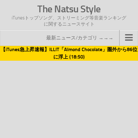
The Natsu Style
iTunesトップソング、ストリーミング等音楽ランキング
に関するニュースサイト
最新ニュース/カテゴリ →→→
【iTunes急上昇速報】ILLIT「Almond Chocolate」圏外から86位
TOP
に浮上 (18:50)
サイトについて
年間ヒット曲ランキング
2016年度特集記事
2017年度特集記事
iTunesトップソング速報
iTunesデイリー
オリジナル週間トップソング
「オリジナルiTunes週間トップソング」紹介資料