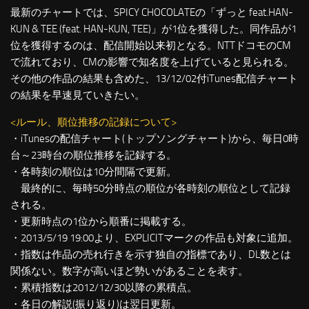
最新のチャートでは、SPICY CHOCOLATEの「ずっと feat.HAN-
KUN & TEE (feat. HAN-KUN, TEE)」が1位を獲得した。同作品が1
位を獲得するのは、配信開始以来初となる。NTTドコモのCM
で流れており、CMの影響で知名度を上げていると見られる。
その他の作品の結果も含めた、13/12/02付iTunes配信チャート
の結果を早速見ていきたい。
<ルール、順位推移の記録について>
・iTunesの配信チャート(トップソングチャート)から、毎日0時
台～23時台の順位推移を記録する。
・各時刻の順位は10分間隔で更新。
最終的に、毎時50分時点の順位が各時刻の順位として記録
される。
・更新時点の1位から順番に掲載する。
・2013/5/19 19:00より、EXPLICITマークの作品も対象に追加。
・指数は作品の売れ行きを示す独自の指標であり、DL数とは
関係ない。数字が高いほど勢いがあることを表す。
・累積指数は2012/12/30以降の累積点。
・各日の解説(振り返り)は翌日更新。