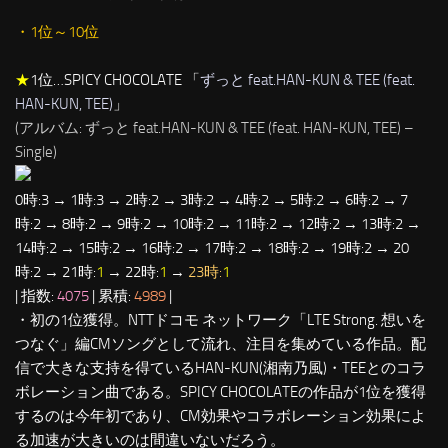
・1位～10位
★
1位…SPICY CHOCOLATE 「
ずっと feat.HAN-KUN & TEE (feat.
HAN-KUN, TEE)
」
(アルバム: ずっと feat.HAN-KUN & TEE (feat. HAN-KUN, TEE) –
Single)
0時:3 → 1時:3 → 2時:2 → 3時:2 → 4時:2 → 5時:2 → 6時:2 → 7
時:2 → 8時:2 → 9時:2 → 10時:2 → 11時:2 → 12時:2 → 13時:2 →
14時:2 → 15時:2 → 16時:2 → 17時:2 → 18時:2 → 19時:2 → 20
時:2 → 21時:
1
→ 22時:
1
→
23時:
1
| 指数:
4075
| 累積:
4989
|
・初の1位獲得。NTTドコモ ネットワーク「LTE Strong. 想いを
つなぐ」編CMソングとして流れ、注目を集めている作品。配
信で大きな支持を得ているHAN-KUN(湘南乃風)・TEEとのコラ
ボレーション曲である。SPICY CHOCOLATEの作品が1位を獲得
するのは今年初であり、CM効果やコラボレーション効果によ
る加速が大きいのは間違いないだろう。