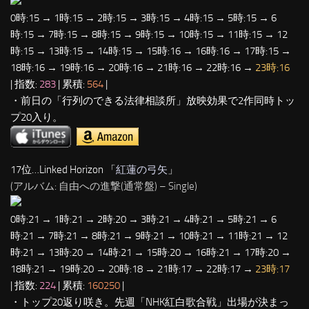
0時:15 → 1時:15 → 2時:15 → 3時:15 → 4時:15 → 5時:15 → 6
時:15 → 7時:15 → 8時:15 → 9時:15 → 10時:15 → 11時:15 → 12
時:15 → 13時:15 → 14時:15 → 15時:16 → 16時:16 → 17時:15 →
18時:16 → 19時:16 → 20時:16 → 21時:16 → 22時:16 →
23時:16
| 指数:
283
| 累積:
564
|
・前日の「行列のできる法律相談所」放映効果で2作同時トッ
プ20入り。
17位…Linked Horizon 「
紅蓮の弓矢
」
(アルバム: 自由への進撃(通常盤) – Single)
0時:21 → 1時:21 → 2時:20 → 3時:21 → 4時:21 → 5時:21 → 6
時:21 → 7時:21 → 8時:21 → 9時:21 → 10時:21 → 11時:21 → 12
時:21 → 13時:20 → 14時:21 → 15時:20 → 16時:21 → 17時:20 →
18時:21 → 19時:20 → 20時:18 → 21時:17 → 22時:17 →
23時:17
| 指数:
224
| 累積:
160250
|
・トップ20返り咲き。先週「NHK紅白歌合戦」出場が決まっ