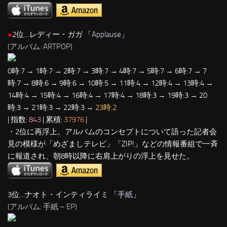
●
2位…レディー・ガガ 「
Applause
」
(アルバム: ARTPOP)
0時:7 → 1時:7 → 2時:7 → 3時:7 → 4時:7 → 5時:7 → 6時:7 → 7
時:7 → 8時:6 → 9時:6 → 10時:5 → 11時:4 → 12時:4 → 13時:4 →
14時:4 → 15時:4 → 16時:4 → 17時:4 → 18時:3 → 19時:3 → 20
時:3 → 21時:3 → 22時:3 →
23時:2
| 指数:
843
| 累積:
37976
|
・2位に再浮上。アルバムのコンセプトについて語った記者会
見の模様が「めざましテレビ」「ZIP!」などの情報番組で一斉
に報道され、朝8時以降に右肩上がりの浮上を見せた。
3位…ナオト・インティライミ 「
手紙
」
(アルバム: 手紙 – EP)