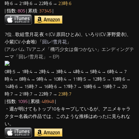
時:6 → 21時:6 → 22時:6 →
23時:6
| 指数:
805
| 累積:
37345
|
7位…歌組雪月花 夜々(CV:原田ひとみ)、いろり(CV:茅野愛衣)、
小紫(CV:小倉唯) 「
回レ!雪月花
」
(アルバム: TVアニメ「機巧少女は傷つかない」エンディングテ
ーマ「回レ!雪月花」 – EP)
0時:5 → 1時:4 → 2時:4 → 3時:4 → 4時:4 → 5時:4 → 6時:4 → 7
時:4 → 8時:4 → 9時:4 → 10時:4 → 11時:5 → 12時:5 → 13時:6 →
14時:6 → 15時:7 → 16時:6 → 17時:7 → 18時:6 → 19時:7 → 20
時:7 → 21時:7 → 22時:7 →
23時:7
| 指数:
1095
| 累積:
48948
|
・週が明けてもトップ10をキープしているが、アニメキャラ
クター名義の作品では、このような推移はめったに見られな
い。