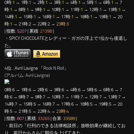
0時:
1
→ 1時:
1
→ 2時:
1
→ 3時:
1
→ 4時:
1
→ 5時:
1
→ 6時:
1
→ 7
時:
1
→ 8時:
1
→ 9時:
1
→ 10時:
1
→ 11時:
1
→ 12時:
1
→ 13時:
1
→
14時:
1
→ 15時:
1
→ 16時:
1
→ 17時:
1
→ 18時:
1
→ 19時:
1
→ 20
時:
1
→ 21時:2 → 22時:2 →
23時:3
| 指数:
5207
| 累積:
21398
|
・SPICY CHOCOLATEとレディー・ガガの浮上で1位から後退し
た。
4位…Avril Lavigne 「
Rock N Roll
」
(アルバム: Avril Lavigne)
0時:6 → 1時:6 → 2時:6 → 3時:6 → 4時:6 → 5時:6 → 6時:6 → 7
時:6 → 8時:7 → 9時:7 → 10時:7 → 11時:7 → 12時:7 → 13時:7 →
14時:7 → 15時:5 → 16時:7 → 17時:6 → 18時:5 → 19時:5 → 20
時:5 → 21時:5 → 22時:4 →
23時:4
| 指数:
807
| 累積:
33265
| 合算:
33589
|
・前日の「行列のできる法律相談所」放映効果が継続してお
り、前日からさらに順位を上げてきた。