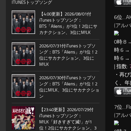
ITUNESトップソング
【4:00更新】2026/08/01付
6位…AK
iTunesトップソング：
(アルバ
BTS「Aliens」が1位！2位にサ
カナクション、3位にM!LK
0時:8 
2026/07/31付iTunesトップソ
時:6 →
ング：BTS「Aliens」が1位！2
時:6 →
位にサカナクション、3位に
M!LK
| 指数:
・再び
2026/07/30付iTunesトップソ
く、年
ング：BTS「Aliens」が1位！2
位にM!LK、3位にサカナクショ
ン
7位…Fl
【23:40更新】2026/07/29付
(アルバム
iTunesトップソング：
M!LK「好きすぎて滅!」が1
位！2位にサカナクション、3