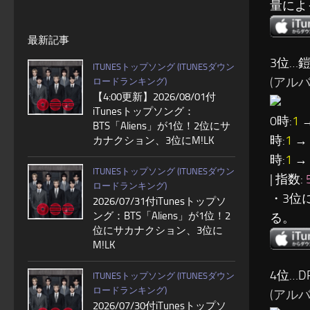
量によ
最新記事
3位…
ITUNESトップソング (ITUNESダウン
(アルバム:
ロードランキング)
【4:00更新】2026/08/01付
iTunesトップソング：
0時:
1
→
BTS「Aliens」が1位！2位にサ
時:
1
→ 
カナクション、3位にM!LK
時:
1
→ 
ITUNESトップソング (ITUNESダウン
| 指数:
ロードランキング)
・3位
2026/07/31付iTunesトップソ
ング：BTS「Aliens」が1位！2
る。
位にサカナクション、3位に
M!LK
4位…DR
ITUNESトップソング (ITUNESダウン
ロードランキング)
(アルバム
2026/07/30付iTunesトップソ