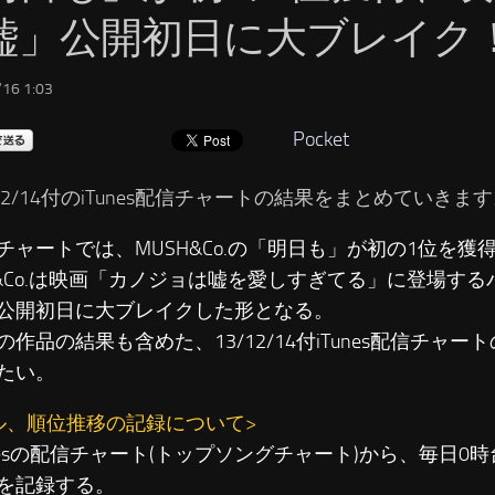
嘘」公開初日に大ブレイク
16 1:03
Pocket
/12/14付のiTunes配信チャートの結果をまとめていきま
チャートでは、MUSH&Co.の「明日も」が初の1位を獲
H&Co.は映画「カノジョは嘘を愛しすぎてる」に登場す
公開初日に大ブレイクした形となる。
の作品の結果も含めた、13/12/14付iTunes配信チャ
たい。
ル、順位推移の記録について>
unesの配信チャート(トップソングチャート)から、毎日0
を記録する。