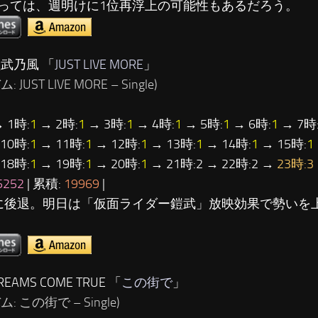
っては、週明けに1位再浮上の可能性もあるだろう。
鎧武乃風 「
JUST LIVE MORE
」
 JUST LIVE MORE – Single)
 1時:
1
→ 2時:
1
→ 3時:
1
→ 4時:
1
→ 5時:
1
→ 6時:
1
→ 7時
10時:
1
→ 11時:
1
→ 12時:
1
→ 13時:
1
→ 14時:
1
→ 15時:
1
18時:
1
→ 19時:
1
→ 20時:
1
→ 21時:2 → 22時:2 →
23時:3
5252
| 累積:
19969
|
に後退。明日は「仮面ライダー鎧武」放映効果で勢いを
EAMS COME TRUE 「
この街で
」
: この街で – Single)