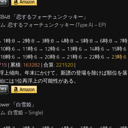
B48 「
恋するフォーチュンクッキー
」
ム: 恋するフォーチュンクッキー (Type A) – EP)
→ 1時:8 → 2時:8 → 3時:8 → 4時:8 → 5時:8 → 6時:8 → 7時:
 10時:6 → 11時:6 → 12時:6 → 13時:6 → 14時:6 → 15時:6
 18時:6 → 19時:6 → 20時:6 → 21時:6 → 22時:6 →
23時:6
715
| 累積:
163282
| 合算:
221520
|
浮上傾向。年末にかけて、新譜の登場を除けば順位を落
始には1位再浮上の可能性がある。
ower 「
白雪姫
」
: 白雪姫 – Single)