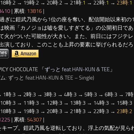
 18時:2 → 19時:2 → 20時:2 → 21時:
1
→ 22時:
1
→
23時:
1
3410
| 累積:
13816
|
時過ぎに鎧武乃風から1位の座を奪い、配信開始以来初の
は映画「カノジョは嘘を愛しすぎてる」の公開初日であ
て火がついた可能性が大きい。また、前日にはフジテレ
出演しており、このことも上昇の要素に挙げられるだろ
ICY CHOCOLATE 「
ずっと feat.HAN-KUN & TEE
」
 ずっと feat.HAN-KUN & TEE – Single)
→ 1時:3 → 2時:3 → 3時:3 → 4時:3 → 5時:3 → 6時:3 → 7時:
 10時:3 → 11時:3 → 12時:3 → 13時:3 → 14時:3 → 15時:3
 18時:3 → 19時:3 → 20時:3 → 21時:3 → 22時:3 →
23時:2
1225
| 累積:
54307
|
をキープ。鎧武乃風を逆転しており、浮上の気配が見ら