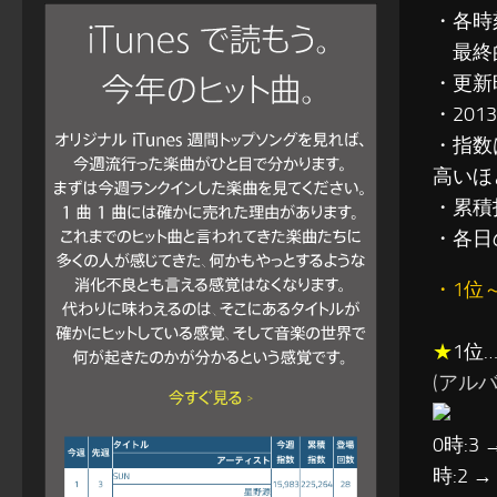
・各時
最終的
・更新
・201
・指数
高いほ
・累積指
・各日
・1位
★
1位…
(アルバム
0時:3 
時:2 →