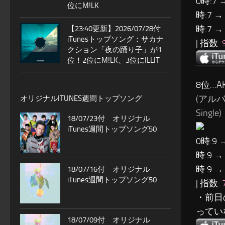
0時:7 
位にM!LK
時:7 →
時:7 →
【23:40更新】2026/07/28付
iTunesトップソング：サカナ
| 指数:
クション「夜の踊り子」が1
位！2位にM!LK、3位にILLIT
8位…AK
(アル
オリジナルITUNES週間トップソング
Single)
18/07/23付 オリジナル
iTunes週間トップソング50
0時:9 
時:9 →
時:9 →
18/07/16付 オリジナル
iTunes週間トップソング50
| 指数:
・前日
ってい
18/07/09付 オリジナル