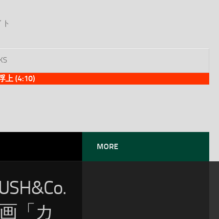
イト
KS
(4:10)
MORE
SH&Co.
映画「カ