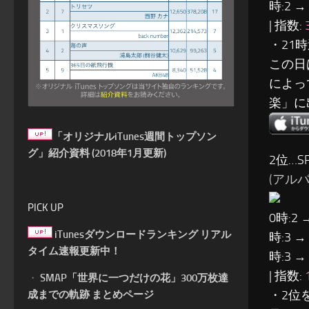
時:2 →
| 指数:
・21
この日
によっ
楽」に
「オリジナルiTunes週間トップソン
グ」紹介資料 (2018年1月更新)
2位…SP
(アルバム:
PICK UP
0時:2 
iTunesダウンロードランキング リアル
時:3 →
タイム速報更新中！
時:3 →
| 指数:
・
SMAP「世界に一つだけの花」300万枚達
・2位
成までの軌跡 まとめページ