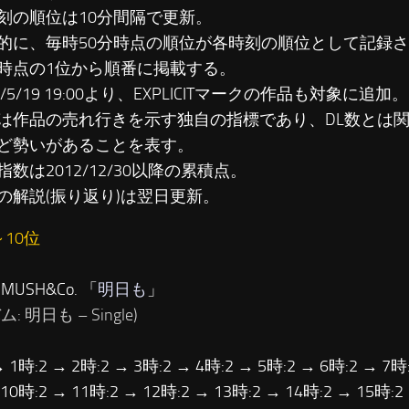
刻の順位は10分間隔で更新。
に、毎時50分時点の順位が各時刻の順位として記録さ
時点の1位から順番に掲載する。
3/5/19 19:00より、EXPLICITマークの作品も対象に追加。
は作品の売れ行きを示す独自の指標であり、DL数とは
ど勢いがあることを表す。
数は2012/12/30以降の累積点。
の解説(振り返り)は翌日更新。
～10位
MUSH&Co. 「
明日も
」
: 明日も – Single)
→ 1時:2 → 2時:2 → 3時:2 → 4時:2 → 5時:2 → 6時:2 → 7時:
 10時:2 → 11時:2 → 12時:2 → 13時:2 → 14時:2 → 15時:2