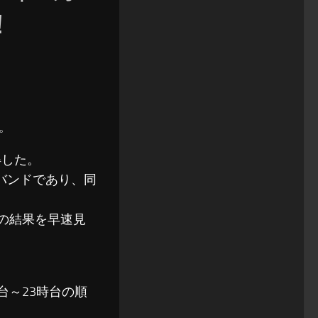
！
す。
得した。
るバンドであり、同
ートの結果を早速見
時台～23時台の順