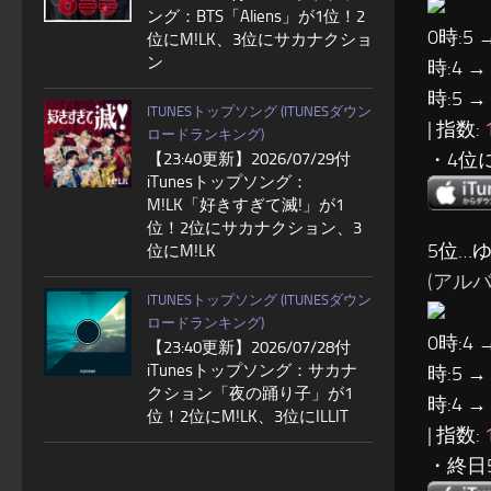
ング：BTS「Aliens」が1位！2
0時:5 
位にM!LK、3位にサカナクショ
ン
時:4 →
時:5 →
ITUNESトップソング (ITUNESダウン
| 指数:
ロードランキング)
・4位
【23:40更新】2026/07/29付
iTunesトップソング：
M!LK「好きすぎて滅!」が1
位！2位にサカナクション、3
5位…ゆ
位にM!LK
(アルバム
ITUNESトップソング (ITUNESダウン
ロードランキング)
0時:4 
【23:40更新】2026/07/28付
iTunesトップソング：サカナ
時:5 →
クション「夜の踊り子」が1
時:4 →
位！2位にM!LK、3位にILLIT
| 指数:
・終日