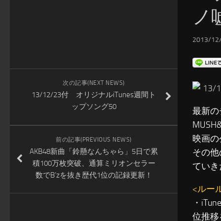
ノ
2013/12/
次の記事(NEXT NEWS)
13
13/12/23付 オリジナルiTunes週間ト
ップソング50
最新の
MUS
映画の
前の記事(PREVIOUS NEWS)
AKB48新曲「鈴懸なんちゃら」5日で累
その他
積100万枚突破、通算ミリオンセラー
ていき
数でB’zを抜き歴代1位の記録更新！
<ルー
・iT
位推移