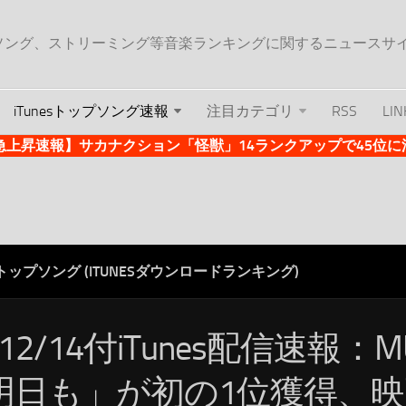
ップソング、ストリーミング等音楽ランキングに関するニュースサ
iTunesトップソング速報
注目カテゴリ
RSS
LIN
es急上昇速報】サカナクション「怪獣」14ランクアップで45位に浮上 
ESトップソング (ITUNESダウンロードランキング)
/12/14付iTunes配信速報：MU
明日も」が初の1位獲得、