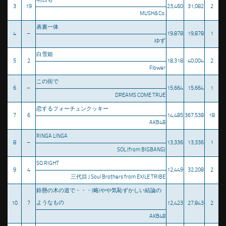
3
19
23,460
31,082
2
MUSH&Co.
表裏一体
4
–
19,878
19,878
1
ゆず
白雪姫
5
2
18,318
40,004
2
Flower
この街で
6
–
15,664
15,664
1
DREAMS COME TRUE
恋するフォーチュンクッキー
7
6
14,485
367,538
18
AKB48
RINGA LINGA
8
–
13,336
13,336
1
SOL (from BIGBANG)
SO RIGHT
9
4
12,449
32,208
2
三代目 J Soul Brothers from EXILE TRIBE
鈴懸の木の道で・・・(略)やや気恥ずかしい結論の
ようなもの
10
7
12,423
27,843
2
AKB48