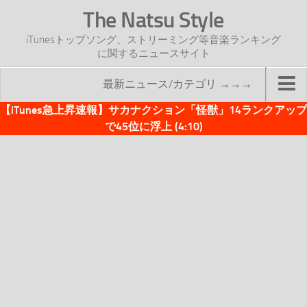
The Natsu Style
iTunesトップソング、ストリーミング等音楽ランキング
に関するニュースサイト
最新ニュース/カテゴリ →→→
【iTunes急上昇速報】サカナクション「怪獣」14ランクアップ
TOP
で45位に浮上 (4:10)
サイトについて
年間ヒット曲ランキング
2016年度特集記事
2017年度特集記事
iTunesトップソング速報
iTunesデイリー
オリジナル週間トップソング
「オリジナルiTunes週間トップソング」紹介資料