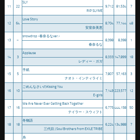
SLY
11
22
9,712
81,534
7
RIP SLYME
Love Story
12
64
8,704
77,144
48
安室奈美恵
snowdrop -春奈るなver.-
13
–
8,398
8,398
1
春奈るな
Applause
14
3
8,333
147,899
18
レディー・ガガ
手紙
15
5
7,807
57,163
3
ナオト・インティライミ
ごめんなさいのKissing You
16
10
7,149
223,577
12
E-girls
We Are Never Ever Getting Back Together
17
16
6,775
444,158
50
テイラー・スウィフト
冬物語
18
18
6,224
134,988
7
三代目 J Soul Brothers from EXILE TRIBE
糸