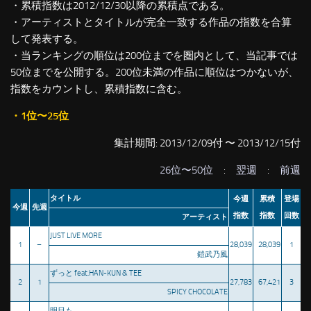
・累積指数は2012/12/30以降の累積点である。
・アーティストとタイトルが完全一致する作品の指数を合算
して発表する。
・当ランキングの順位は200位までを圏内として、当記事では
50位までを公開する。200位未満の作品に順位はつかないが、
指数をカウントし、累積指数に含む。
・1位〜25位
集計期間: 2013/12/09付 〜 2013/12/15付
26位〜50位
:
翌週
:
前週
タイトル
今週
累積
登場
今週
先週
指数
指数
回数
アーティスト
JUST LIVE MORE
1
–
28,039
28,039
1
鎧武乃風
ずっと feat.HAN-KUN & TEE
2
1
27,783
67,421
3
SPICY CHOCOLATE
明日も