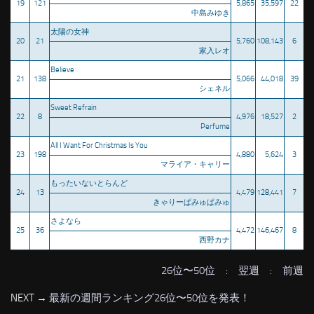
19
121
5,865
35,597
22
中島みゆき
太陽の女神
20
21
5,760
108,143
6
家入レオ
Believe
21
138
5,066
44,018
39
シェネル
Sweet Refrain
22
8
4,976
18,527
2
Perfume
All I Want For Christmas Is You
23
198
4,880
5,624
3
マライア・キャリー
もったいないとらんど
24
13
4,479
128,441
7
きゃりーぱみゅぱみゅ
さよなら
25
36
4,472
146,467
8
西野カナ
26位〜50位
:
翌週
:
前週
NEXT →
最新の週間ランキング26位〜50位を発表！