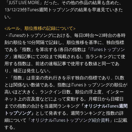
「JUST LIVE MORE」だった。その他の作品の結果も含めた、
13/12/23付iTunes週間トップソングの結果を早速見ていきた
い。
<ルール、順位推移の記録について>
・iTunesのトップソングにおける、毎日0時台〜23時台の各時
刻の順位を10分間隔で記録し、順位推移を基準に、独自指標
である「指数」を算出する (各日の指数は「
iTunesトップソン
グ
」速報記事にて20位まで掲載される)。当ランキングにて使
用する指数は、前述の速報記事で使用する数値と同一であ
り、補正は発生しない。
・「指数」は音楽の売れ行きを示す独自の指標であり、DL数
とは関係ない数値である。指数はiTunesトップソングの順位が
高いほど大きく、ランクイン日数、順位の浮上度、インター
ネット上の言及度などによって変動する。月曜日から日曜日
までの指数の合計を当週間ランキング
「
オリジナルiTunes週間
トップソング
」
として発表する。週間ランキングと指数の詳
細について「
オリジナルiTunesトップソング紹介資料
」に記載
する。