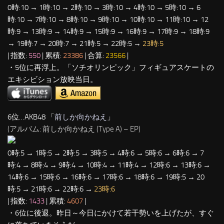
0時:10 → 1時:10 → 2時:10 → 3時:10 → 4時:10 → 5時:10 → 6
時:10 → 7時:10 → 8時:10 → 9時:10 → 10時:10 → 11時:10 → 12
時:9 → 13時:9 → 14時:9 → 15時:9 → 16時:9 → 17時:9 → 18時:9
→ 19時:7 → 20時:7 → 21時:5 → 22時:5 →
23時:5
| 指数:
550
| 累積:
23386
| 合算:
23566
|
・5位に再浮上。「ソチオリンピック」フィギュアスケートの
エキシビション放映当日。
6位…AKB48 「
前しか向かねえ
」
(アルバム: 前しか向かねえ (Type A) – EP)
0時:5 → 1時:5 → 2時:5 → 3時:5 → 4時:6 → 5時:6 → 6時:6 → 7
時:4 → 8時:4 → 9時:4 → 10時:4 → 11時:4 → 12時:6 → 13時:6 →
14時:6 → 15時:6 → 16時:6 → 17時:6 → 18時:6 → 19時:5 → 20
時:5 → 21時:6 → 22時:6 →
23時:6
| 指数:
1433
| 累積:
4607
|
・6位に後退。昨日～今日にかけて若干勢いを上げたが、すぐ