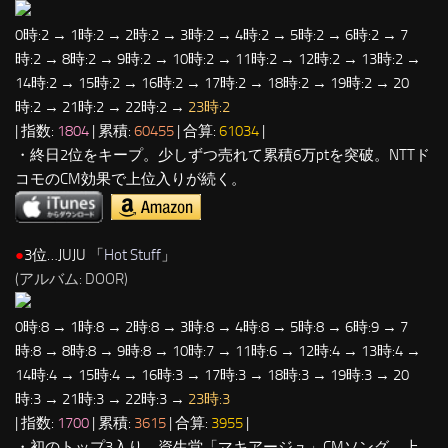
0時:2 → 1時:2 → 2時:2 → 3時:2 → 4時:2 → 5時:2 → 6時:2 → 7
時:2 → 8時:2 → 9時:2 → 10時:2 → 11時:2 → 12時:2 → 13時:2 →
14時:2 → 15時:2 → 16時:2 → 17時:2 → 18時:2 → 19時:2 → 20
時:2 → 21時:2 → 22時:2 →
23時:2
| 指数:
1804
| 累積:
60455
| 合算:
61034
|
・終日2位をキープ。少しずつ売れて累積6万ptを突破。NTTド
コモのCM効果で上位入りが続く。
●
3位…JUJU 「
Hot Stuff
」
(アルバム: DOOR)
0時:8 → 1時:8 → 2時:8 → 3時:8 → 4時:8 → 5時:8 → 6時:9 → 7
時:8 → 8時:8 → 9時:8 → 10時:7 → 11時:6 → 12時:4 → 13時:4 →
14時:4 → 15時:4 → 16時:3 → 17時:3 → 18時:3 → 19時:3 → 20
時:3 → 21時:3 → 22時:3 →
23時:3
| 指数:
1700
| 累積:
3615
| 合算:
3955
|
・初のトップ3入り。資生堂「マキアージュ」CMソング。上