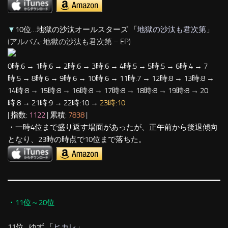
▼
10位…地獄の沙汰オールスターズ 「
地獄の沙汰も君次第
」
(アルバム: 地獄の沙汰も君次第 – EP)
0時:6 → 1時:6 → 2時:6 → 3時:6 → 4時:5 → 5時:5 → 6時:4 → 7
時:5 → 8時:6 → 9時:6 → 10時:6 → 11時:7 → 12時:8 → 13時:8 →
14時:8 → 15時:8 → 16時:8 → 17時:8 → 18時:8 → 19時:8 → 20
時:8 → 21時:9 → 22時:10 →
23時:10
| 指数:
1122
| 累積:
7838
|
・一時4位まで盛り返す場面があったが、正午前から後退傾向
となり、23時の時点で10位まで落ちた。
・11位～20位
11位…ゆず 「
ヒカレ
」