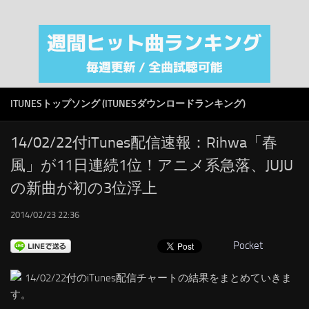
注目カテゴリ
オリジナルiTunes週間トップソング
音楽業界
SMAP
ITUNESトップソング (ITUNESダウンロードランキング)
AKB48
RSS
14/02/22付iTunes配信速報：Rihwa「春
風」が11日連続1位！アニメ系急落、JUJU
LINKS
の新曲が初の3位浮上
2014/02/23 22:36
Pocket
14/02/22付のiTunes配信チャートの結果をまとめていきま
す。