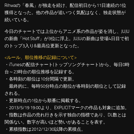
Rihwaの「春風」が独走を続け、配信初日から11日連続の1位
獲得となった。他の作品が追いつく気配はなく、独走状態が
続いている。
今日のチャートでは上位からアニメ系の作品が姿を消し、JUJU
の新曲「Hot Stuff」が3位に浮上。JUJUの新曲は登場4日目で初
のトップ3入り&最高位更新となった。
<ルール、順位推移の記録について>
・iTunesの配信チャート(トップソングチャート)から、毎日0時
台～23時台の順位推移を記録する。
・各時刻の順位は10分間隔で更新。
最終的に、毎時50分時点の順位が各時刻の順位として記録
される。
・更新時点の1位から順番に掲載する。
・2013/5/19 19:00より、EXPLICITマークの作品も対象に追加。
・指数は作品の売れ行きを示す独自の指標であり、DL数とは
関係ない。数字が高いほど勢いがあることを表す。
・累積指数は2012/12/30以降の累積点。