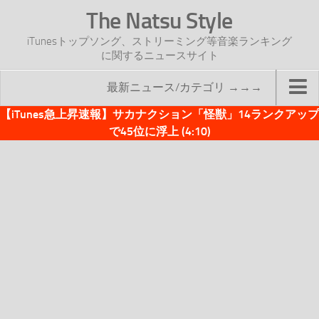
The Natsu Style
iTunesトップソング、ストリーミング等音楽ランキング
に関するニュースサイト
最新ニュース/カテゴリ →→→
【iTunes急上昇速報】サカナクション「怪獣」14ランクアップ
TOP
で45位に浮上 (4:10)
サイトについて
年間ヒット曲ランキング
2016年度特集記事
2017年度特集記事
iTunesトップソング速報
iTunesデイリー
オリジナル週間トップソング
「オリジナルiTunes週間トップソング」紹介資料