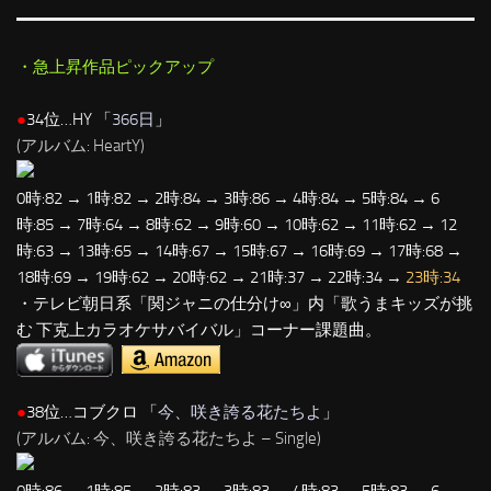
・急上昇作品ピックアップ
●
34位…HY 「
366日
」
(アルバム: HeartY)
0時:82 → 1時:82 → 2時:84 → 3時:86 → 4時:84 → 5時:84 → 6
時:85 → 7時:64 → 8時:62 → 9時:60 → 10時:62 → 11時:62 → 12
時:63 → 13時:65 → 14時:67 → 15時:67 → 16時:69 → 17時:68 →
18時:69 → 19時:62 → 20時:62 → 21時:37 → 22時:34 →
23時:34
・テレビ朝日系「関ジャニの仕分け∞」内「歌うまキッズが挑
む 下克上カラオケサバイバル」コーナー課題曲。
●
38位…コブクロ 「
今、咲き誇る花たちよ
」
(アルバム: 今、咲き誇る花たちよ – Single)