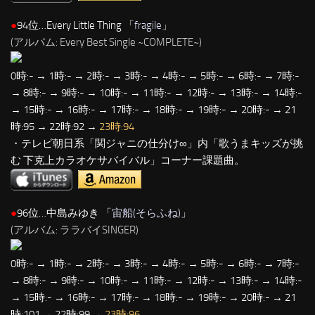
●
94位…Every Little Thing 「
fragile
」
(アルバム: Every Best Single ~COMPLETE~)
0時:- → 1時:- → 2時:- → 3時:- → 4時:- → 5時:- → 6時:- → 7時:-
→ 8時:- → 9時:- → 10時:- → 11時:- → 12時:- → 13時:- → 14時:-
→ 15時:- → 16時:- → 17時:- → 18時:- → 19時:- → 20時:- → 21
時:95 → 22時:92 →
23時:94
・テレビ朝日系「関ジャニの仕分け∞」内「歌うまキッズが挑
む 下克上カラオケサバイバル」コーナー課題曲。
●
96位…中島みゆき 「
宙船(そらふね)
」
(アルバム: ララバイSINGER)
0時:- → 1時:- → 2時:- → 3時:- → 4時:- → 5時:- → 6時:- → 7時:-
→ 8時:- → 9時:- → 10時:- → 11時:- → 12時:- → 13時:- → 14時:-
→ 15時:- → 16時:- → 17時:- → 18時:- → 19時:- → 20時:- → 21
時:101 → 22時:99 →
23時:96