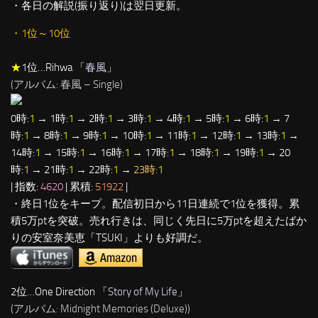
・各日の解説(振り返り)は翌日更新。
・1位～10位
★
1位…Rihwa 「
春風
」
(アルバム: 春風 – Single)
0時:
1
→ 1時:
1
→ 2時:
1
→ 3時:
1
→ 4時:
1
→ 5時:
1
→ 6時:
1
→ 7
時:
1
→ 8時:
1
→ 9時:
1
→ 10時:
1
→ 11時:
1
→ 12時:
1
→ 13時:
1
→
14時:
1
→ 15時:
1
→ 16時:
1
→ 17時:
1
→ 18時:
1
→ 19時:
1
→ 20
時:
1
→ 21時:
1
→ 22時:
1
→
23時:
1
| 指数:
4620
| 累積:
51922
|
・終日1位をキープ。配信初日から11日連続で1位を獲得。累
積5万ptを突破。売れ行きは、同じく先日に5万ptを超えたばか
りの安室奈美恵「TSUKI」よりも好調だ。
2位…One Direction 「
Story of My Life
」
(アルバム: Midnight Memories (Deluxe))