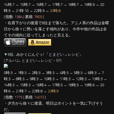
14時:7 → 15時:7 → 16時:7 → 17時:7 → 18時:7 → 19時:9 → 20
時:9 → 21時:10 → 22時:9 →
23時:8
| 指数:
1384
| 累積:
7805
|
・右肩下がりの後退で8位まで落ちた。アニメ系の作品は金曜
日から徐々に勢いを落とす傾向があり、今作や他の作品は全
てその傾向に従ってしまったと言える。
▼
9位…みかくにんぐッ! 「
とまどい→レシピ
」
(アルバム: とまどい→レシピ – EP)
0時:3 → 1時:3 → 2時:3 → 3時:3 → 4時:3 → 5時:3 → 6時:3 → 7
時:3 → 8時:3 → 9時:3 → 10時:3 → 11時:3 → 12時:3 → 13時:3 →
14時:3 → 15時:3 → 16時:4 → 17時:5 → 18時:5 → 19時:6 → 20
時:6 → 21時:7 → 22時:8 →
23時:9
| 指数:
1775
| 累積:
14072
|
・夕方から徐々に後退。明日はポイントを一気に下げそう
だ。