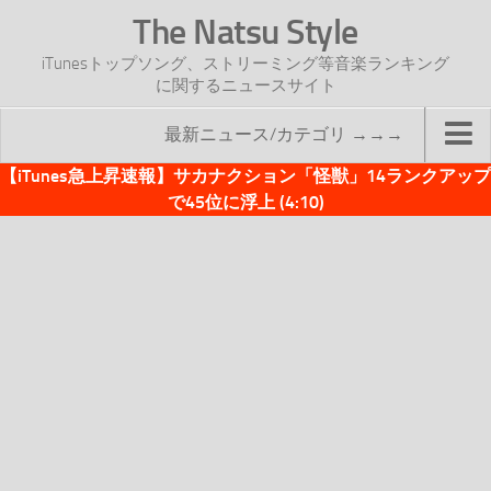
The Natsu Style
iTunesトップソング、ストリーミング等音楽ランキング
に関するニュースサイト
最新ニュース/カテゴリ →→→
【iTunes急上昇速報】サカナクション「怪獣」14ランクアップ
TOP
で45位に浮上 (4:10)
サイトについて
年間ヒット曲ランキング
2016年度特集記事
2017年度特集記事
iTunesトップソング速報
iTunesデイリー
オリジナル週間トップソング
「オリジナルiTunes週間トップソング」紹介資料