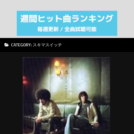
注目カテゴリ
オリジナルiTunes週間トップソング
音楽業界
SMAP
CATEGORY:
スキマスイッチ
AKB48
RSS
LINKS