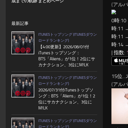
成までの軌跡 まとめページ
(アルバム
0時:10
最新記事
時:11 
ITUNESトップソング (ITUNESダウン
時:11 
ロードランキング)
時:14 
【4:00更新】2026/08/01付
| 指数:
iTunesトップソング：
BTS「Aliens」が1位！2位にサ
カナクション、3位にM!LK
15位
ITUNESトップソング (ITUNESダウン
(アルバム:
ロードランキング)
2026/07/31付iTunesトップソ
ング：BTS「Aliens」が1位！2
位にサカナクション、3位に
M!LK
ITUNESトップソング (ITUNESダウン
ロードランキング)