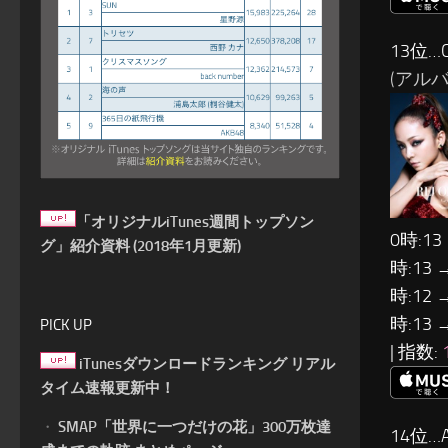
13位…C
(アルバム
「オリジナルiTunes週間トップソン
0時:13
グ」紹介資料 (2018年1月更新)
時:13 
時:12 
時:13 
PICK UP
| 指数:
iTunesダウンロードランキング リアル
タイム速報更新中！
・
SMAP「世界に一つだけの花」300万枚達
14位…