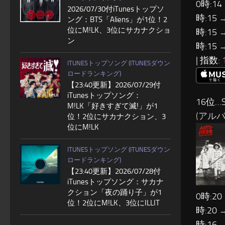
0時:14
2026/07/30付iTunesトップソ
時:15 
ング：BTS「Aliens」が1位！2
位にM!LK、3位にサカナクショ
時:15 
ン
時:15 
| 指数:
ITUNESトップソング (ITUNESダウン
ロードランキング)
【23:40更新】2026/07/29付
iTunesトップソング：
16位…S
M!LK「好きすぎて滅!」が1
(アルバム:
位！2位にサカナクション、3
位にM!LK
ITUNESトップソング (ITUNESダウン
ロードランキング)
【23:40更新】2026/07/28付
iTunesトップソング：サカナ
クション「夜の踊り子」が1
0時:20
位！2位にM!LK、3位にILLIT
時:20 
時:16 