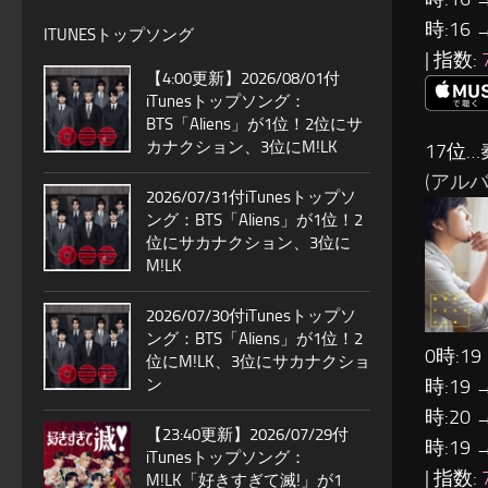
時:16 
ITUNESトップソング
| 指数:
【4:00更新】2026/08/01付
iTunesトップソング：
BTS「Aliens」が1位！2位にサ
カナクション、3位にM!LK
17位…
(アルバ
2026/07/31付iTunesトップソ
ング：BTS「Aliens」が1位！2
位にサカナクション、3位に
M!LK
2026/07/30付iTunesトップソ
ング：BTS「Aliens」が1位！2
0時:19
位にM!LK、3位にサカナクショ
時:19 
ン
時:20 
【23:40更新】2026/07/29付
時:19 
iTunesトップソング：
| 指数:
M!LK「好きすぎて滅!」が1