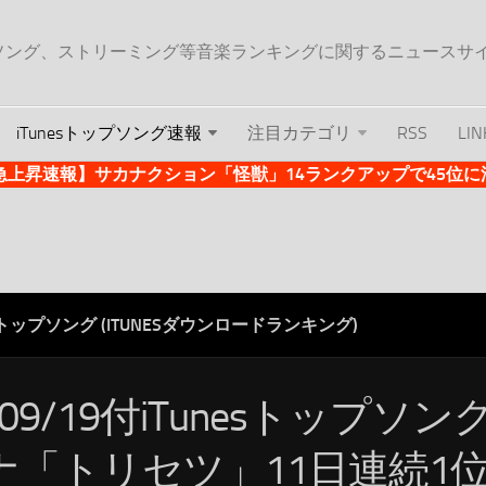
ップソング、ストリーミング等音楽ランキングに関するニュースサ
iTunesトップソング速報
注目カテゴリ
RSS
LIN
es急上昇速報】サカナクション「怪獣」14ランクアップで45位に浮上 
ESトップソング (ITUNESダウンロードランキング)
/09/19付iTunesトップソ
ナ「トリセツ」11日連続1