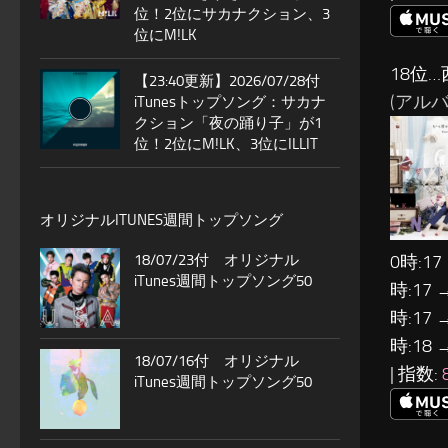
位！2位にサカナクション、3
位にM!LK
18位…
【23:40更新】2026/07/28付
(アルバ
iTunesトップソング：サカナ
クション「夜の踊り子」が1
位！2位にM!LK、3位にILLIT
オリジナルITUNES週間トップソング
0時:17
18/07/23付 オリジナル
iTunes週間トップソング50
時:17 
時:17 
時:18 
18/07/16付 オリジナル
| 指数:
iTunes週間トップソング50