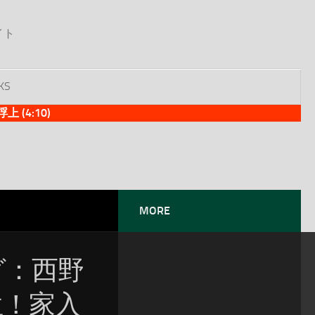
イト
KS
(4:10)
MORE
ング：西野
位！家入