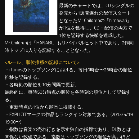
最新のチャートでは、CDシングルの
発売から1週間遅れの配信スタート
となったMr.Childrenの「himawari」
が1位を獲得し、CD・配信の両方で
1位を記録する快挙を達成した。
Mr.Childrenは「HANABI」もリバイバルヒット中であり、2作同
時トップ10入りを記録することとなった。
<ルール、順位推移の記録について>
・iTunesのトップソングにおける、毎日0時台〜23時台の順位
推移を記録する。
・各時刻の順位を10分間隔で更新。
最終的に、毎時50分時点の順位を各時刻の順位として記録す
る。
・更新時点の1位から順番に掲載する。
・EXPLICITマークの作品もランクイン対象である。(2013/5/19
19:00〜)
・指数は音楽の売れ行きを示す独自の指標であり、DL数とは
関係ない数値である。指数はトップソングの順位が高いほど