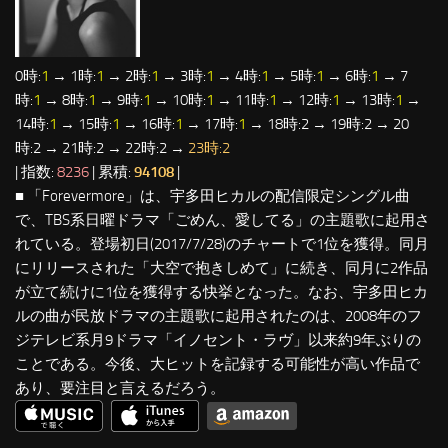
0時:
1
→ 1時:
1
→ 2時:
1
→ 3時:
1
→ 4時:
1
→ 5時:
1
→ 6時:
1
→ 7
時:
1
→ 8時:
1
→ 9時:
1
→ 10時:
1
→ 11時:
1
→ 12時:
1
→ 13時:
1
→
14時:
1
→ 15時:
1
→ 16時:
1
→ 17時:
1
→ 18時:2 → 19時:2 → 20
時:2 → 21時:2 → 22時:2 →
23時:2
| 指数:
8236
| 累積:
94108
|
■ 「Forevermore」は、宇多田ヒカルの配信限定シングル曲
で、TBS系日曜ドラマ「ごめん、愛してる」の主題歌に起用さ
れている。登場初日(2017/7/28)のチャートで1位を獲得。同月
にリリースされた「大空で抱きしめて」に続き、同月に2作品
が立て続けに1位を獲得する快挙となった。なお、宇多田ヒカ
ルの曲が民放ドラマの主題歌に起用されたのは、2008年のフ
ジテレビ系月9ドラマ「イノセント・ラヴ」以来約9年ぶりの
ことである。今後、大ヒットを記録する可能性が高い作品で
あり、要注目と言えるだろう。