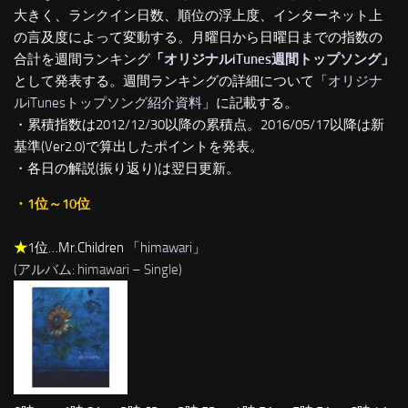
大きく、ランクイン日数、順位の浮上度、インターネット上
の言及度によって変動する。月曜日から日曜日までの指数の
合計を週間ランキング
「
オリジナルiTunes週間トップソング
」
として発表する。週間ランキングの詳細について「
オリジナ
ルiTunesトップソング紹介資料
」に記載する。
・累積指数は2012/12/30以降の累積点。2016/05/17以降は新
基準(Ver2.0)で算出したポイントを発表。
・各日の解説(振り返り)は翌日更新。
・1位～10位
★
1位…Mr.Children 「
himawari
」
(アルバム: himawari – Single)