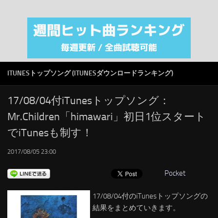
注目カテゴリ
オリジナルiTunes週間トップソング
音楽業界
SMAP
ITUNESトップソング (ITUNESダウンロードランキング)
AKB48
RSS
17/08/04付iTunesトップソング：
Mr.Children「himawari」初日1位スタート
LINKS
でiTunesも制す！
2017/08/05 23:00
Pocket
17/08/04付のiTunesトップソングの
結果をまとめていきます。