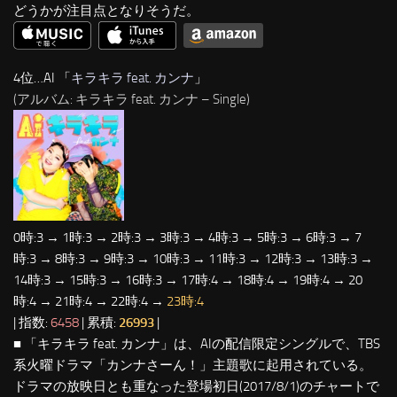
どうかが注目点となりそうだ。
4位…AI 「
キラキラ feat. カンナ
」
(アルバム: キラキラ feat. カンナ – Single)
0時:3 → 1時:3 → 2時:3 → 3時:3 → 4時:3 → 5時:3 → 6時:3 → 7
時:3 → 8時:3 → 9時:3 → 10時:3 → 11時:3 → 12時:3 → 13時:3 →
14時:3 → 15時:3 → 16時:3 → 17時:4 → 18時:4 → 19時:4 → 20
時:4 → 21時:4 → 22時:4 →
23時:4
| 指数:
6458
| 累積:
26993
|
■ 「キラキラ feat. カンナ」は、AIの配信限定シングルで、TBS
系火曜ドラマ「カンナさーん！」主題歌に起用されている。
ドラマの放映日とも重なった登場初日(2017/8/1)のチャートで