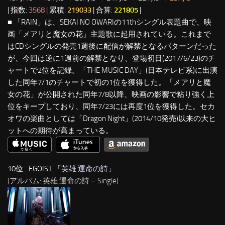
| 指数:
3568
| 累積:
219033
| 合算:
221805
|
■ 「RAIN」は、SEKAI NO OWARIの11thシングル表題曲で、映
画「メアリと魔女の花」主題歌に起用されている。これまで
はCDシングルの発売1週後に配信が解禁となるパターンだった
が、今回は逆に1週前の解禁となり、登場初日(2017/6/23)のチ
ャートで2位を記録。「THE MUSIC DAY」(日本テレビ系)に出演
した同年7/1のチャートで初の1位を獲得した。「メアリと魔
女の花」が公開された同年7/8以降、映画の影響で粘り強く上
位をキープしており、同年7/23には再度1位を獲得した。セカ
オワの楽曲としては「Dragon Night」(2014/10発売)以来の大ヒ
ットへの期待が高まっている。
10位…EGOIST 「
英雄 運命の詩
」
(アルバム: 英雄 運命の詩 – Single)