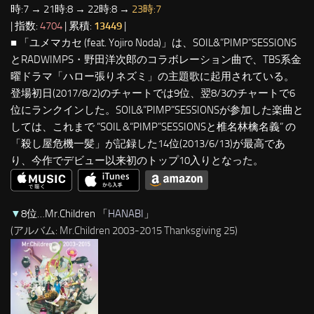
時:7 → 21時:8 → 22時:8 →
23時:7
| 指数:
4704
| 累積:
13449
|
■ 「ユメマカセ (feat. Yojiro Noda)」は、SOIL&”PIMP”SESSIONS
とRADWIMPS・野田洋次郎のコラボレーション曲で、TBS系金
曜ドラマ「ハロー張りネズミ」の主題歌に起用されている。
登場初日(2017/8/2)のチャートでは9位、翌8/3のチャートで6
位にランクインした。SOIL&”PIMP”SESSIONSが参加した楽曲と
しては、これまで “SOIL &“PIMP”SESSIONSと椎名林檎名義” の
「殺し屋危機一髪」が記録した14位(2013/6/13)が最高であ
り、今作でデビュー以来初のトップ10入りとなった。
▼
8位…Mr.Children 「
HANABI
」
(アルバム: Mr.Children 2003-2015 Thanksgiving 25)