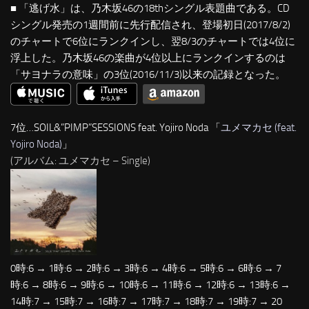
■ 「逃げ水」は、乃木坂46の18thシングル表題曲である。CD
シングル発売の1週間前に先行配信され、登場初日(2017/8/2)
のチャートで6位にランクインし、翌8/3のチャートでは4位に
浮上した。乃木坂46の楽曲が4位以上にランクインするのは
「サヨナラの意味」の3位(2016/11/3)以来の記録となった。
7位…SOIL&”PIMP”SESSIONS feat. Yojiro Noda 「
ユメマカセ (feat.
Yojiro Noda)
」
(アルバム: ユメマカセ – Single)
0時:6 → 1時:6 → 2時:6 → 3時:6 → 4時:6 → 5時:6 → 6時:6 → 7
時:6 → 8時:6 → 9時:6 → 10時:6 → 11時:6 → 12時:6 → 13時:6 →
14時:7 → 15時:7 → 16時:7 → 17時:7 → 18時:7 → 19時:7 → 20