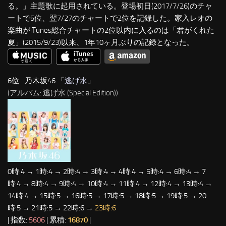
る。」主題歌に起用されている。登場初日(2017/7/26)のチャ
ートで5位、翌7/27のチャートで2位を記録した。家入レオの
楽曲がiTunes総合チャートの2位以内に入るのは「君がくれた
夏」(2015/9/23)以来、1年10ヶ月ぶりの記録となった。
6位…乃木坂46 「
逃げ水
」
(アルバム: 逃げ水 (Special Edition))
0時:4 → 1時:4 → 2時:4 → 3時:4 → 4時:4 → 5時:4 → 6時:4 → 7
時:4 → 8時:4 → 9時:4 → 10時:4 → 11時:4 → 12時:4 → 13時:4 →
14時:4 → 15時:5 → 16時:5 → 17時:5 → 18時:5 → 19時:5 → 20
時:5 → 21時:5 → 22時:6 →
23時:6
| 指数:
5606
| 累積:
16870
|