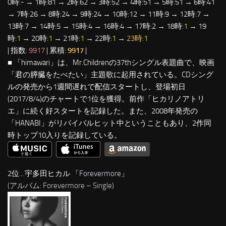
0時:- → 1時:81 → 2時:62 → 3時:52 → 4時:51 → 5時:51 → 6時:41
→ 7時:26 → 8時:24 → 9時:24 → 10時:12 → 11時:9 → 12時:7 →
13時:7 → 14時:5 → 15時:4 → 16時:4 → 17時:2 → 18時:
1
→ 19
時:
1
→ 20時:
1
→ 21時:
1
→ 22時:
1
→
23時:
1
| 指数:
9917
| 累積:
9917
|
■ 「himawari」は、Mr.Childrenの37thシングル表題曲で、映画
「君の膵臓をたべたい」主題歌に起用されている。CDシング
ルの発売から1週間遅れで配信スタートし、登場初日
(2017/8/4)のチャートで1位を獲得。前作「ヒカリノアトリ
エ」に続く好スタートを記録した。また、2008年発売の
「HANABI」がリバイバルヒット中ということもあり、2作同
時トップ10入りを記録している。
2位…宇多田ヒカル 「
Forevermore
」
(アルバム: Forevermore – Single)