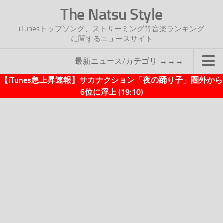
The Natsu Style
iTunesトップソング、ストリーミング等音楽ランキング
に関するニュースサイト
最新ニュース/カテゴリ →→→
【iTunes急上昇速報】サカナクション「夜の踊り子」圏外から
TOP
6位に浮上 (19:10)
サイトについて
年間ヒット曲ランキング
2016年度特集記事
2017年度特集記事
iTunesトップソング速報
iTunesデイリー
オリジナル週間トップソング
「オリジナルiTunes週間トップソング」紹介資料