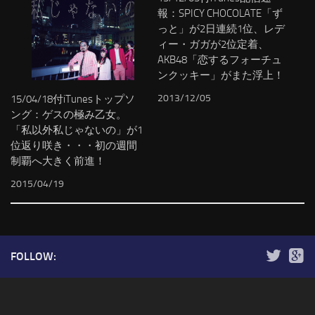
報：SPICY CHOCOLATE「ず
っと」が2日連続1位、レデ
ィー・ガガが2位定着、
AKB48「恋するフォーチュ
ンクッキー」がまた浮上！
2013/12/05
15/04/18付iTunesトップソ
ング：ゲスの極み乙女。
「私以外私じゃないの」が1
位返り咲き・・・初の週間
制覇へ大きく前進！
2015/04/19
FOLLOW: