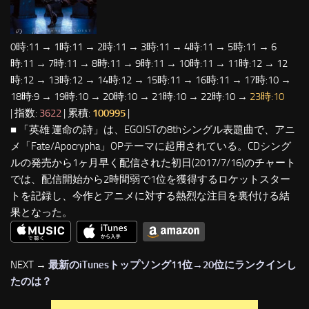
0時:11 → 1時:11 → 2時:11 → 3時:11 → 4時:11 → 5時:11 → 6
時:11 → 7時:11 → 8時:11 → 9時:11 → 10時:11 → 11時:12 → 12
時:12 → 13時:12 → 14時:12 → 15時:11 → 16時:11 → 17時:10 →
18時:9 → 19時:10 → 20時:10 → 21時:10 → 22時:10 →
23時:10
| 指数:
3622
| 累積:
100995
|
■ 「英雄 運命の詩」は、EGOISTの8thシングル表題曲で、アニ
メ「Fate/Apocrypha」OPテーマに起用されている。CDシング
ルの発売から1ヶ月早く配信された初日(2017/7/16)のチャート
では、配信開始から2時間弱で1位を獲得するロケットスター
トを記録し、今作とアニメに対する熱烈な注目を裏付ける結
果となった。
NEXT →
最新のiTunesトップソング11位→20位にランクインし
たのは？