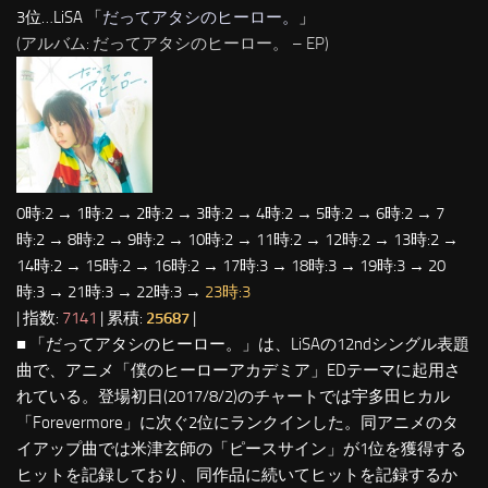
3位…LiSA 「
だってアタシのヒーロー。
」
(アルバム: だってアタシのヒーロー。 – EP)
0時:2 → 1時:2 → 2時:2 → 3時:2 → 4時:2 → 5時:2 → 6時:2 → 7
時:2 → 8時:2 → 9時:2 → 10時:2 → 11時:2 → 12時:2 → 13時:2 →
14時:2 → 15時:2 → 16時:2 → 17時:3 → 18時:3 → 19時:3 → 20
時:3 → 21時:3 → 22時:3 →
23時:3
| 指数:
7141
| 累積:
25687
|
■ 「だってアタシのヒーロー。」は、LiSAの12ndシングル表題
曲で、アニメ「僕のヒーローアカデミア」EDテーマに起用さ
れている。登場初日(2017/8/2)のチャートでは宇多田ヒカル
「Forevermore」に次ぐ2位にランクインした。同アニメのタ
イアップ曲では米津玄師の「ピースサイン」が1位を獲得する
ヒットを記録しており、同作品に続いてヒットを記録するか