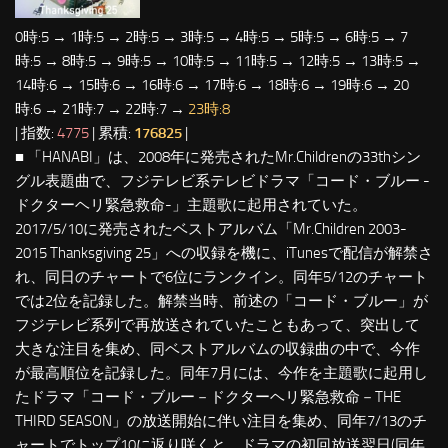
0時:5 → 1時:5 → 2時:5 → 3時:5 → 4時:5 → 5時:5 → 6時:5 → 7
時:5 → 8時:5 → 9時:5 → 10時:5 → 11時:5 → 12時:5 → 13時:5 →
14時:6 → 15時:6 → 16時:6 → 17時:6 → 18時:6 → 19時:6 → 20
時:6 → 21時:7 → 22時:7 →
23時:8
| 指数:
4775
| 累積:
176825
|
■ 「HANABI」は、2008年に発売されたMr.Childrenの33thシン
グル表題曲で、フジテレビ系テレビドラマ「コード・ブルー -
ドクターヘリ緊急救命-」主題歌に起用されていた。
2017/5/10に発売されたベストアルバム「Mr.Children 2003-
2015 Thanksgiving 25」への収録を機に、iTunesで配信が解禁さ
れ、同日のチャートで6位にランクイン。同年5/12のチャート
では2位を記録した。解禁当時、前述の「コード・ブルー」が
フジテレビ系列で再放送されていたこともあって、突出して
大きな注目を集め、同ベストアルバムの収録曲の中で、今作
が最高順位を記録した。同年7月には、今作を主題歌に起用し
たドラマ「コード・ブルー－ドクターヘリ緊急救命－THE
THIRD SEASON」の放送開始に伴い注目を集め、同年7/13のチ
ャートでトップ10に返り咲くと、ドラマの初回放送翌日(同年