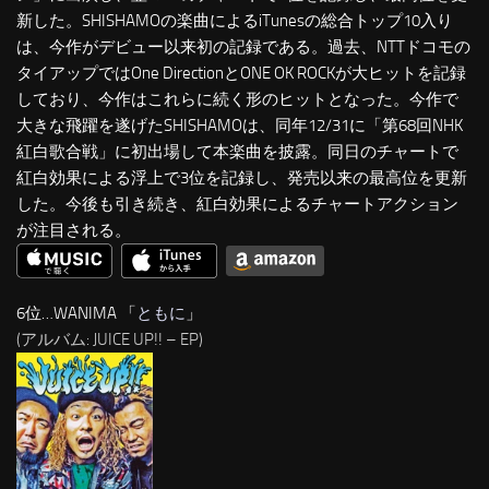
新した。SHISHAMOの楽曲によるiTunesの総合トップ10入り
は、今作がデビュー以来初の記録である。過去、NTTドコモの
タイアップではOne DirectionとONE OK ROCKが大ヒットを記録
しており、今作はこれらに続く形のヒットとなった。今作で
大きな飛躍を遂げたSHISHAMOは、同年12/31に「第68回NHK
紅白歌合戦」に初出場して本楽曲を披露。同日のチャートで
紅白効果による浮上で3位を記録し、発売以来の最高位を更新
した。今後も引き続き、紅白効果によるチャートアクション
が注目される。
6位…WANIMA 「
ともに
」
(アルバム: JUICE UP!! – EP)