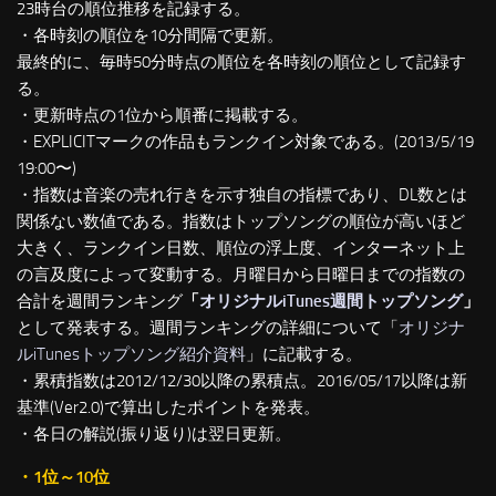
23時台の順位推移を記録する。
・各時刻の順位を10分間隔で更新。
最終的に、毎時50分時点の順位を各時刻の順位として記録す
る。
・更新時点の1位から順番に掲載する。
・EXPLICITマークの作品もランクイン対象である。(2013/5/19
19:00〜)
・指数は音楽の売れ行きを示す独自の指標であり、DL数とは
関係ない数値である。指数はトップソングの順位が高いほど
大きく、ランクイン日数、順位の浮上度、インターネット上
の言及度によって変動する。月曜日から日曜日までの指数の
合計を週間ランキング
「
オリジナルiTunes週間トップソング
」
として発表する。週間ランキングの詳細について「
オリジナ
ルiTunesトップソング紹介資料
」に記載する。
・累積指数は2012/12/30以降の累積点。2016/05/17以降は新
基準(Ver2.0)で算出したポイントを発表。
・各日の解説(振り返り)は翌日更新。
・1位～10位