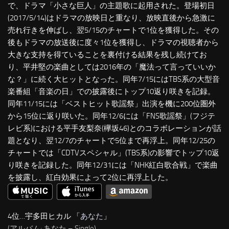
で、ドラマ「小さな巨人」の主題歌に起用された。登場初日
(2017/5/14)はドラマの放映日と重なり、放映直後から急激に
売れ行きを伸ばし、翌5/15のチャートで1位を獲得した。その
後もドラマの放送後に度々1位を獲得し、ドラマの視聴者から
大きな支持を得ていることを裏付ける結果を残し続けてお
り、平井堅の楽曲としては2016年の「魔法って言っていいか
な？」に続く大ヒットとなった。同年7/15にはTBS系の大型音
楽番組「音楽の日」での披露後にトップ10返り咲きを記録。
同年11/15には「ベストヒット歌謡祭」出演を機に200位圏外
から15位に返り咲いた。同年12/6には「FNS歌謡祭」(フジテ
レビ系)における平手友梨奈(欅坂46)とのコラボレーションが話
題となり、翌12/7のチャートで5位まで再浮上。同年12/25の
チャートでは「CDTVスペシャル」(TBS系)の影響でトップ10返
り咲きを記録した。同年12/31には「NHK紅白歌合戦」で楽曲
を披露し、紅白効果によって2位に再浮上した。
4位…宇多田ヒカル 「
あなた
」
(アルバム: あなた – Single)