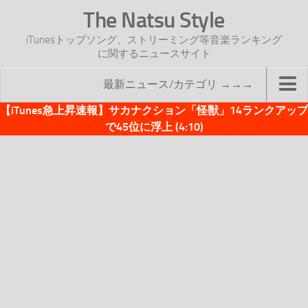
The Natsu Style
iTunesトップソング、ストリーミング等音楽ランキング
に関するニュースサイト
最新ニュース/カテゴリ →→→
【iTunes急上昇速報】サカナクション「怪獣」14ランクアップ
TOP
で45位に浮上 (4:10)
サイトについて
年間ヒット曲ランキング
2016年度特集記事
2017年度特集記事
iTunesトップソング速報
iTunesデイリー
オリジナル週間トップソング
「オリジナルiTunes週間トップソング」紹介資料