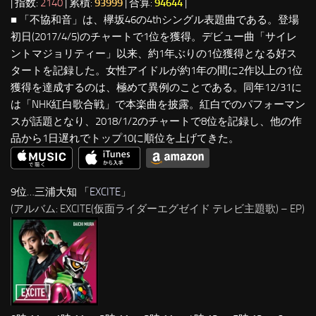
| 指数:
2140
| 累積:
93999
| 合算:
94644
|
■ 「不協和音」は、欅坂46の4thシングル表題曲である。登場
初日(2017/4/5)のチャートで1位を獲得。デビュー曲「サイレ
ントマジョリティー」以来、約1年ぶりの1位獲得となる好ス
タートを記録した。女性アイドルが約1年の間に2作以上の1位
獲得を達成するのは、極めて異例のことである。同年12/31に
は「NHK紅白歌合戦」で本楽曲を披露。紅白でのパフォーマン
スが話題となり、2018/1/2のチャートで8位を記録し、他の作
品から1日遅れでトップ10に順位を上げてきた。
9位…三浦大知 「
EXCITE
」
(アルバム: EXCITE(仮面ライダーエグゼイド テレビ主題歌) – EP)