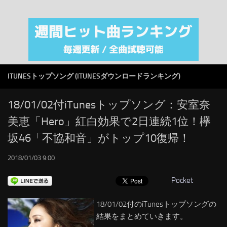
注目カテゴリ
オリジナルiTunes週間トップソング
音楽業界
SMAP
ITUNESトップソング (ITUNESダウンロードランキング)
AKB48
RSS
18/01/02付iTunesトップソング：安室奈
美恵「Hero」紅白効果で2日連続1位！欅
LINKS
坂46「不協和音」がトップ10復帰！
2018/01/03 9:00
Pocket
18/01/02付のiTunesトップソングの
結果をまとめていきます。