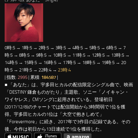
0時:5 → 1時:5 → 2時:5 → 3時:5 → 4時:5 → 5時:5 → 6時:5 → 7
時:5 → 8時:5 → 9時:5 → 10時:5 → 11時:5 → 12時:5 → 13時:5 →
14時:5 → 15時:5 → 16時:5 → 17時:5 → 18時:5 → 19時:5 → 20
時:5 → 21時:5 → 22時:4 →
23時:4
| 指数:
2995
| 累積:
184587
|
■ 「あなた」は、宇多田ヒカルの配信限定シングル曲で、映画
「DESTINY 鎌倉ものがたり」主題歌、ソニー「ノイキャン・
ワイヤレス」CMソングに起用されている。登場初日
(2017/12/8)のチャートでは配信開始から3時間弱で1位を獲
得。宇多田ヒカルの1位は「大空で抱きしめて」
「Forevermore」に続き、2017年で3作目の記録である。その
後、今作は初日から13日連続で1位を獲得した。