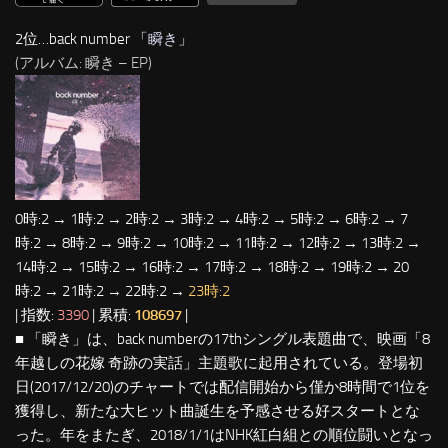
2位…back number 「
瞬き
」
(アルバム: 瞬き – EP)
0時:2 → 1時:2 → 2時:2 → 3時:2 → 4時:2 → 5時:2 → 6時:2 → 7
時:2 → 8時:2 → 9時:2 → 10時:2 → 11時:2 → 12時:2 → 13時:2 →
14時:2 → 15時:2 → 16時:2 → 17時:2 → 18時:2 → 19時:2 → 20
時:2 → 21時:2 → 22時:2 →
23時:2
| 指数:
3390
| 累積:
108697
|
■ 「瞬き」は、back numberの17thシングル表題曲で、映画「8
年越しの花嫁 奇跡の実話」主題歌に起用されている。登場初
日(2017/12/20)のチャートでは配信開始から僅か8時間で1位を
獲得し、新たな大ヒット曲誕生を予感させる好スタートとな
った。年をまたぎ、2018/1/1はNHK紅白組との順位闘いとなっ