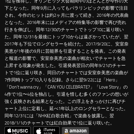
1位を獲得し、オリンピック大会期間中のほとんどが今作の天
下となった。同年9月に入ってもパラリンピックの影響で注目
され、今作のヒットは約2ヶ月に渡って続き、2016年の代表曲
となった。2016年末にはメディアの特集等の影響で再び売れ
行きを伸ばし、同年12/30のチャートでトップ10に返り咲い
た。同年12/31を最後にトップ10からは遠ざかっていたが、翌
2017年も下位でロングセラーを続けた。2017/9/20に、安室奈
美恵が1年後の9月に芸能界を引退することを発表。この発表
と報道の影響で、安室奈美恵の楽曲が相次いでチャートを急
上昇する現象が発生した。引退発表翌日の同年9/21のチャー
トで1位に返り咲き、同日のチャートでは安室奈美恵の楽曲が
7作同時トップ10入りを記録。さらに翌9/22には「Hero」
「Don’t wanna cry」「CAN YOU CELEBRATE?」「Love Story」の
4作で1位〜4位を独占し、引退を惜しむ多くのファンの想いが
強く反映される結果となった。この浮上をきっかけに再びチ
ャート上位に定着し、延べ1年以上のロングセラーとなった。
同年12/31には「NHK紅白歌合戦」で楽曲を披露し、翌
2018/1/1のチャートでは紅白効果で1位に返り咲いた。