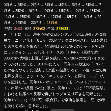
0時:6 → 1時:6 → 2時:6 → 3時:6 → 4時:6 → 5時:6 → 6時:6 → 7
時:6 → 8時:6 → 9時:6 → 10時:6 → 11時:6 → 12時:6 → 13時:6 →
14時:6 → 15時:6 → 16時:6 → 17時:6 → 18時:6 → 19時:6 → 20
時:6 → 21時:6 → 22時:6 →
23時:6
| 指数:
2403
| 累積:
272402
| 合算:
272623
|
■ 「ともに」は、WANIMAの2ndシングル「JUICE UP!!」の収録
曲で、ニベア花王「8ｘ4」のCMソングに起用され、CMを通じ
て大きな注目を集めた。登場初日(2016/8/3)のチャートで2位
にランクインし、2015年リリースの「THANX」(累積で約
3800pt)を大幅に上回る記録を残し、WANIMAの大ブレイクの
きっかけとなった。2017年に入り、同年3/22放送の「FNS う
たの春まつり」に出演して楽曲を披露すると、56位→4位の急
上昇を見せ、ヒット中の「やってみよう」と同時トップ10入
りを記録した。同年11/28のチャートでも「ベストアーティス
ト」出演への反響で4位に浮上。同年12/13には「FNS歌謡祭」
における披露への反響で再びトップ10返り咲きを記録した。
同年12/31には「NHK紅白歌合戦」で楽曲を披露し、紅白効果
を受けて4位に急上昇した。