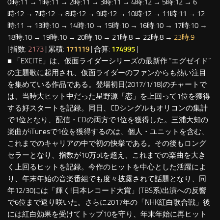
0時:11 → 1時:11 → 2時:11 → 3時:11 → 4時:12 → 5時:12 → 6
時:12 → 7時:12 → 8時:12 → 9時:12 → 10時:12 → 11時:11 → 12
時:11 → 13時:10 → 14時:10 → 15時:10 → 16時:10 → 17時:10 →
18時:10 → 19時:10 → 20時:10 → 21時:8 → 22時:8 →
23時:9
| 指数:
2173
| 累積:
171119
| 合算:
174995
|
■ 「EXCITE」は、仮面ライダーシリーズの最新作 “エグゼイド”
の主題歌に起用され、仮面ライダーのファンからも熱い注目
を集めている作品である。登場初日(2017/1/18)のチャートで
は、当時大ヒット中だった星野源「恋」を上回って1位を獲得
する好スタートを記録。同日、CDシングルもオリコンの集計
で1位となり、配信・CDの両方で1位を獲得した。三浦大知の
楽曲がiTunesで1位を獲得するのは、個人・ユニットを含む、
これまでのキャリアの中で初の快挙である。その後もロング
セラーとなり、指数が10万ptを超え、これまでの楽曲を大き
く上回るヒットを記録。今作のヒットを中心とした活躍によ
り、年末年始の音楽番組でも度々披露されて話題となり、同
年12/30には「輝く!日本レコード大賞」(TBS系)出演への反響
で6位まで返り咲いた。さらに2017年の「NHK紅白歌合戦」後
には紅白効果を受けてトップ10を守り、年末年始に再ヒット