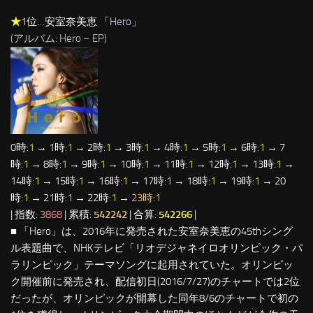
★
1位…安室奈美恵 「
Hero
」
(アルバム: Hero – EP)
0時:
1
→ 1時:
1
→ 2時:
1
→ 3時:
1
→ 4時:
1
→ 5時:
1
→ 6時:
1
→ 7
時:
1
→ 8時:
1
→ 9時:
1
→ 10時:
1
→ 11時:
1
→ 12時:
1
→ 13時:
1
→
14時:
1
→ 15時:
1
→ 16時:
1
→ 17時:
1
→ 18時:
1
→ 19時:
1
→ 20
時:
1
→ 21時:
1
→ 22時:
1
→
23時:
1
| 指数:
3868
| 累積:
542242
| 合算:
542266
|
■ 「Hero」は、2016年に発売された安室奈美恵の45thシング
ル表題曲で、NHKテレビ「リオデジャネイロオリンピック・パ
ラリンピック」テーマソングに起用されていた。オリンピッ
ク開催前に発売され、配信初日(2016/7/27)のチャートでは2位
だったが、オリンピックが開幕した同年8/6のチャートで初の