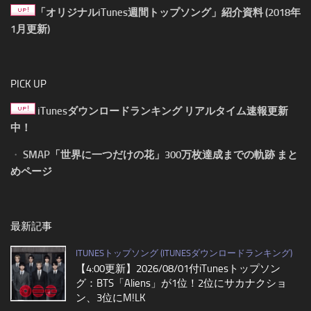
「オリジナルiTunes週間トップソング」紹介資料 (2018年
1月更新)
PICK UP
iTunesダウンロードランキング リアルタイム速報更新
中！
・
SMAP「世界に一つだけの花」300万枚達成までの軌跡 まと
めページ
最新記事
ITUNESトップソング (ITUNESダウンロードランキング)
【4:00更新】2026/08/01付iTunesトップソン
グ：BTS「Aliens」が1位！2位にサカナクショ
ン、3位にM!LK