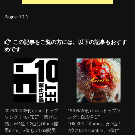
Pages: 1
2
3
この記事をご覧の方には、以下の記事もおすす
めです
2023/02/05付iTunesトップ
19/03/20付iTunesトップソ
ソング：10-FEET「第ゼロ
ング：BUMP OF
感」が1位！2位にOfficial髭
CHICKEN「Aurora」が1位！
男dism、3位もOfficial髭男
2位にback number、3位に