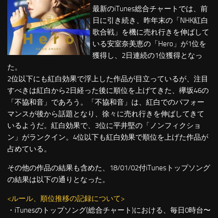
最新のiTunes総合チャートでは、前
日に引き続き、昨年末の「NHK紅白
歌合戦」を機に売れ行きを伸ばして
いる安室奈美恵の「Hero」が1位を
獲得し、2日連続の1位獲得となっ
た。
2位以下にも紅白効果で浮上した作品が目立っているが、注目
すべきは紅白から2日経った後に順位を上げてきた、欅坂46の
「不協和音」であろう。「不協和音」は、紅白でのパフォー
マンスが後から話題となり、徐々に売れ行きを伸ばしてきて
いるようだ。紅白効果で、3位に平井堅の「ノンフィクショ
ン」がランクイン。4位以下も紅白効果で順位を上げた作品が
占めている。
その他の作品の結果も含めた、18/01/02付iTunesトップソング
の結果は以下の通りとなった。
<ルール、順位推移の記録について>
・iTunesのトップソング(総合チャート)における、毎日0時台〜