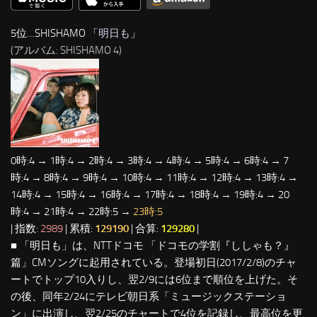
5位…SHISHAMO 「
明日も
」
(アルバム: SHISHAMO 4)
0時:4 → 1時:4 → 2時:4 → 3時:4 → 4時:4 → 5時:4 → 6時:4 → 7
時:4 → 8時:4 → 9時:4 → 10時:4 → 11時:4 → 12時:4 → 13時:4 →
14時:4 → 15時:4 → 16時:4 → 17時:4 → 18時:4 → 19時:4 → 20
時:4 → 21時:4 → 22時:5 →
23時:5
| 指数:
2989
| 累積:
129190
| 合算:
129280
|
■ 「明日も」は、NTTドコモ 「ドコモの学割『ししゃも？』
篇」CMソングに起用されている。登場初日(2017/2/8)のチャ
ートでトップ10入りし、翌2/9には6位まで順位を上げた。そ
の後、同年2/24にテレビ朝日系「ミュージックステーショ
ン」に出演し、翌2/25のチャートで4位を記録し、最高位を更