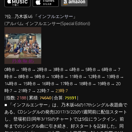
7位…乃木坂46 「
インフルエンサー
」
(アルバム: インフルエンサー(Special Edition))
0時:8 → 1時:8 → 2時:8 → 3時:8 → 4時:8 → 5時:8 → 6時:8 → 7
時:8 → 8時:8 → 9時:8 → 10時:8 → 11時:8 → 12時:8 → 13時:8 →
14時:8 → 15時:8 → 16時:8 → 17時:8 → 18時:8 → 19時:8 → 20
時:7 → 21時:7 → 22時:7 →
23時:7
| 指数:
2188
| 累積:
74640
| 合算:
75591
|
■ 「インフルエンサー」は、乃木坂46の17thシングル表題曲で
ある。CDシングルの発売(2017/3/22)の1週間前に配信スタート
し、登場初日(同年3/15)のチャートでは5位にランクイン。前
年までのシングル曲に引き続き、好スタートを記録した。同