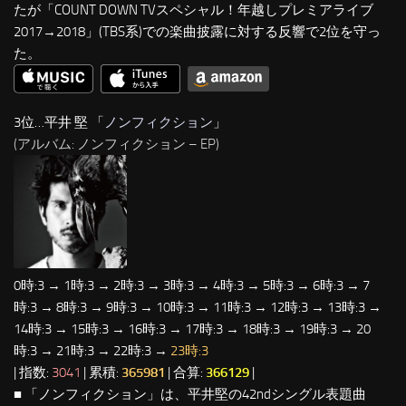
たが「COUNT DOWN TVスペシャル！年越しプレミアライブ
2017→2018」(TBS系)での楽曲披露に対する反響で2位を守っ
た。
3位…平井 堅 「
ノンフィクション
」
(アルバム: ノンフィクション – EP)
0時:3 → 1時:3 → 2時:3 → 3時:3 → 4時:3 → 5時:3 → 6時:3 → 7
時:3 → 8時:3 → 9時:3 → 10時:3 → 11時:3 → 12時:3 → 13時:3 →
14時:3 → 15時:3 → 16時:3 → 17時:3 → 18時:3 → 19時:3 → 20
時:3 → 21時:3 → 22時:3 →
23時:3
| 指数:
3041
| 累積:
365981
| 合算:
366129
|
■ 「ノンフィクション」は、平井堅の42ndシングル表題曲