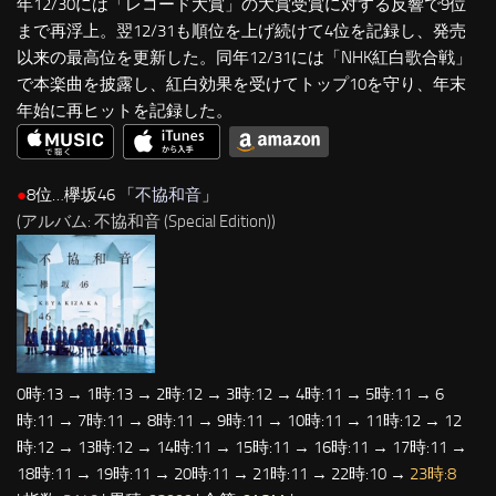
年12/30には「レコード大賞」の大賞受賞に対する反響で9位
まで再浮上。翌12/31も順位を上げ続けて4位を記録し、発売
以来の最高位を更新した。同年12/31には「NHK紅白歌合戦」
で本楽曲を披露し、紅白効果を受けてトップ10を守り、年末
年始に再ヒットを記録した。
●
8位…欅坂46 「
不協和音
」
(アルバム: 不協和音 (Special Edition))
0時:13 → 1時:13 → 2時:12 → 3時:12 → 4時:11 → 5時:11 → 6
時:11 → 7時:11 → 8時:11 → 9時:11 → 10時:11 → 11時:12 → 12
時:12 → 13時:12 → 14時:11 → 15時:11 → 16時:11 → 17時:11 →
18時:11 → 19時:11 → 20時:11 → 21時:11 → 22時:10 →
23時:8