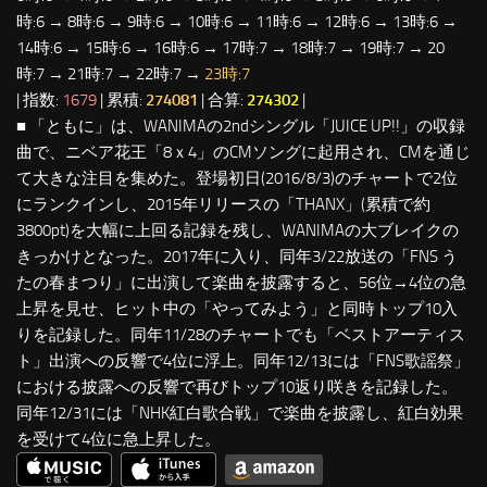
時:6 → 8時:6 → 9時:6 → 10時:6 → 11時:6 → 12時:6 → 13時:6 →
14時:6 → 15時:6 → 16時:6 → 17時:7 → 18時:7 → 19時:7 → 20
時:7 → 21時:7 → 22時:7 →
23時:7
| 指数:
1679
| 累積:
274081
| 合算:
274302
|
■ 「ともに」は、WANIMAの2ndシングル「JUICE UP!!」の収録
曲で、ニベア花王「8ｘ4」のCMソングに起用され、CMを通じ
て大きな注目を集めた。登場初日(2016/8/3)のチャートで2位
にランクインし、2015年リリースの「THANX」(累積で約
3800pt)を大幅に上回る記録を残し、WANIMAの大ブレイクの
きっかけとなった。2017年に入り、同年3/22放送の「FNS う
たの春まつり」に出演して楽曲を披露すると、56位→4位の急
上昇を見せ、ヒット中の「やってみよう」と同時トップ10入
りを記録した。同年11/28のチャートでも「ベストアーティス
ト」出演への反響で4位に浮上。同年12/13には「FNS歌謡祭」
における披露への反響で再びトップ10返り咲きを記録した。
同年12/31には「NHK紅白歌合戦」で楽曲を披露し、紅白効果
を受けて4位に急上昇した。