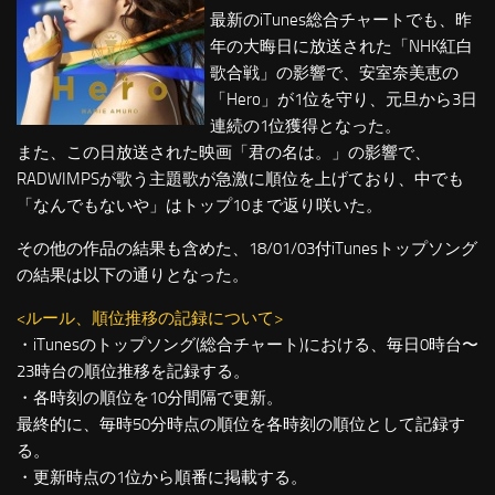
最新のiTunes総合チャートでも、昨
年の大晦日に放送された「NHK紅白
歌合戦」の影響で、安室奈美恵の
「Hero」が1位を守り、元旦から3日
連続の1位獲得となった。
また、この日放送された映画「君の名は。」の影響で、
RADWIMPSが歌う主題歌が急激に順位を上げており、中でも
「なんでもないや」はトップ10まで返り咲いた。
その他の作品の結果も含めた、18/01/03付iTunesトップソング
の結果は以下の通りとなった。
<ルール、順位推移の記録について>
・iTunesのトップソング(総合チャート)における、毎日0時台〜
23時台の順位推移を記録する。
・各時刻の順位を10分間隔で更新。
最終的に、毎時50分時点の順位を各時刻の順位として記録す
る。
・更新時点の1位から順番に掲載する。