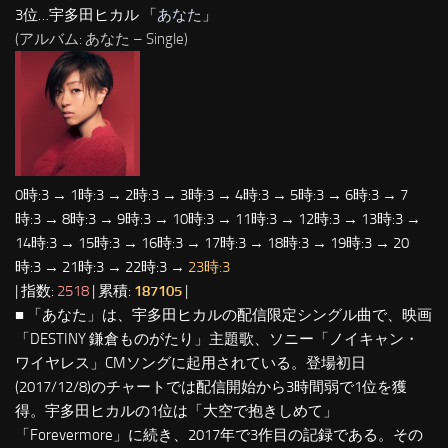
3位…宇多田ヒカル 「
あなた
」
(アルバム: あなた – Single)
0時:3 → 1時:3 → 2時:3 → 3時:3 → 4時:3 → 5時:3 → 6時:3 → 7
時:3 → 8時:3 → 9時:3 → 10時:3 → 11時:3 → 12時:3 → 13時:3 →
14時:3 → 15時:3 → 16時:3 → 17時:3 → 18時:3 → 19時:3 → 20
時:3 → 21時:3 → 22時:3 →
23時:3
| 指数:
2518
| 累積:
187105
|
■ 「あなた」は、宇多田ヒカルの配信限定シングル曲で、映画
「DESTINY 鎌倉ものがたり」主題歌、ソニー「ノイキャン・
ワイヤレス」CMソングに起用されている。登場初日
(2017/12/8)のチャートでは配信開始から3時間弱で1位を獲
得。宇多田ヒカルの1位は「大空で抱きしめて」
「Forevermore」に続き、2017年で3作目の記録である。その