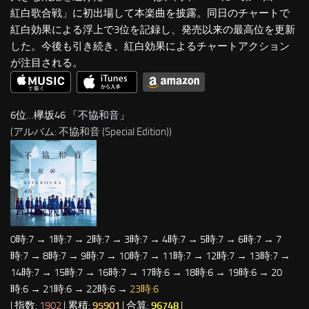
紅白歌合戦」に初出場して本楽曲を披露。同日のチャートで
紅白効果による浮上で3位を記録し、発売以来の最高位を更新
した。今後も引き続き、紅白効果によるチャートアクション
が注目される。
6位…欅坂46 「
不協和音
」
(アルバム: 不協和音 (Special Edition))
0時:7 → 1時:7 → 2時:7 → 3時:7 → 4時:7 → 5時:7 → 6時:7 → 7
時:7 → 8時:7 → 9時:7 → 10時:7 → 11時:7 → 12時:7 → 13時:7 →
14時:7 → 15時:7 → 16時:7 → 17時:6 → 18時:6 → 19時:6 → 20
時:6 → 21時:6 → 22時:6 →
23時:6
| 指数:
1902
| 累積:
95901
| 合算:
96748
|