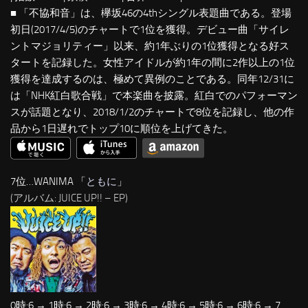
■ 「不協和音」は、欅坂46の4thシングル表題曲である。登場
初日(2017/4/5)のチャートで1位を獲得。デビュー曲「サイレ
ントマジョリティー」以来、約1年ぶりの1位獲得となる好ス
タートを記録した。女性アイドルが約1年の間に2作以上の1位
獲得を達成するのは、極めて異例のことである。同年12/31に
は「NHK紅白歌合戦」で本楽曲を披露。紅白でのパフォーマン
スが話題となり、2018/1/2のチャートで8位を記録し、他の作
品から1日遅れでトップ10に順位を上げてきた。
7位…WANIMA 「
ともに
」
(アルバム: JUICE UP!! – EP)
0時:6 → 1時:6 → 2時:6 → 3時:6 → 4時:6 → 5時:6 → 6時:6 → 7