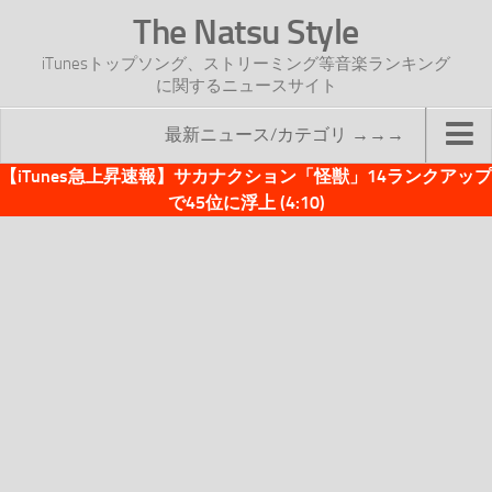
The Natsu Style
iTunesトップソング、ストリーミング等音楽ランキング
に関するニュースサイト
最新ニュース/カテゴリ →→→
【iTunes急上昇速報】サカナクション「怪獣」14ランクアップ
TOP
で45位に浮上 (4:10)
サイトについて
年間ヒット曲ランキング
2016年度特集記事
2017年度特集記事
iTunesトップソング速報
iTunesデイリー
オリジナル週間トップソング
「オリジナルiTunes週間トップソング」紹介資料