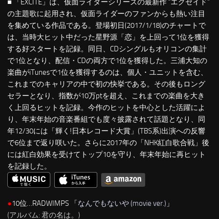
■ 「EXCITE」は、仮面ライダーシリーズの最新作 “エグゼイド”
の主題歌に起用され、仮面ライダーのファンからも熱い注目
を集めている作品である。登場初日(2017/1/18)のチャートで
は、当時大ヒット中だった星野源「恋」を上回って1位を獲得
する好スタートを記録。同日、CDシングルもオリコンの集計
で1位となり、配信・CDの両方で1位を獲得した。三浦大知の
楽曲がiTunesで1位を獲得するのは、個人・ユニットを含む、
これまでのキャリアの中で初の快挙である。その後もロング
セラーとなり、指数が10万ptを超え、これまでの楽曲を大き
く上回るヒットを記録。今作のヒットを中心とした活躍によ
り、年末年始の音楽番組でも度々披露されて話題となり、同
年12/30には「輝く!日本レコード大賞」(TBS系)出演への反響
で6位まで返り咲いた。さらに2017年の「NHK紅白歌合戦」後
には紅白効果を受けてトップ10を守り、年末年始に再ヒット
を記録した。
●
10位…RADWIMPS 「
なんでもないや (movie ver.)
」
(アルバム: 君の名は。)