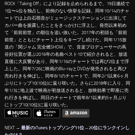
ROCK「Taking Off」により記録を止められるまで、19日連続で
1位〜4位を独占し、前例のない快挙を記録。同年10/14のチャ
ートでは上白石萌音がミュージックステーションに出演して
カバー曲を披露したことをきっかけに浮上し、発売以来初め
て「前前前世」の順位を追い抜いた。2017年の初頭も「前前
前世」とともにチャート上位をキープし続けた。同年1/15放
送の「関ジャム 完全燃SHOW」で、音楽プロデューサーの蔦
谷好位置が選ぶ2016年の名曲ベスト10で紹介されると、放送
直後に大反響があり、同年1/16のチャートでは再び2位まで浮
上した。同年7/26に映画のBlu-rayとDVDが発売されると再び
売れ行きを伸ばし、同年8/1のチャートで、同年2/1以来6ヶ月
ぶりにトップ10(10位)に返り咲いた。さらに2018年に入り、同
年1/3に地上波で映画が初放送されると、放映効果で即座に売
れ行きを伸ばし、同日のチャートで前年8/1以来約5ヶ月ぶり
にトップ10(10位)に返り咲いた。
NEXT →
最新のiTunesトップソング11位→20位にランクインし