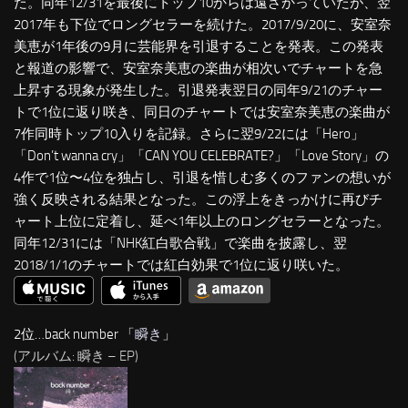
た。同年12/31を最後にトップ10からは遠ざかっていたが、翌
2017年も下位でロングセラーを続けた。2017/9/20に、安室奈
美恵が1年後の9月に芸能界を引退することを発表。この発表
と報道の影響で、安室奈美恵の楽曲が相次いでチャートを急
上昇する現象が発生した。引退発表翌日の同年9/21のチャー
トで1位に返り咲き、同日のチャートでは安室奈美恵の楽曲が
7作同時トップ10入りを記録。さらに翌9/22には「Hero」
「Don’t wanna cry」「CAN YOU CELEBRATE?」「Love Story」の
4作で1位〜4位を独占し、引退を惜しむ多くのファンの想いが
強く反映される結果となった。この浮上をきっかけに再びチ
ャート上位に定着し、延べ1年以上のロングセラーとなった。
同年12/31には「NHK紅白歌合戦」で楽曲を披露し、翌
2018/1/1のチャートでは紅白効果で1位に返り咲いた。
2位…back number 「
瞬き
」
(アルバム: 瞬き – EP)