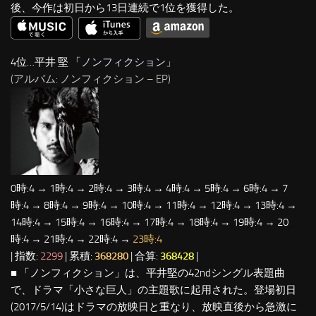
後、今作は初日から13日連続で1位を獲得した。
4位…平井 堅 「
ノンフィクション
」
(アルバム: ノンフィクション – EP)
0時:4 → 1時:4 → 2時:4 → 3時:4 → 4時:4 → 5時:4 → 6時:4 → 7
時:4 → 8時:4 → 9時:4 → 10時:4 → 11時:4 → 12時:4 → 13時:4 →
14時:4 → 15時:4 → 16時:4 → 17時:4 → 18時:4 → 19時:4 → 20
時:4 → 21時:4 → 22時:4 →
23時:4
| 指数:
2299
| 累積:
368280
| 合算:
368428
|
■ 「ノンフィクション」は、平井堅の42ndシングル表題曲
で、ドラマ「小さな巨人」の主題歌に起用された。登場初日
(2017/5/14)はドラマの放映日と重なり、放映直後から急激に