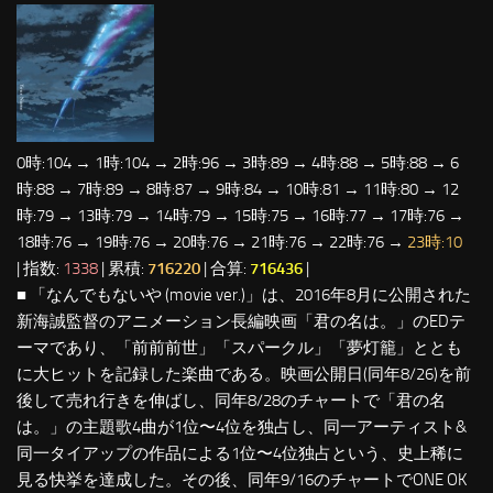
0時:104 → 1時:104 → 2時:96 → 3時:89 → 4時:88 → 5時:88 → 6
時:88 → 7時:89 → 8時:87 → 9時:84 → 10時:81 → 11時:80 → 12
時:79 → 13時:79 → 14時:79 → 15時:75 → 16時:77 → 17時:76 →
18時:76 → 19時:76 → 20時:76 → 21時:76 → 22時:76 →
23時:10
| 指数:
1338
| 累積:
716220
| 合算:
716436
|
■ 「なんでもないや (movie ver.)」は、2016年8月に公開された
新海誠監督のアニメーション長編映画「君の名は。」のEDテ
ーマであり、「前前前世」「スパークル」「夢灯籠」ととも
に大ヒットを記録した楽曲である。映画公開日(同年8/26)を前
後して売れ行きを伸ばし、同年8/28のチャートで「君の名
は。」の主題歌4曲が1位〜4位を独占し、同一アーティスト&
同一タイアップの作品による1位〜4位独占という、史上稀に
見る快挙を達成した。その後、同年9/16のチャートでONE OK