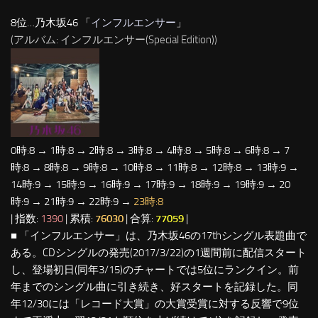
8位…乃木坂46 「
インフルエンサー
」
(アルバム: インフルエンサー(Special Edition))
0時:8 → 1時:8 → 2時:8 → 3時:8 → 4時:8 → 5時:8 → 6時:8 → 7
時:8 → 8時:8 → 9時:8 → 10時:8 → 11時:8 → 12時:8 → 13時:9 →
14時:9 → 15時:9 → 16時:9 → 17時:9 → 18時:9 → 19時:9 → 20
時:9 → 21時:9 → 22時:9 →
23時:8
| 指数:
1390
| 累積:
76030
| 合算:
77059
|
■ 「インフルエンサー」は、乃木坂46の17thシングル表題曲で
ある。CDシングルの発売(2017/3/22)の1週間前に配信スタート
し、登場初日(同年3/15)のチャートでは5位にランクイン。前
年までのシングル曲に引き続き、好スタートを記録した。同
年12/30には「レコード大賞」の大賞受賞に対する反響で9位