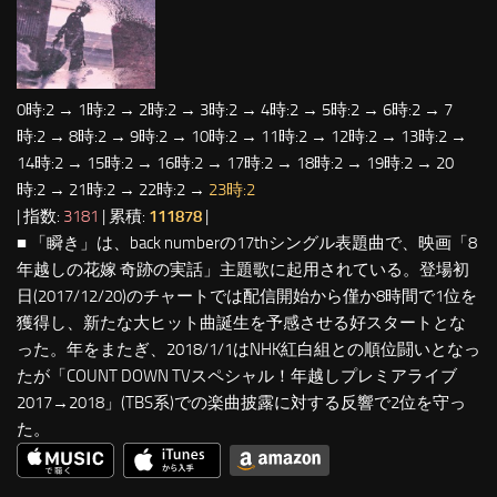
0時:2 → 1時:2 → 2時:2 → 3時:2 → 4時:2 → 5時:2 → 6時:2 → 7
時:2 → 8時:2 → 9時:2 → 10時:2 → 11時:2 → 12時:2 → 13時:2 →
14時:2 → 15時:2 → 16時:2 → 17時:2 → 18時:2 → 19時:2 → 20
時:2 → 21時:2 → 22時:2 →
23時:2
| 指数:
3181
| 累積:
111878
|
■ 「瞬き」は、back numberの17thシングル表題曲で、映画「8
年越しの花嫁 奇跡の実話」主題歌に起用されている。登場初
日(2017/12/20)のチャートでは配信開始から僅か8時間で1位を
獲得し、新たな大ヒット曲誕生を予感させる好スタートとな
った。年をまたぎ、2018/1/1はNHK紅白組との順位闘いとなっ
たが「COUNT DOWN TVスペシャル！年越しプレミアライブ
2017→2018」(TBS系)での楽曲披露に対する反響で2位を守っ
た。