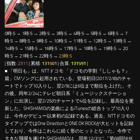
0時:5 → 1時:5 → 2時:5 → 3時:5 → 4時:5 → 5時:5 → 6時:5 → 7
時:5 → 8時:5 → 9時:5 → 10時:5 → 11時:5 → 12時:5 → 13時:5 →
14時:5 → 15時:5 → 16時:5 → 17時:5 → 18時:5 → 19時:5 → 20
時:5 → 21時:5 → 22時:5 →
23時:5
| 指数:
2311
| 累積:
131501
| 合算:
131591
|
■ 「明日も」は、NTTドコモ 「ドコモの学割『ししゃも？』
篇」CMソングに起用されている。登場初日(2017/2/8)のチャ
ートでトップ10入りし、翌2/9には6位まで順位を上げた。そ
の後、同年2/24にテレビ朝日系「ミュージックステーショ
ン」に出演し、翌2/25のチャートで4位を記録し、最高位を更
新した。SHISHAMOの楽曲によるiTunesの総合トップ10入り
は、今作がデビュー以来初の記録である。過去、NTTドコモの
タイアップではOne DirectionとONE OK ROCKが大ヒットを記録
しており、今作はこれらに続く形のヒットとなった。今作で
大きな飛躍を遂げたSHISHAMOは、同年12/31に「第68回NHK