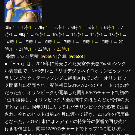
0時:
1
→ 1時:
1
→ 2時:
1
→ 3時:
1
→ 4時:
1
→ 5時:
1
→ 6時:
1
→ 7
時:
1
→ 8時:
1
→ 9時:
1
→ 10時:
1
→ 11時:
1
→ 12時:
1
→ 13時:
1
→
14時:
1
→ 15時:
1
→ 16時:
1
→ 17時:
1
→ 18時:
1
→ 19時:
1
→ 20
時:
1
→ 21時:
1
→ 22時:
1
→
23時:
1
| 指数:
3422
| 累積:
545664
| 合算:
545688
|
■ 「Hero」は、2016年に発売された安室奈美恵の45thシング
ル表題曲で、NHKテレビ「リオデジャネイロオリンピック・パ
ラリンピック」テーマソングに起用されていた。オリンピッ
ク開催前に発売され、配信初日(2016/7/27)のチャートでは2位
だったが、オリンピックが開幕した同年8/6のチャートで初の
1位を獲得し、オリンピック大会期間中のほとんどが今作の天
下となった。同年9月に入ってもパラリンピックの影響で注目
され、今作のヒットは約2ヶ月に渡って続き、2016年の代表曲
となった。2016年末にはメディアの特集等の影響で再び売れ
行きを伸ばし、同年12/30のチャートでトップ10に返り咲い