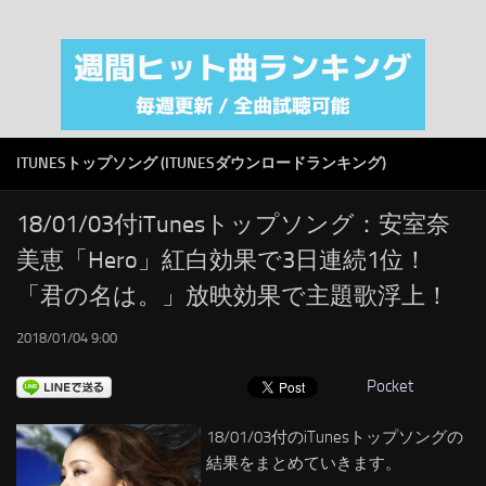
注目カテゴリ
オリジナルiTunes週間トップソング
音楽業界
SMAP
ITUNESトップソング (ITUNESダウンロードランキング)
AKB48
RSS
18/01/03付iTunesトップソング：安室奈
美恵「Hero」紅白効果で3日連続1位！
LINKS
「君の名は。」放映効果で主題歌浮上！
2018/01/04 9:00
Pocket
18/01/03付のiTunesトップソングの
結果をまとめていきます。