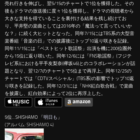
売れ行きを伸ばし、翌5/15のチャートで1位を獲得した。その
後もドラマの放送後に度々1位を獲得し、ドラマの視聴者から
大きな支持を得ていることを裏付ける結果を残し続けてお
り、平井堅の楽曲としては2016年の「魔法って言っていいか
な？」に続く大ヒットとなった。同年7/15にはTBS系の大型音
楽番組「音楽の日」での披露後にトップ10返り咲きを記録。
同年11/15には「ベストヒット歌謡祭」出演を機に200位圏外
から15位に返り咲いた。同年12/6には「FNS歌謡祭」(フジテ
レビ系)における平手友梨奈(欅坂46)とのコラボレーションが話
題となり、翌12/7のチャートで5位まで再浮上。同年12/25の
チャートでは「CDTVスペシャル」(TBS系)の影響でトップ10返
り咲きを記録した。同年12/31には「NHK紅白歌合戦」で楽曲
を披露し、紅白効果によって2位に再浮上した。
5位…SHISHAMO 「
明日も
」
(アルバム: SHISHAMO 4)