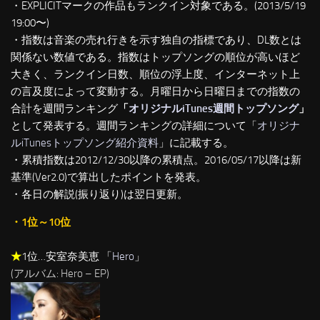
・EXPLICITマークの作品もランクイン対象である。(2013/5/19
19:00〜)
・指数は音楽の売れ行きを示す独自の指標であり、DL数とは
関係ない数値である。指数はトップソングの順位が高いほど
大きく、ランクイン日数、順位の浮上度、インターネット上
の言及度によって変動する。月曜日から日曜日までの指数の
合計を週間ランキング
「
オリジナルiTunes週間トップソング
」
として発表する。週間ランキングの詳細について「
オリジナ
ルiTunesトップソング紹介資料
」に記載する。
・累積指数は2012/12/30以降の累積点。2016/05/17以降は新
基準(Ver2.0)で算出したポイントを発表。
・各日の解説(振り返り)は翌日更新。
・1位～10位
★
1位…安室奈美恵 「
Hero
」
(アルバム: Hero – EP)