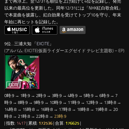
まで再浮上。翌12/31も順位を上げ続けて4位を記録し、発売
以来の最高位を更新した。同年12/31には「NHK紅白歌合戦」
で本楽曲を披露し、紅白効果を受けてトップ10を守り、年末
年始に再ヒットを記録した。
9位…三浦大知 「
EXCITE
」
(アルバム: EXCITE(仮面ライダーエグゼイド テレビ主題歌) – EP)
0時:9 → 1時:9 → 2時:9 → 3時:9 → 4時:9 → 5時:9 → 6時:9 → 7
時:9 → 8時:9 → 9時:9 → 10時:9 → 11時:9 → 12時:9 → 13時:8 →
14時:8 → 15時:8 → 16時:8 → 17時:8 → 18時:8 → 19時:8 → 20
時:8 → 21時:8 → 22時:8 →
23時:9
| 指数:
1417
| 累積:
172536
| 合算:
176625
|