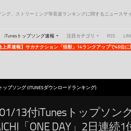
ップソング、ストリーミング等音楽ランキングに関するニュースサ
iTunesトップソング速報
注目カテゴリ
RSS
LIN
es急上昇速報】サカナクション「怪獣」14ランクアップで45位に浮上 
ESトップソング (ITUNESダウンロードランキング)
/01/13付iTunesトップソング
AICHI「ONE DAY」2日連続