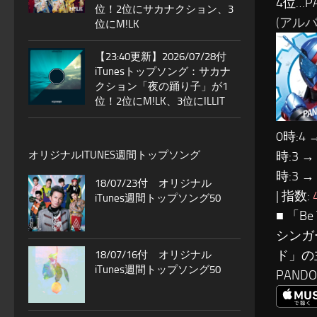
4位…PAN
位！2位にサカナクション、3
(アルバム:
位にM!LK
【23:40更新】2026/07/28付
iTunesトップソング：サカナ
クション「夜の踊り子」が1
位！2位にM!LK、3位にILLIT
0時:4 
時:3 →
オリジナルITUNES週間トップソング
時:3 →
18/07/23付 オリジナル
| 指数:
iTunes週間トップソング50
■ 「B
シンガ
ド」の
18/07/16付 オリジナル
iTunes週間トップソング50
PAN