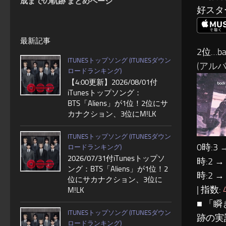
成までの軌跡 まとめページ
好スタ
最新記事
2位…ba
ITUNESトップソング (ITUNESダウン
(アルバム
ロードランキング)
【4:00更新】2026/08/01付
iTunesトップソング：
BTS「Aliens」が1位！2位にサ
カナクション、3位にM!LK
ITUNESトップソング (ITUNESダウン
0時:3 
ロードランキング)
2026/07/31付iTunesトップソ
時:2 →
ング：BTS「Aliens」が1位！2
時:2 →
位にサカナクション、3位に
| 指数:
M!LK
■ 「瞬
ITUNESトップソング (ITUNESダウン
跡の実
ロードランキング)