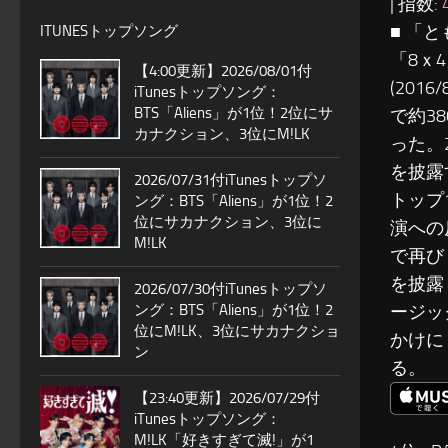
| 指数:
■ 「と
ITUNESトップソング
「8ｘ
【4:00更新】2026/08/01付
(201
iTunesトップソング：
BTS「Aliens」が1位！2位にサ
で約3
カナクション、3位にM!LK
った。
を披露
2026/07/31付iTunesトップソ
トップ
ング：BTS「Aliens」が1位！2
位にサカナクション、3位に
演への
M!LK
で再び
を披露
2026/07/30付iTunesトップソ
ング：BTS「Aliens」が1位！2
ージッ
位にM!LK、3位にサカナクショ
かけに
ン
る。
【23:40更新】2026/07/29付
iTunesトップソング：
M!LK「好きすぎて滅!」が1