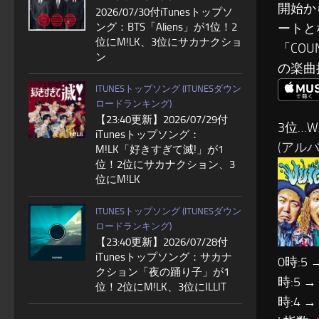
開始か
2026/07/30付iTunesトップソ
ング：BTS「Aliens」が1位！2
ートと
位にM!LK、3位にサカナクショ
「COU
ン
の楽曲
ITUNESトップソング (ITUNESダウン
ロードランキング)
【23:40更新】2026/07/29付
3位…W
iTunesトップソング：
(アルバム:
M!LK「好きすぎて滅!」が1
位！2位にサカナクション、3
位にM!LK
ITUNESトップソング (ITUNESダウン
ロードランキング)
【23:40更新】2026/07/28付
iTunesトップソング：サカナ
0時:5 
クション「夜の踊り子」が1
時:5 →
位！2位にM!LK、3位にILLIT
時:4 →