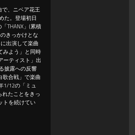
収録曲で、ニベア花王
集めた。登場初日
「THANX」(累積
イクのきっかけとな
り」に出演して楽曲
てみよう」と同時
トアーティスト」出
ける披露への反響
紅白歌合戦」で楽曲
1/12の「ミュ
られたことをきっ
ットを続けてい