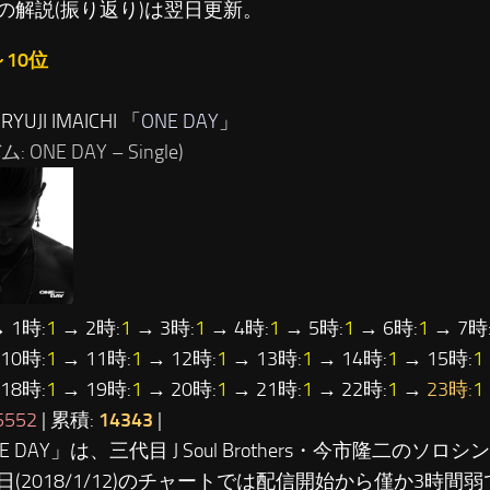
の解説(振り返り)は翌日更新。
～10位
YUJI IMAICHI 「
ONE DAY
」
 ONE DAY – Single)
 1時:
1
→ 2時:
1
→ 3時:
1
→ 4時:
1
→ 5時:
1
→ 6時:
1
→ 7時
10時:
1
→ 11時:
1
→ 12時:
1
→ 13時:
1
→ 14時:
1
→ 15時:
1
18時:
1
→ 19時:
1
→ 20時:
1
→ 21時:
1
→ 22時:
1
→
23時:
1
5552
| 累積:
14343
|
NE DAY」は、三代目 J Soul Brothers・今市隆二のソ
日(2018/1/12)のチャートでは配信開始から僅か3時間