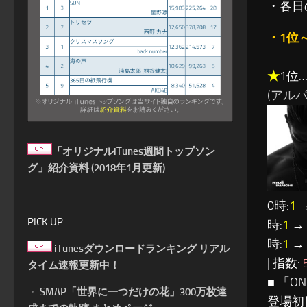
・各日
・1位
★
1位…R
(アルバム:
「オリジナルiTunes週間トップソン
グ」紹介資料 (2018年1月更新)
0時:
1
→
PICK UP
時:
1
→ 
時:
1
→ 
iTunesダウンロードランキング リアル
| 指数:
タイム速報更新中！
■ 「O
・
SMAP「世界に一つだけの花」300万枚達
登場初