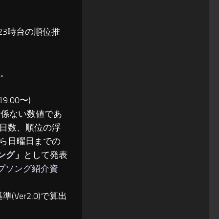
〜23時台の順位推
る。
:00〜)
関係ない数値であ
日数、順位の浮
ら日曜日までの
ソング
」
として発表
ップソング紹介資
(Ver2.0)で算出