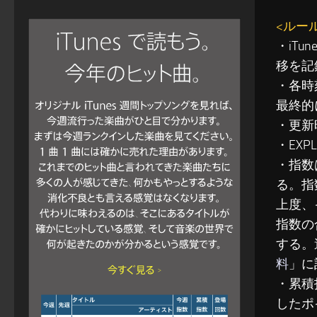
<ルー
・iT
移を記
・各時
最終的
・更新
・EXP
・指数
る。指
上度、
指数の
する。
料
」に
・累積指
したポ