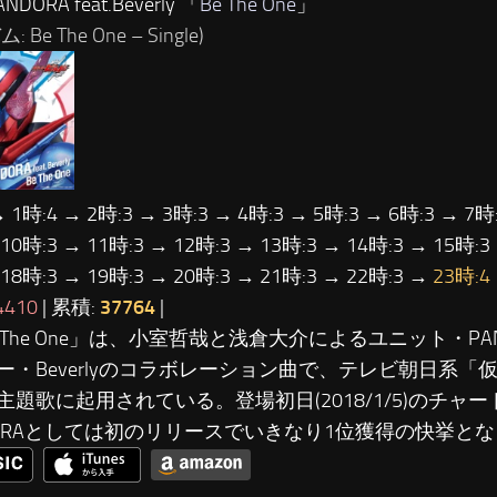
DORA feat.Beverly 「
Be The One
」
 Be The One – Single)
→ 1時:4 → 2時:3 → 3時:3 → 4時:3 → 5時:3 → 6時:3 → 7時:
 10時:3 → 11時:3 → 12時:3 → 13時:3 → 14時:3 → 15時:3
 18時:3 → 19時:3 → 20時:3 → 21時:3 → 22時:3 →
23時:4
4410
| 累積:
37764
|
e The One」は、小室哲哉と浅倉大介によるユニット・PA
ー・Beverlyのコラボレーション曲で、テレビ朝日系「
主題歌に起用されている。登場初日(2018/1/5)のチャ
DORAとしては初のリリースでいきなり1位獲得の快挙と