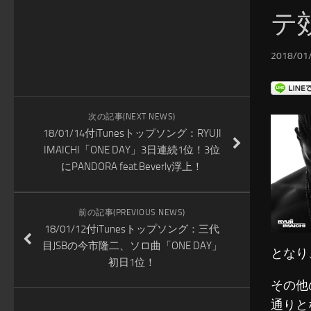
テ
2018/01/
次の記事(NEXT NEWS)
18/01/14付iTunesトップソング：RYUJI
IMAICHI「ONE DAY」3日連続1位！3位
にPANDORA feat.Beverly浮上！
前の記事(PREVIOUS NEWS)
18/01/12付iTunesトップソング：三代
目JSBの今市隆二、ソロ曲「ONE DAY」
となり
初日1位！
その他
通りと