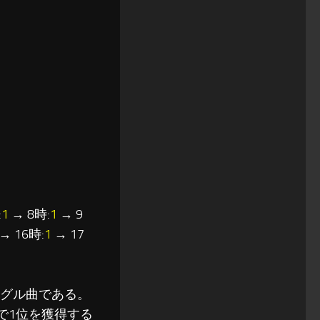
:
1
→ 8時:
1
→ 9
→ 16時:
1
→ 17
ロシングル曲である。
弱で1位を獲得する