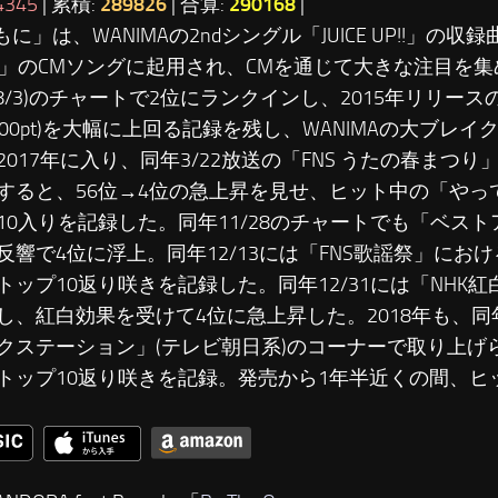
4345
| 累積:
289826
| 合算:
290168
|
もに」は、WANIMAの2ndシングル「JUICE UP!!」の
4」のCMソングに起用され、CMを通じて大きな注目を
6/8/3)のチャートで2位にランクインし、2015年リリースの
800pt)を大幅に上回る記録を残し、WANIMAの大ブレ
2017年に入り、同年3/22放送の「FNS うたの春まつ
すると、56位→4位の急上昇を見せ、ヒット中の「やっ
10入りを記録した。同年11/28のチャートでも「ベス
反響で4位に浮上。同年12/13には「FNS歌謡祭」にお
トップ10返り咲きを記録した。同年12/31には「NHK
し、紅白効果を受けて4位に急上昇した。2018年も、同年
クステーション」(テレビ朝日系)のコーナーで取り上げ
トップ10返り咲きを記録。発売から1年半近くの間、ヒ