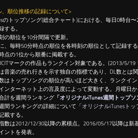
ル、順位推移の記録について>
unesのトップソング(総合チャート)における、毎日0時台
録する。
刻の順位を10分間隔で更新。
に、毎時50分時点の順位を各時刻の順位として記録す
時点の1位から順番に掲載する。
LICITマークの作品もランクイン対象である。(2013/5/19 19
は音楽の売れ行きを示す独自の指標であり、DL数とは
数はトップソングの順位が高いほど大きく、ランクイン
インターネット上の言及度によって変動する。月曜日か
合計を週間ランキング
「
オリジナルiTunes週間トップ
週間ランキングの詳細について「
オリジナルiTunesト
記載する。
数は2012/12/30以降の累積点。2016/05/17以降は新基準
イントを発表。