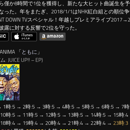
ら僅か8時間で1位を獲得し、新たな大ヒット曲誕生を
なった。年をまたぎ、2018/1/1はNHK紅白組との順位
NT DOWN TVスペシャル！年越しプレミアライブ2017→20
披露に対する反響で2位を守った。
ANIMA 「
ともに
」
 JUICE UP!! – EP)
→ 1時:5 → 2時:5 → 3時:5 → 4時:5 → 5時:5 → 6時:5 → 7時:
 10時:5 → 11時:5 → 12時:5 → 13時:5 → 14時:5 → 15時:4
 18時:4 → 19時:4 → 20時:4 → 21時:4 → 22時:4 →
23時:3