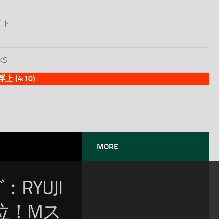
イト
KS
(4:10)
MORE
：RYUJI
1位！Mス