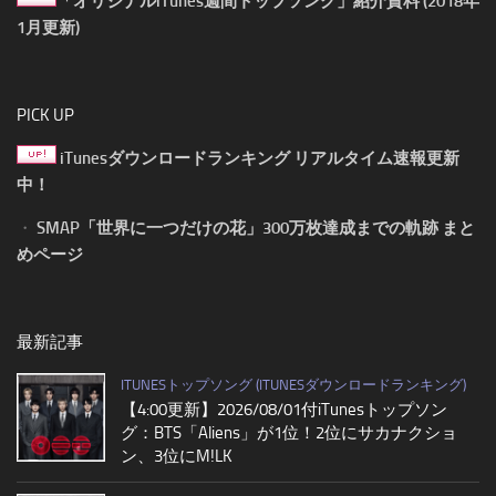
「オリジナルiTunes週間トップソング」紹介資料 (2018年
1月更新)
PICK UP
iTunesダウンロードランキング リアルタイム速報更新
中！
・
SMAP「世界に一つだけの花」300万枚達成までの軌跡 まと
めページ
最新記事
ITUNESトップソング (ITUNESダウンロードランキング)
【4:00更新】2026/08/01付iTunesトップソン
グ：BTS「Aliens」が1位！2位にサカナクショ
ン、3位にM!LK