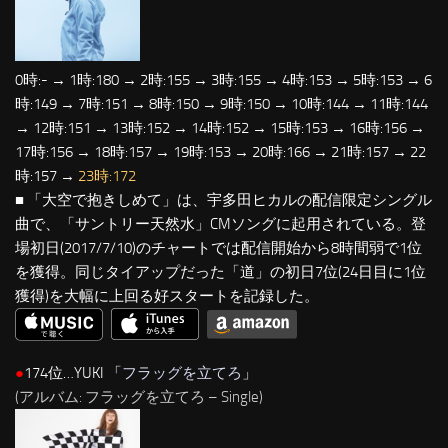
0時:- → 1時:180 → 2時:155 → 3時:155 → 4時:153 → 5時:153 → 6
時:149 → 7時:151 → 8時:150 → 9時:150 → 10時:144 → 11時:144
→ 12時:151 → 13時:152 → 14時:152 → 15時:153 → 16時:156 →
17時:156 → 18時:157 → 19時:153 → 20時:166 → 21時:157 → 22
時:157 →
23時:172
■ 「大空で抱きしめて」は、宇多田ヒカルの配信限定シングル
曲で、「サントリー天然水」CMソングに起用されている。登
場初日(2017/7/10)のチャートでは配信開始から8時間弱で1位
を獲得。同じタイアップだった「道」の初日7位(24日目に1位
獲得)を大幅に上回る好スタートを記録した。
●
174位…YUKI 「
フラッグを立てろ
」
(アルバム: フラッグを立てろ – Single)