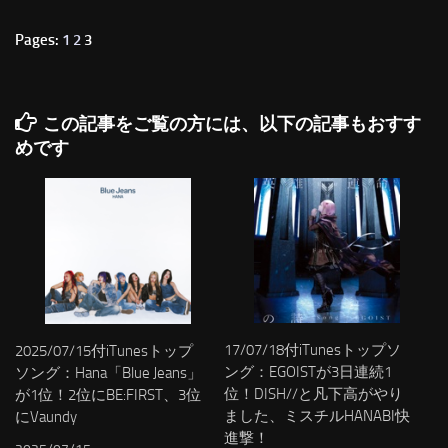
Pages:
1
2
3
この記事をご覧の方には、以下の記事もおすす
めです
17/07/18付iTunesトップソ
2025/07/15付iTunesトップ
ング：EGOISTが3日連続1
ソング：Hana「Blue Jeans」
位！DISH//と凡下高がやり
が1位！2位にBE:FIRST、3位
ました、ミスチルHANABI快
にVaundy
進撃！