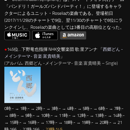
「バンドリ！ガールズバンドパーティ！」に登場するキャラ
クターによるユニット・Roseliaの楽曲である。登場初日
(2017/11/29)のチャートで9位、翌11/30のチャートで8位にラ
ンクインし、Roseliaの楽曲としては3番目の高順位となった。
●
145位…下野竜也指揮 NHK交響楽団 歌:里アンナ 「
西郷どん -
メインテーマ- 音楽:富貴晴美
」
(アルバム: 西郷どん -メインテーマ- 音楽:富貴晴美 – Single)
0時:- → 1時:- → 2時:- → 3時:- → 4時:- → 5時:- → 6時:- → 7時:-
→ 8時:- → 9時:- → 10時:- → 11時:- → 12時:- → 13時:- → 14時:-
→ 15時:- → 16時:- → 17時:- → 18時:- → 19時:- → 20時:- → 21
時:166 → 22時:166 →
23時:145