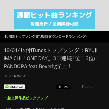
注目カテゴリ
オリジナルiTunes週間トップソング
音楽業界
SMAP
ITUNESトップソング (ITUNESダウンロードランキング)
AKB48
RSS
18/01/14付iTunesトップソング：RYUJI
IMAICHI「ONE DAY」3日連続1位！3位に
LINKS
PANDORA feat.Beverly浮上！
2018/01/15 8:00
Pocket
・急上昇作品ピックアップ