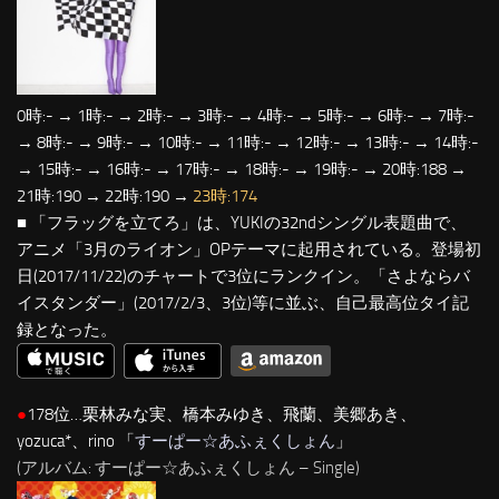
0時:- → 1時:- → 2時:- → 3時:- → 4時:- → 5時:- → 6時:- → 7時:-
→ 8時:- → 9時:- → 10時:- → 11時:- → 12時:- → 13時:- → 14時:-
→ 15時:- → 16時:- → 17時:- → 18時:- → 19時:- → 20時:188 →
21時:190 → 22時:190 →
23時:174
■ 「フラッグを立てろ」は、YUKIの32ndシングル表題曲で、
アニメ「3月のライオン」OPテーマに起用されている。登場初
日(2017/11/22)のチャートで3位にランクイン。「さよならバ
イスタンダー」(2017/2/3、3位)等に並ぶ、自己最高位タイ記
録となった。
●
178位…栗林みな実、橋本みゆき、飛蘭、美郷あき、
yozuca*、rino 「
すーぱー☆あふぇくしょん
」
(アルバム: すーぱー☆あふぇくしょん – Single)