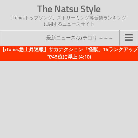
The Natsu Style
iTunesトップソング、ストリーミング等音楽ランキング
に関するニュースサイト
最新ニュース/カテゴリ →→→
【iTunes急上昇速報】サカナクション「怪獣」14ランクアップ
TOP
で45位に浮上 (4:10)
サイトについて
年間ヒット曲ランキング
2016年度特集記事
2017年度特集記事
iTunesトップソング速報
iTunesデイリー
オリジナル週間トップソング
「オリジナルiTunes週間トップソング」紹介資料