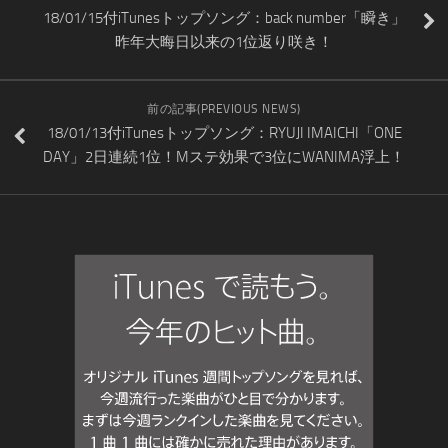
18/01/15付iTunesトップソング：back number「瞬き」
昨年大晦日以来の1位返り咲き！
前の記事(PREVIOUS NEWS)
18/01/13付iTunesトップソング：RYUJI IMAICHI「ONE
DAY」2日連続1位！Mステ効果で3位にWANIMA浮上！