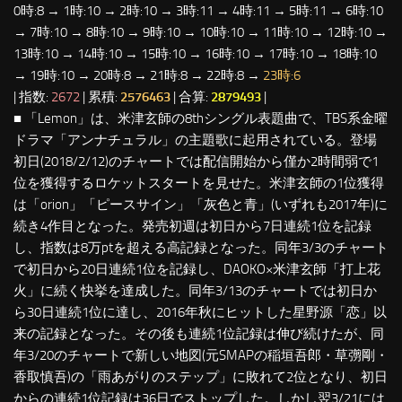
0時:8 → 1時:10 → 2時:10 → 3時:11 → 4時:11 → 5時:11 → 6時:10
→ 7時:10 → 8時:10 → 9時:10 → 10時:10 → 11時:10 → 12時:10 →
13時:10 → 14時:10 → 15時:10 → 16時:10 → 17時:10 → 18時:10
→ 19時:10 → 20時:8 → 21時:8 → 22時:8 →
23時:6
| 指数:
2672
| 累積:
2576463
| 合算:
2879493
|
■ 「Lemon」は、米津玄師の8thシングル表題曲で、TBS系金曜
ドラマ「アンナチュラル」の主題歌に起用されている。登場
初日(2018/2/12)のチャートでは配信開始から僅か2時間弱で1
位を獲得するロケットスタートを見せた。米津玄師の1位獲得
は「orion」「ピースサイン」「灰色と青」(いずれも2017年)に
続き4作目となった。発売初週は初日から7日連続1位を記録
し、指数は8万ptを超える高記録となった。同年3/3のチャート
で初日から20日連続1位を記録し、DAOKO×米津玄師「打上花
火」に続く快挙を達成した。同年3/13のチャートでは初日か
ら30日連続1位に達し、2016年秋にヒットした星野源「恋」以
来の記録となった。その後も連続1位記録は伸び続けたが、同
年3/20のチャートで新しい地図(元SMAPの稲垣吾郎・草彅剛・
香取慎吾)の「雨あがりのステップ」に敗れて2位となり、初日
からの連続1位記録は36日でストップした。しかし翌3/21には