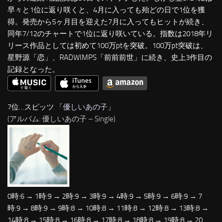
早々と1位に返り咲くと、4月に入っても殆どの日で1位を獲
得。発売から5ヶ月目を迎えた7月に入ってもヒットが続き、
同年7/12のチャートで1位に返り咲いている。指数は2018年リ
リース作品としては初めて100万ptを突破。100万pt突破は、
星野源「恋」、RADWIMPS「前前前世」に続き、史上3作目の
記録となった。
7位…スピッツ 「
優しいあの子
」
(アルバム: 優しいあの子 – Single)
0時:6 → 1時:9 → 2時:9 → 3時:9 → 4時:9 → 5時:9 → 6時:9 → 7
時:9 → 8時:9 → 9時:8 → 10時:8 → 11時:8 → 12時:8 → 13時:8 →
14時:8 → 15時:8 → 16時:8 → 17時:8 → 18時:8 → 19時:8 → 20