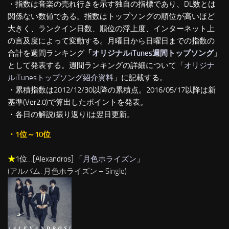
・指数は音楽の売れ行きを示す独自の指標であり、DL数とは
関係ない数値である。指数はトップソングの順位が高いほど
大きく、ランクイン日数、順位の浮上度、インターネット上
の言及度によって変動する。月曜日から日曜日までの指数の
合計を週間ランキング
「
オリジナルiTunes週間トップソング
」
として発表する。週間ランキングの詳細について「
オリジナ
ルiTunesトップソング紹介資料
」に記載する。
・累積指数は2012/12/30以降の累積点。2016/05/17以降は新
基準(Ver2.0)で算出したポイントを発表。
・各日の解説(振り返り)は翌日更新。
・1位～10位
★
1位…[Alexandros] 「
月色ホライズン
」
(アルバム: 月色ホライズン – Single)