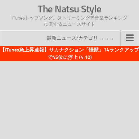
The Natsu Style
iTunesトップソング、ストリーミング等音楽ランキング
に関するニュースサイト
最新ニュース/カテゴリ →→→
【iTunes急上昇速報】サカナクション「怪獣」14ランクアップ
TOP
で45位に浮上 (4:10)
サイトについて
年間ヒット曲ランキング
2016年度特集記事
2017年度特集記事
iTunesトップソング速報
iTunesデイリー
オリジナル週間トップソング
「オリジナルiTunes週間トップソング」紹介資料