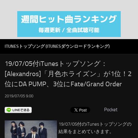
注目カテゴリ
オリジナルiTunes週間トップソング
音楽業界
SMAP
ITUNESトップソング (ITUNESダウンロードランキング)
AKB48
RSS
19/07/05付iTunesトップソング：
[Alexandros]「月色ホライズン」が1位！2
LINKS
位にDA PUMP、3位にFate/Grand Order
2019/07/05 9:00
Pocket
19/07/05付のiTunesトップソングの
結果をまとめていきます。