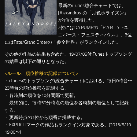
最新のiTunes総合チャートでは、
[Alexandros]の「月色ホライズン」
が1位を獲得した。
2位にはDA PUMPの「P.A.R.T.Y. ~ユ
ニバース・フェスティバル~」、3位
にはFate/Grand Orderの「参全世界」がランクインした。
その他の作品の結果も含めた、19/07/05付iTunesトップソング
の結果は以下の通りとなった。
<ルール、順位推移の記録について>
・iTunesのトップソング(総合チャート)における、毎日0時台〜
23時台の順位推移を記録する。
・各時刻の順位を10分間隔で更新。
最終的に、毎時50分時点の順位を各時刻の順位として記録
する。
・更新時点の1位から順番に掲載する。
・EXPLICITマークの作品もランクイン対象である。(2013/5/19
19:00〜)