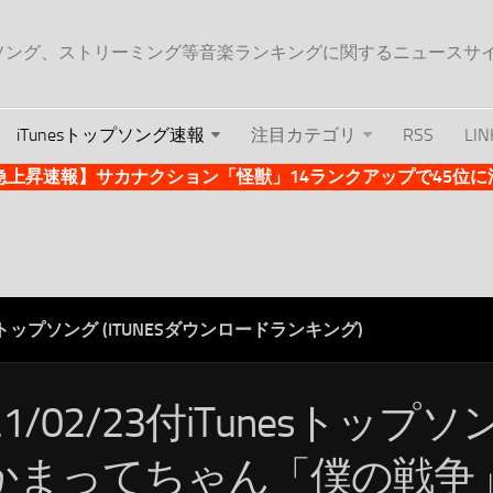
ップソング、ストリーミング等音楽ランキングに関するニュースサ
iTunesトップソング速報
注目カテゴリ
RSS
LIN
es急上昇速報】サカナクション「怪獣」14ランクアップで45位に浮上 
ESトップソング (ITUNESダウンロードランキング)
21/02/23付iTunesトップ
かまってちゃん「僕の戦争