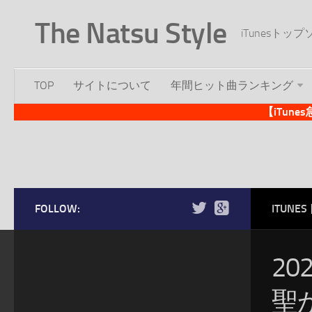
The Natsu Style
iTunesト
TOP
サイトについて
年間ヒット曲ランキング
【iTun
FOLLOW:
ITUN
20
聖