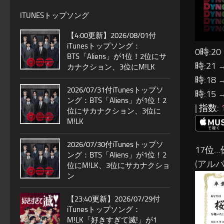
ITUNESトップソング
【4:00更新】2026/08/01付
iTunesトップソング：
0時:20
BTS「Aliens」が1位！2位にサ
時:21 
カナクション、3位にM!LK
時:18 
2026/07/31付iTunesトップソ
時:15 
ング：BTS「Aliens」が1位！2
| 指数:
位にサカナクション、3位に
M!LK
2026/07/30付iTunesトップソ
17位…
ング：BTS「Aliens」が1位！2
(アルバム
位にM!LK、3位にサカナクショ
ン
【23:40更新】2026/07/29付
iTunesトップソング：
M!LK「好きすぎて滅!」が1