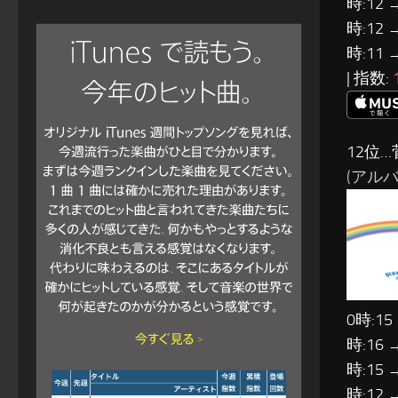
時:12 
時:12 
時:11 
| 指数:
12位…
(アルバム:
0時:15
時:16 
時:15 
時:12 