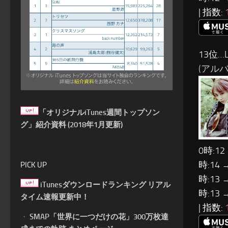
| 指数:
13位…L
(アルバム
「オリジナルiTunes週間トップソン
グ」紹介資料 (2018年1月更新)
0時:12
時:14 
PICK UP
時:13 
iTunesダウンロードランキング リアル
時:13 
タイム速報更新中！
| 指数:
・
SMAP「世界に一つだけの花」300万枚達