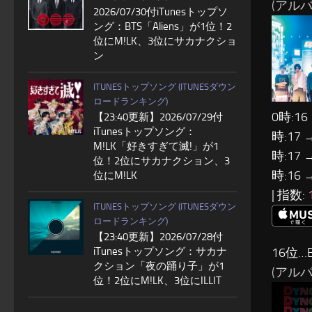
(アルバ
2026/07/30付iTunesトップソ
ング：BTS「Aliens」が1位！2
位にM!LK、3位にサカナクショ
ン
ITUNESトップソング (ITUNESダウン
ロードランキング)
0時:16
【23:40更新】2026/07/29付
iTunesトップソング：
時:17 
M!LK「好きすぎて滅!」が1
時:17 
位！2位にサカナクション、3
時:16 
位にM!LK
| 指数:
ITUNESトップソング (ITUNESダウン
ロードランキング)
【23:40更新】2026/07/28付
iTunesトップソング：サカナ
16位…B
クション「夜の踊り子」が1
(アルバム
位！2位にM!LK、3位にILLIT