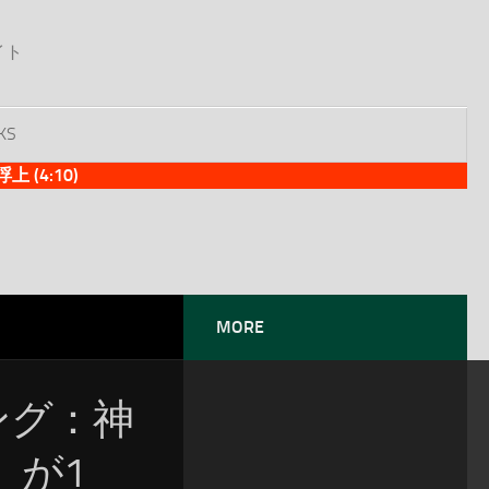
イト
KS
(4:10)
MORE
ソング：神
」が1