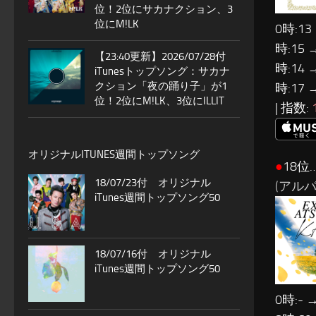
位！2位にサカナクション、3
位にM!LK
0時:13
時:15 
【23:40更新】2026/07/28付
時:14 
iTunesトップソング：サカナ
クション「夜の踊り子」が1
時:17 
位！2位にM!LK、3位にILLIT
| 指数:
オリジナルITUNES週間トップソング
●
18位…
18/07/23付 オリジナル
(アルバム:
iTunes週間トップソング50
18/07/16付 オリジナル
iTunes週間トップソング50
0時:- 