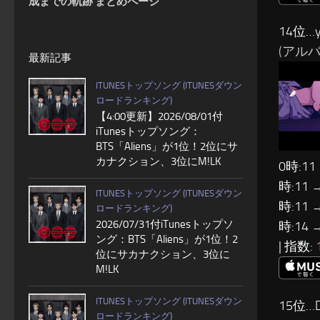
成までの軌跡 まとめページ
14位…y
(アルバム
最新記事
ITUNESトップソング (ITUNESダウン
ロードランキング)
【4:00更新】2026/08/01付
iTunesトップソング：
BTS「Aliens」が1位！2位にサ
カナクション、3位にM!LK
0時:11
時:11 
ITUNESトップソング (ITUNESダウン
時:11 
ロードランキング)
2026/07/31付iTunesトップソ
時:14 
ング：BTS「Aliens」が1位！2
| 指数:
位にサカナクション、3位に
M!LK
ITUNESトップソング (ITUNESダウン
15位…D
ロードランキング)