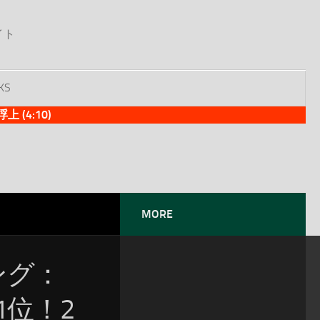
イト
KS
(4:10)
MORE
ソング：
が1位！2