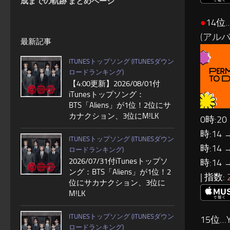
成までの軌跡 まとめページ
●
14位…
(アルバム:
最新記事
ITUNESトップソング (ITUNESダウン
ロードランキング)
【4:00更新】2026/08/01付
iTunesトップソング：
BTS「Aliens」が1位！2位にサ
カナクション、3位にM!LK
0時:20
時:14 
ITUNESトップソング (ITUNESダウン
時:14 
ロードランキング)
2026/07/31付iTunesトップソ
時:14 
ング：BTS「Aliens」が1位！2
| 指数:
位にサカナクション、3位に
M!LK
ITUNESトップソング (ITUNESダウン
15位…Y
ロードランキング)