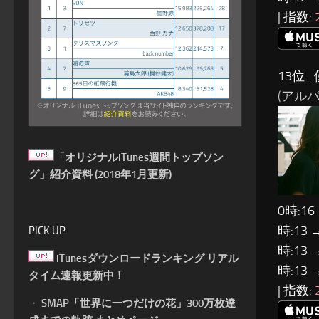
| 指数:
13位…
(アルバ
「オリジナルiTunes週間トップソン
グ」紹介資料 (2018年1月更新)
0時:16
時:13 
PICK UP
時:13 
iTunesダウンロードランキング リアル
時:13 
タイム速報更新中！
| 指数:
・
SMAP「世界に一つだけの花」300万枚達