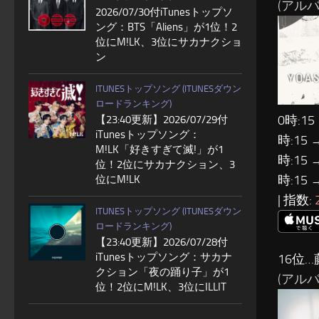
(アルバム
2026/07/30付iTunesトップソ
ング：BTS「Aliens」が1位！2
位にM!LK、3位にサカナクショ
ン
ITUNESトップソング (ITUNESダウン
ロードランキング)
0時:15
【23:40更新】2026/07/29付
iTunesトップソング：
時:15 
M!LK「好きすぎて滅!」が1
時:15 
位！2位にサカナクション、3
時:15 
位にM!LK
| 指数:
ITUNESトップソング (ITUNESダウン
ロードランキング)
【23:40更新】2026/07/28付
iTunesトップソング：サカナ
16位…
クション「夜の踊り子」が1
(アルバム
位！2位にM!LK、3位にILLIT