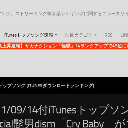
ップソング、ストリーミング等音楽ランキングに関するニュースサ
iTunesトップソング速報
注目カテゴリ
RSS
LIN
es急上昇速報】サカナクション「怪獣」14ランクアップで45位に浮上 
ESトップソング (ITUNESダウンロードランキング)
21/09/14付iTunesトップ
ficial髭男dism「Cry Baby」