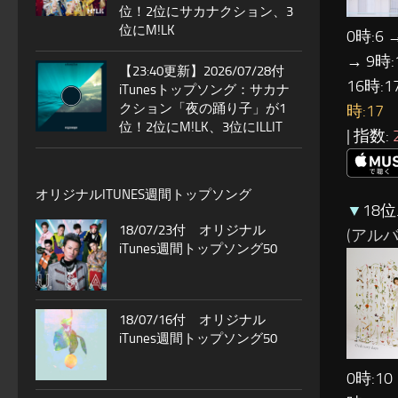
位！2位にサカナクション、3
位にM!LK
0時:6 
→ 9時:
【23:40更新】2026/07/28付
16時:1
iTunesトップソング：サカナ
クション「夜の踊り子」が1
時:17
位！2位にM!LK、3位にILLIT
| 指数:
オリジナルITUNES週間トップソング
▼
18位
18/07/23付 オリジナル
(アルバム:
iTunes週間トップソング50
18/07/16付 オリジナル
iTunes週間トップソング50
0時:10