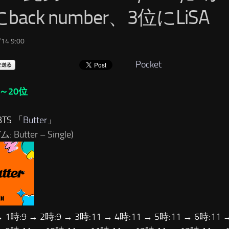
back number、3位にLiSA
14 9:00
Pocket
～20位
TS 「
Butter
」
 Butter – Single)
→ 1時:9 → 2時:9 → 3時:11 → 4時:11 → 5時:11 → 6時:11 