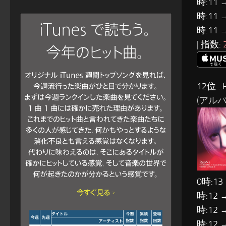
時:11 
時:11 
時:11 
| 指数:
12位…R
(アルバム:
0時:13
時:12 
時:12 
時:12 