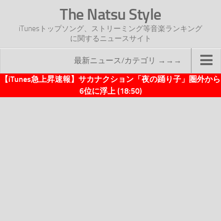
The Natsu Style
iTunesトップソング、ストリーミング等音楽ランキング
に関するニュースサイト
最新ニュース/カテゴリ →→→
【iTunes急上昇速報】サカナクション「夜の踊り子」圏外から
TOP
6位に浮上 (18:50)
サイトについて
年間ヒット曲ランキング
2016年度特集記事
2017年度特集記事
iTunesトップソング速報
iTunesデイリー
オリジナル週間トップソング
「オリジナルiTunes週間トップソング」紹介資料