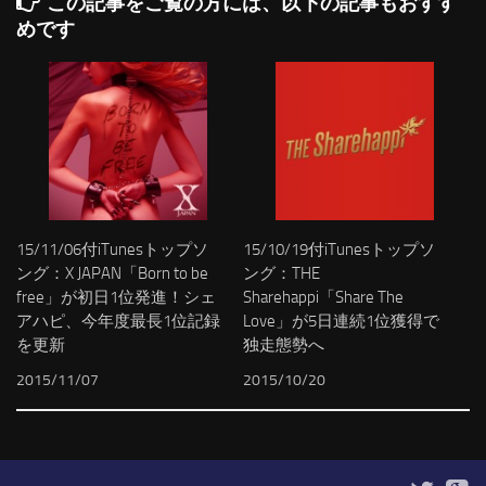
この記事をご覧の方には、以下の記事もおすす
めです
15/11/06付iTunesトップソ
15/10/19付iTunesトップソ
ング：X JAPAN「Born to be
ング：THE
free」が初日1位発進！シェ
Sharehappi「Share The
アハピ、今年度最長1位記録
Love」が5日連続1位獲得で
を更新
独走態勢へ
2015/11/07
2015/10/20