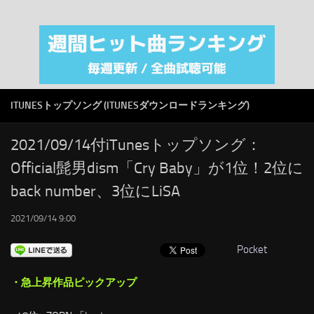
注目カテゴリ
オリジナルiTunes週間トップソング
音楽業界
SMAP
ITUNESトップソング (ITUNESダウンロードランキング)
AKB48
RSS
2021/09/14付iTunesトップソング：
Official髭男dism「Cry Baby」が1位！2位に
LINKS
back number、3位にLiSA
2021/09/14 9:00
Pocket
・急上昇作品ピックアップ