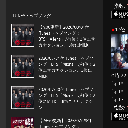
| 指数:
ITUNESトップソング
【4:00更新】2026/08/01付
●
17位
iTunesトップソング：
BTS「Aliens」が1位！2位にサ
カナクション、3位にM!LK
2026/07/31付iTunesトップソ
ング：BTS「Aliens」が1位！2
位にサカナクション、3位に
0時:22
M!LK
時:19 
2026/07/30付iTunesトップソ
時:19 
ング：BTS「Aliens」が1位！2
時:17 
位にM!LK、3位にサカナクショ
| 指数:
ン
【23:40更新】2026/07/29付
iTunesトップソング：