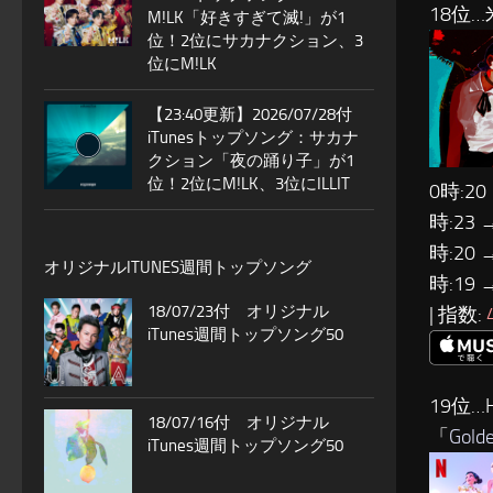
18位…
M!LK「好きすぎて滅!」が1
位！2位にサカナクション、3
位にM!LK
【23:40更新】2026/07/28付
iTunesトップソング：サカナ
クション「夜の踊り子」が1
位！2位にM!LK、3位にILLIT
0時:20
時:23 
時:20 
オリジナルITUNES週間トップソング
時:19 
18/07/23付 オリジナル
| 指数:
iTunes週間トップソング50
19位…H
18/07/16付 オリジナル
「
Gold
iTunes週間トップソング50