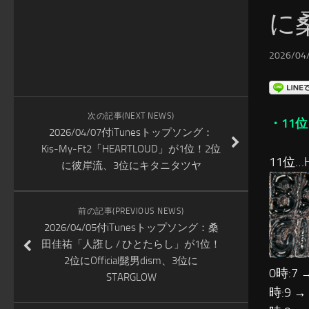
に桑
2026/04/
次の記事(NEXT NEWS)
・11位
2026/04/07付iTunesトップソング：
Kis-My-Ft2「HEARTLOUD」が1位！2位
11位…H
に彼岸流、3位にキタニタツヤ
前の記事(PREVIOUS NEWS)
2026/04/05付iTunesトップソング：桑
田佳祐「人誑し / ひとたらし」が1位！
2位にOfficial髭男dism、3位に
0時:7 
STARGLOW
時:9 →