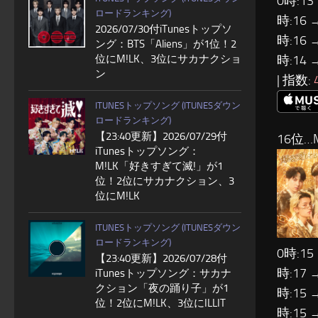
0時:13
ロードランキング)
時:16 
2026/07/30付iTunesトップソ
時:16 
ング：BTS「Aliens」が1位！2
時:14 
位にM!LK、3位にサカナクショ
ン
| 指数:
ITUNESトップソング (ITUNESダウン
ロードランキング)
【23:40更新】2026/07/29付
16位…M
iTunesトップソング：
M!LK「好きすぎて滅!」が1
位！2位にサカナクション、3
位にM!LK
ITUNESトップソング (ITUNESダウン
ロードランキング)
0時:15
【23:40更新】2026/07/28付
時:17 
iTunesトップソング：サカナ
クション「夜の踊り子」が1
時:15 
位！2位にM!LK、3位にILLIT
時:15 