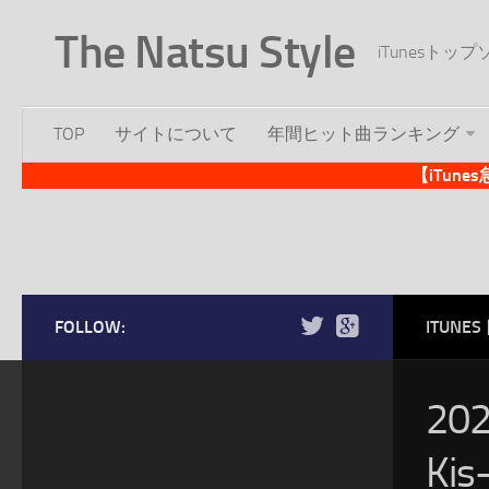
The Natsu Style
iTunesト
TOP
サイトについて
年間ヒット曲ランキング
【iTun
FOLLOW:
ITUN
20
Ki