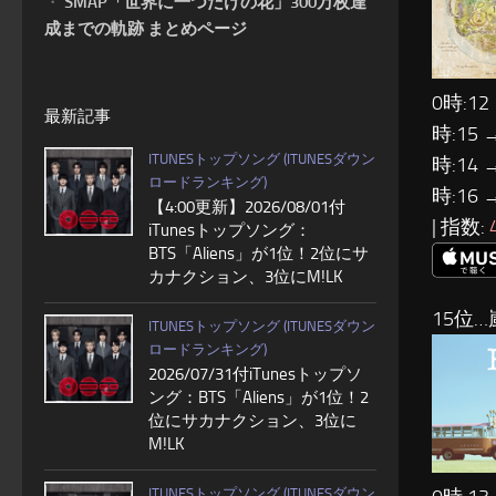
・
SMAP「世界に一つだけの花」300万枚達
成までの軌跡 まとめページ
0時:12
最新記事
時:15 
ITUNESトップソング (ITUNESダウン
時:14 
ロードランキング)
時:16 
【4:00更新】2026/08/01付
| 指数:
iTunesトップソング：
BTS「Aliens」が1位！2位にサ
カナクション、3位にM!LK
15位…
ITUNESトップソング (ITUNESダウン
ロードランキング)
2026/07/31付iTunesトップソ
ング：BTS「Aliens」が1位！2
位にサカナクション、3位に
M!LK
ITUNESトップソング (ITUNESダウン