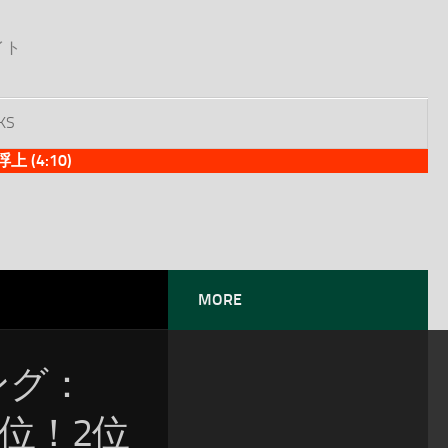
イト
KS
(4:10)
MORE
ソング：
が1位！2位