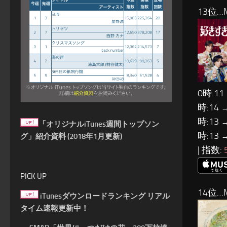
13位…M
0時:11
時:14 
時:13 
「オリジナルiTunes週間トップソン
時:13 
グ」紹介資料 (2018年1月更新)
| 指数:
PICK UP
14位…M
iTunesダウンロードランキング リアル
タイム速報更新中！