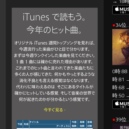
→ 18時
●
34位…
0時:88
時:81 
時:68 
時:50 
●
39位…