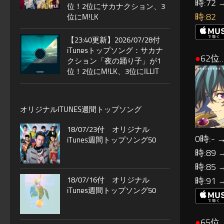
時:72 
位！2位にサカナクション、3
時:82
位にM!LK
【23:40更新】2026/07/28付
iTunesトップソング：サカナ
●
62位…
クション「夜の踊り子」が1
位！2位にM!LK、3位にILLIT
オリジナルITUNES週間トップソング
18/07/23付 オリジナル
0時:- 
iTunes週間トップソング50
時:89 
時:85 
時:91 
18/07/16付 オリジナル
iTunes週間トップソング50
●
65位…