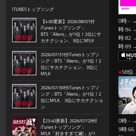
ITUNESトップソング
0時:- 
【4:00更新】2026/08/01付
iTunesトップソング：
時:94 
BTS「Aliens」が1位！2位にサ
時:82 
カナクション、3位にM!LK
時:89 
2026/07/31付iTunesトップソ
ング：BTS「Aliens」が1位！2
位にサカナクション、3位に
●
58位…
M!LK
2026/07/30付iTunesトップソ
ング：BTS「Aliens」が1位！2
位にM!LK、3位にサカナクショ
ン
0時:- →
【23:40更新】2026/07/29付
iTunesトップソング：
9時:66
M!LK「好きすぎて滅!」が1