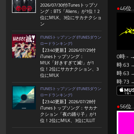
2026/07/30付iTunesトップソ
●
46位…
ング：BTS「Aliens」が1位！2
位にM!LK、3位にサカナクショ
ン
ITUNESトップソング (ITUNESダウン
ロードランキング)
【23:40更新】2026/07/29付
0時:- 
iTunesトップソング：
M!LK「好きすぎて滅!」が1
時:63 
位！2位にサカナクション、3
時:63 
位にM!LK
時:73 
ITUNESトップソング (ITUNESダウン
ロードランキング)
【23:40更新】2026/07/28付
●
56位…
iTunesトップソング：サカナ
クション「夜の踊り子」が1
位！2位にM!LK、3位にILLIT