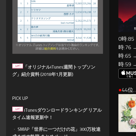
0時:85
時:76 
時:65 
時:59 
「オリジナルiTunes週間トップソン
グ」紹介資料 (2018年1月更新)
●
44位…L
PICK UP
iTunesダウンロードランキング リアル
タイム速報更新中！
・
SMAP「世界に一つだけの花」300万枚達