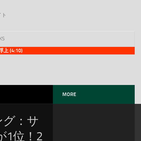
イト
KS
(4:10)
MORE
ソング：サ
1位！2