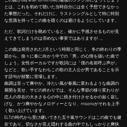
この曲がday after tomorrowの最後のシングルになってしまう
とは、これを初めて聴いた当時自分には全く予想できなかっ
た事態だった。それだけに、ラストシングルとして特に特別
な意識を持ってこの曲を聴くのは避けるようにしています。
ただ、歌詞だけを眺めていると、確かに予感させるものが見
えてきてしまうのは否めない事実ではありますが…。
この曲は発売された2月という時期と同じく、冬の終わりの季
節から、徐々に春に向かう中での「男」の心情を描いた曲で
しょう。女性ボーカルですが歌詞には「僕の名前呼ぶ声が」
などと、歌い手すなわちこの歌の主人公が男であることを示
す語句が頻繁に登場します。
曲調は至って爽やか。冷たい風が春風に変わるような曲調の
展開を見せ、サビの終わりでは、そんな季節の移り変わりが
恋人の存在の大きさを心の中に焼き付けさせるかの如く寂し
げな、かつ爽やかなメロディーとなり、misonoがそれを上手
く歌い上げています。
ELTの時代から受け継いできた五十嵐サウンドはこの曲でも健
在であり、切なさが見え隠れする曲の中でもしっかりと爽快