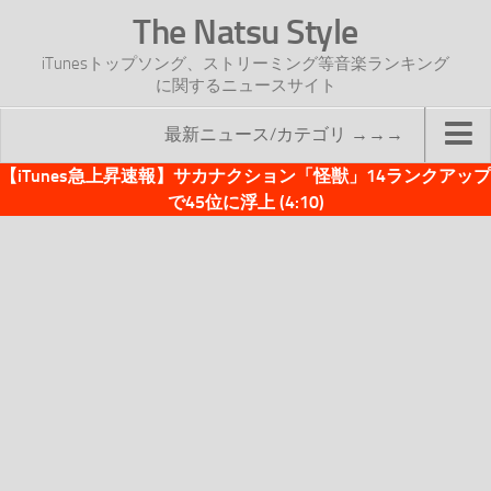
The Natsu Style
iTunesトップソング、ストリーミング等音楽ランキング
に関するニュースサイト
最新ニュース/カテゴリ →→→
【iTunes急上昇速報】サカナクション「怪獣」14ランクアップ
TOP
で45位に浮上 (4:10)
サイトについて
年間ヒット曲ランキング
2016年度特集記事
2017年度特集記事
iTunesトップソング速報
iTunesデイリー
オリジナル週間トップソング
「オリジナルiTunes週間トップソング」紹介資料