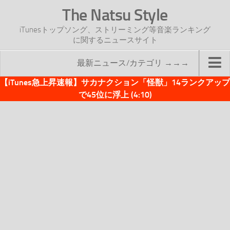
The Natsu Style
iTunesトップソング、ストリーミング等音楽ランキング
に関するニュースサイト
最新ニュース/カテゴリ →→→
【iTunes急上昇速報】サカナクション「怪獣」14ランクアップ
TOP
で45位に浮上 (4:10)
サイトについて
年間ヒット曲ランキング
2016年度特集記事
2017年度特集記事
iTunesトップソング速報
iTunesデイリー
オリジナル週間トップソング
「オリジナルiTunes週間トップソング」紹介資料