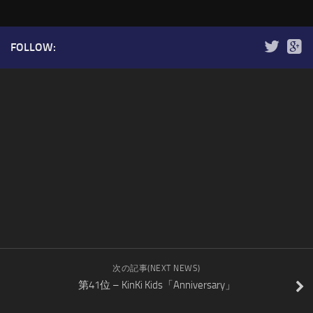
FOLLOW:
次の記事(NEXT NEWS)
第41位 – KinKi Kids「Anniversary」