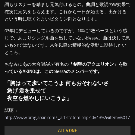
詞もリスナーを励まし元気付けるもの。曲調と歌詞のW効果で
確実に元気をもらえます。これから一日が始まる、出かける
という時に聴くとよいビタミン剤となります。
03年にデビューしているのですが、1年に1枚ペースという感
じで、あまりシングル曲を出していないbless4。曲は決して悪
いものではないです。来年以降の積極的な活動に期待したい
ところ。
ちなみにあの大合唱AAで有名の
「剣聖のアクエリオン」を歌
っているAKINOは、このbless4のメンバーです。
「胸はって歩いてこうよ 何もおそれないさ
急げ 君を乗せて
夜空を燃やしにいこうよ」
試聴→
http://www.bmgjapan.com/_artist/item.php?id=1392&item=6017
ALL 4 ONE