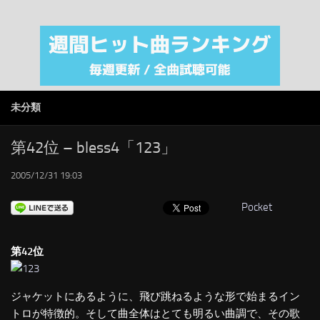
注目カテゴリ
オリジナルiTunes週間トップソング
音楽業界
SMAP
未分類
AKB48
RSS
第42位 – bless4「123」
LINKS
2005/12/31 19:03
Pocket
第42位
ジャケットにあるように、飛び跳ねるような形で始まるイン
トロが特徴的。そして曲全体はとても明るい曲調で、その歌