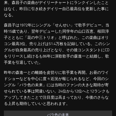
来、森昌子の楽曲がデイリーチャートにランクインしたこと
はなく、昨日に引き続きデイリー自己最高位を更新した事に
なる。
森昌子は1972年にシングル「せんせい」で歌手デビュー。当
時15歳であり、翌年デビューした同学年の山口百恵、桜田淳
子とともに「花の中三トリオ」と呼ばれた。この楽曲はオリ
コン最高3位、売り上げは51.4万枚を記録している。このシン
グルが自身最高の売り上げとなり、その後コンスタントにCD
をリリースし続けるも86年に演歌歌手の森進一と結婚し、歌
手業を引退していた。
昨年の森進一との離婚を皮切りに歌手業を再開。お昼のワイ
ドショーなどを中心に度々近況が報じられるなど、今回のシ
ングル「バラ色の未来」には当時のファンの大きな期待が寄
せられている事は間違いない。24位から12位へと12ランクも
アップしてきたことで注目度は高まっており、今後のさらな
る上昇も期待していいと思われます。
バラ色の未来