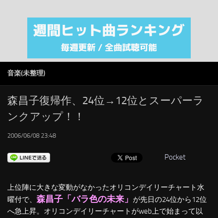
注目カテゴリ
オリジナルiTunes週間トップソング
音楽業界
SMAP
音楽(未整理)
AKB48
RSS
森昌子復帰作、24位→12位とスーパーラ
ンクアップ！！
LINKS
2006/06/08 23:48
Pocket
上位陣に大きな変動がなかったオリコンデイリーチャート水
森昌子「バラ色の未来」
曜付で、
が先日の24位から12位
へ急上昇。オリコンデイリーチャートがweb上で始まって以