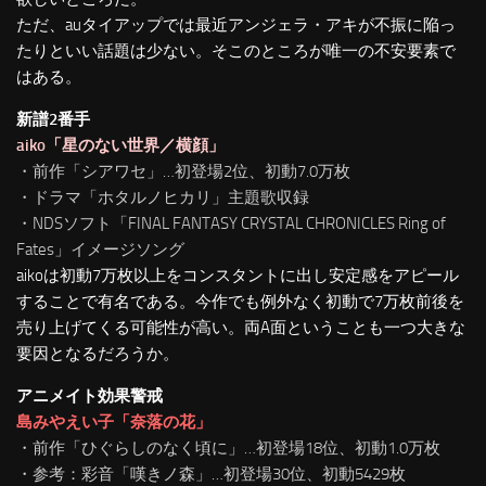
ただ、auタイアップでは最近アンジェラ・アキが不振に陥っ
たりといい話題は少ない。そこのところが唯一の不安要素で
はある。
新譜2番手
aiko「星のない世界／横顔」
・前作「シアワセ」…初登場2位、初動7.0万枚
・ドラマ「ホタルノヒカリ」主題歌収録
・NDSソフト「FINAL FANTASY CRYSTAL CHRONICLES Ring of
Fates」イメージソング
aikoは初動7万枚以上をコンスタントに出し安定感をアピール
することで有名である。今作でも例外なく初動で7万枚前後を
売り上げてくる可能性が高い。両A面ということも一つ大きな
要因となるだろうか。
アニメイト効果警戒
島みやえい子「奈落の花」
・前作「ひぐらしのなく頃に」…初登場18位、初動1.0万枚
・参考：彩音「嘆きノ森」…初登場30位、初動5429枚