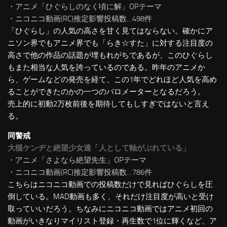
・アニメ「ひぐらしのなく頃に解」OPテーマ
・ニコニコ動画(RC)推定影響投稿数…498件
「ひぐらし」の人気の高さを甘く見てはならない。確かにア
ニソン界でもアニメ界でも「らき☆すた」に対する注目度の
高さで他の作品の話題が埋もれがちであるが、このひぐらし
もまた相当な人気を誇っているのである。昨年のアニメか
ら、ゲームなどの発売を経て、この1年でどれほど人気を高め
ることができたのかの一つのバロメーターとなるだろう。
売上的に初動2万枚前後を期待してもしすぎではないと言え
る。
同警戒
大槻ケンヂと絶望少女達「人として軸がぶれている」
・アニメ「さよなら絶望先生」OPテーマ
・ニコニコ動画(RC)推定影響投稿数…786件
こちらはニコニコ動画での投稿数だけで見ればひぐらしを圧
倒している。MAD動画も多く、それだけ注目度が高いと受け
取っていいだろう。ちなみにニコニコ動画ではアニメ初回の
動画がいきなりマイリスト登録・再生数で1位に輝くなど、ア