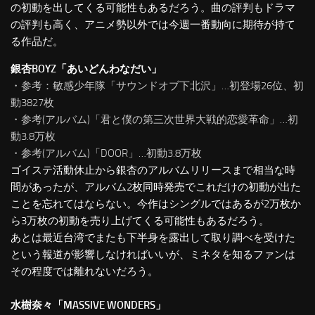
の初動を出してくる可能性もあるだろう。曲の評判もドラマ
の評判も高く、アニメ勢以外では今週一番動向に期待が持て
る作品だ。
銀杏BOYZ「あいどんわなだい」
・参考：敏感少年隊「サウンドオブ下北沢」…初登場26位、初
動3827枚
・参考(アルバム)「君と僕の第三次世界大戦的恋愛革命」…初
動3.8万枚
・参考(アルバム)「DOOR」…初動3.8万枚
ゴイステ活動休止から銀杏のアルバムリリースまで相当な時
間があったが、アルバム2枚同時発売でこれだけの初動が出た
ことを忘れてはならない。今作はシングルではあるが2万枚か
ら3万枚の初動を売り上げてくる可能性もあるだろう。
あとは最近台湾でまたも下半身を露出して取り調べを受けた
という報道が影響しなければいいが、ミネタを知るファンは
その程度では離れないだろう。
水樹奈々「MASSIVE WONDERS」