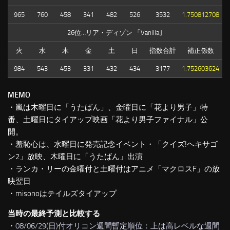
965
760
458
341
482
526
3532
1.750812708
26位…リア・ディゾン 「Vanilla｣
火
水
木
金
土
日
指数合計
補正係数
984
543
453
331
432
434
3177
1.752603624
MEMO
・嵐は木曜日に「うたばん」、金曜日に「花より男子」特
番、土曜日にタイアップ映画「花より男子ファイナル」公
開。
・羞恥心は、水曜日に発売記念イベント・「クイズ!ヘキサゴ
ン2」放映、木曜日に「うたばん」出演
・ランカ・リーの金曜付と土曜付はアニメ「マクロスF」の放
映翌日
・misonoはテイルズタイアップ
当時の最終予測と比較する
・
08/06/29(日)付オリコン週間暫定順位：上は高レベルな週間