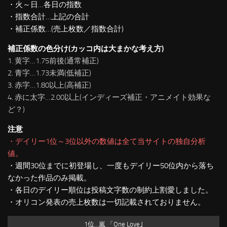
・火～日…各日の指数
・指数合計…上記の合計
・補正係数…(売上枚数／指数合計)
補正係数の色分け(カッコ内は大まかな考え方)
1. 黄字…1.75前後(通常補正)
2. 青字…1.73未満(低補正)
3. 赤字…1.80以上(高補正)
4. 赤に太字…2.00以上(インディーズ補正・アニメイト効果な
ど？)
注意
・デイリー1位～3位以外の数値は全て当サイトの独自分析
値。
・週間30位までに初登場し、一度もデイリー50位内から落ち
なかった作品のみ掲載。
・各日のデイリー順位は投稿文字数の制約上割愛しました。
・オリコン発表の売上枚数は一切記載されておりません。
1位…嵐 「One Love｣