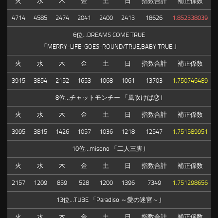
火
水
木
金
土
日
指数合計
補正係数
4714
4585
2474
2041
2400
2413
18626
1.852338039
6位…DREAMS COME TRUE
「MERRY-LIFE-GOES-ROUND/TRUE,BABY TRUE.｣
火
水
木
金
土
日
指数合計
補正係数
3915
3854
2152
1653
1068
1061
13703
1.750746489
8位…チャットモンチー 「風吹けば恋｣
火
水
木
金
土
日
指数合計
補正係数
3995
3815
1426
1057
1036
1218
12547
1.751589951
10位…misono 「二人三脚｣
火
水
木
金
土
日
指数合計
補正係数
2157
1209
859
528
1200
1396
7349
1.751298656
13位…TUBE 「Paradiso ～愛の迷宮～｣
火
水
木
金
土
日
指数合計
補正係数