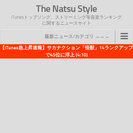
The Natsu Style
iTunesトップソング、ストリーミング等音楽ランキング
に関するニュースサイト
最新ニュース/カテゴリ →→→
【iTunes急上昇速報】サカナクション「怪獣」14ランクアップ
TOP
で45位に浮上 (4:10)
サイトについて
年間ヒット曲ランキング
2016年度特集記事
2017年度特集記事
iTunesトップソング速報
iTunesデイリー
オリジナル週間トップソング
「オリジナルiTunes週間トップソング」紹介資料