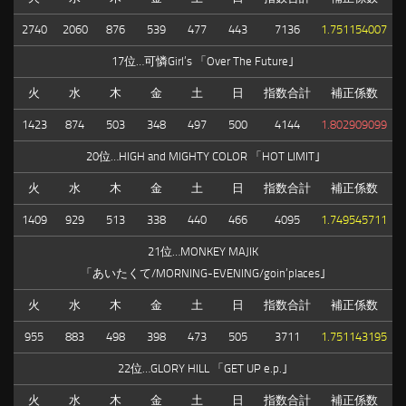
2740
2060
876
539
477
443
7136
1.751154007
17位…可憐Girl’s 「Over The Future｣
火
水
木
金
土
日
指数合計
補正係数
1423
874
503
348
497
500
4144
1.802909099
20位…HIGH and MIGHTY COLOR 「HOT LIMIT｣
火
水
木
金
土
日
指数合計
補正係数
1409
929
513
338
440
466
4095
1.749545711
21位…MONKEY MAJIK
「あいたくて/MORNING-EVENING/goin’places｣
火
水
木
金
土
日
指数合計
補正係数
955
883
498
398
473
505
3711
1.751143195
22位…GLORY HILL 「GET UP e.p.｣
火
水
木
金
土
日
指数合計
補正係数