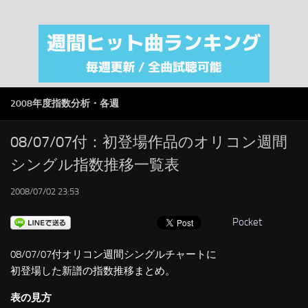
注目カテゴリ
オリジナルiTunes週間トップソング
音楽業界
SMAP
2008年度指数分析・各週
AKB48
RSS
08/07/07付：初登場作品のオリコン週間
シングル指数推移一覧表
LINKS
2008/07/02 23:53
Pocket
08/07/07付オリコン週間シングルチャートに
初登場した新譜の指数推移まとめ。
表の見方