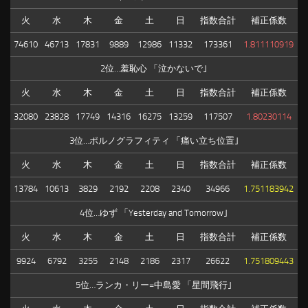
火
水
木
金
土
日
指数合計
補正係数
74610
46713
17831
9889
12986
11332
173361
1.811110919
2位…羞恥心 「泣かないで｣
火
水
木
金
土
日
指数合計
補正係数
32080
23828
17749
14316
16275
13259
117507
1.80230114
3位…ポルノグラフィティ 「痛い立ち位置｣
火
水
木
金
土
日
指数合計
補正係数
13784
10613
3829
2192
2208
2340
34966
1.751183942
4位…ゆず 「Yesterday and Tomorrow｣
火
水
木
金
土
日
指数合計
補正係数
9924
6792
3255
2148
2186
2317
26622
1.751809443
5位…ランカ・リー=中島愛 「星間飛行｣