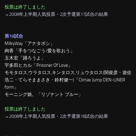
投票は終了しました
→
2008年上半期人気投票・2次予選第17試合の結果
第18試合
MilkyWay「アナタボシ」
絢香「手をつなごう/愛を歌おう」
玉木宏「踊ろうよ」
宇多田ヒカル「Prisoner Of Love」
モモタロス,ウラタロス,キンタロス,リュウタロス(関俊彦・遊佐
浩二・てらそままさき・鈴村健一)「Climax Jump DEN-LINER
form」
モーニング娘。「リゾナント ブルー」
投票は終了しました
→
2008年上半期人気投票・2次予選第18試合の結果