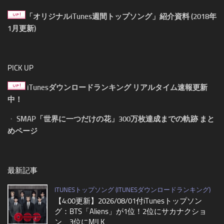
「オリジナルiTunes週間トップソング」紹介資料 (2018年
1月更新)
PICK UP
iTunesダウンロードランキング リアルタイム速報更新
中！
・
SMAP「世界に一つだけの花」300万枚達成までの軌跡 まと
めページ
最新記事
ITUNESトップソング (ITUNESダウンロードランキング)
【4:00更新】2026/08/01付iTunesトップソン
グ：BTS「Aliens」が1位！2位にサカナクショ
ン、3位にM!LK