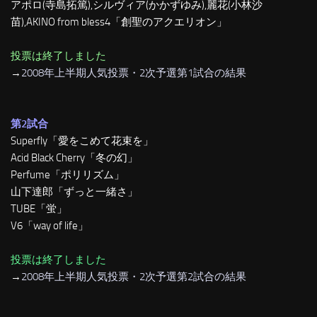
アポロ(寺島拓篤),シルヴィア(かかずゆみ),麗花(小林沙
苗),AKINO from bless4「創聖のアクエリオン」
投票は終了しました
→
2008年上半期人気投票・2次予選第1試合の結果
第2試合
Superfly「愛をこめて花束を」
Acid Black Cherry「冬の幻」
Perfume「ポリリズム」
山下達郎「ずっと一緒さ」
TUBE「蛍」
V6「way of life」
投票は終了しました
→
2008年上半期人気投票・2次予選第2試合の結果