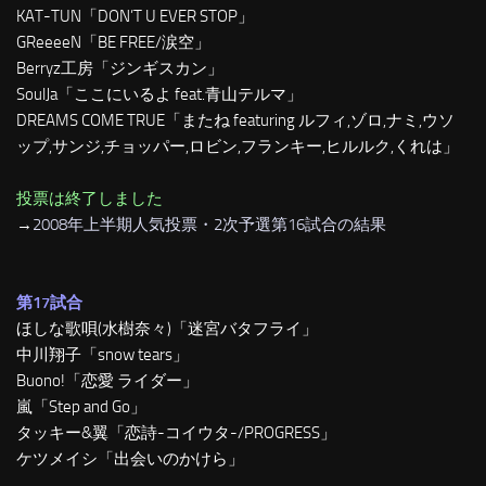
KAT-TUN「DON’T U EVER STOP」
GReeeeN「BE FREE/涙空」
Berryz工房「ジンギスカン」
SoulJa「ここにいるよ feat.青山テルマ」
DREAMS COME TRUE「またね featuring ルフィ,ゾロ,ナミ,ウソ
ップ,サンジ,チョッパー,ロビン,フランキー,ヒルルク,くれは」
投票は終了しました
→
2008年上半期人気投票・2次予選第16試合の結果
第17試合
ほしな歌唄(水樹奈々)「迷宮バタフライ」
中川翔子「snow tears」
Buono!「恋愛 ライダー」
嵐「Step and Go」
タッキー&翼「恋詩-コイウタ-/PROGRESS」
ケツメイシ「出会いのかけら」