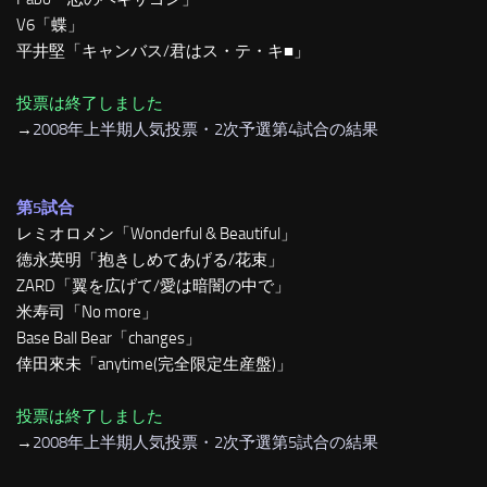
V6「蝶」
平井堅「キャンバス/君はス・テ・キ■」
投票は終了しました
→
2008年上半期人気投票・2次予選第4試合の結果
第5試合
レミオロメン「Wonderful & Beautiful」
徳永英明「抱きしめてあげる/花束」
ZARD「翼を広げて/愛は暗闇の中で」
米寿司「No more」
Base Ball Bear「changes」
倖田來未「anytime(完全限定生産盤)」
投票は終了しました
→
2008年上半期人気投票・2次予選第5試合の結果