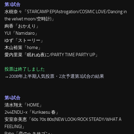
第3試合
水樹奈々「STARCAMP EP(Astrogation/COSMIC LOVE/Dancing in
the velvet moon/空時計)」
絢香「おかえり」
YUI「Namidairo」
ゆず「ストーリー」
木山裕策「home」
愛内里菜「眠れぬ夜に/PARTY TIME PARTY UP」
投票は終了しました
→
2008年上半期人気投票・2次予選第3試合の結果
第4試合
清水翔太「HOME」
244ENDLI-x「Kurikaesu 春」
安室奈美恵「60s 70s 80s(NEW LOOK/ROCK STEADY/WHAT A
FEELING)」
Pabo「恋のヘキサゴン」