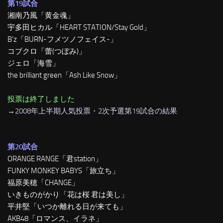
第19試合
湘南乃風「黄金魂」
宇多田ヒカル「HEART STATION/Stay Gold」
B’z「BURN-フメツノフェイス-」
コブクロ「蕾(つぼみ)」
ジェロ「海雪」
the brilliant green「Ash Like Snow」
投票は終了しました
→
2008年上半期人気投票・2次予選第19試合の結果
第20試合
ORANGE RANGE「君station」
FUNKY MONKEY BABYS「旅立ち」
福原美穂「CHANGE」
いきものがかり「花は桜 君は美し」
平井堅「いつか離れる日が来ても」
AKB48「ロマンス、イラネ」