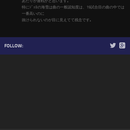
あたりが激戦かと思います｡
特にｼﾞｪﾛの海雪は曲の一般認知度は、19試合目の曲の中では
一番高いのに
抜けられないのが目に見えてて残念です｡
FOLLOW: