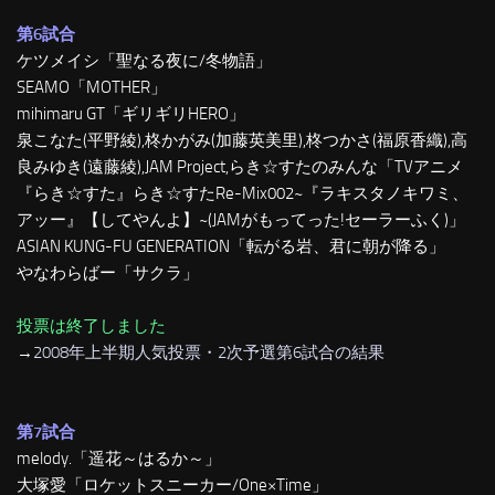
第6試合
ケツメイシ「聖なる夜に/冬物語」
SEAMO「MOTHER」
mihimaru GT「ギリギリHERO」
泉こなた(平野綾),柊かがみ(加藤英美里),柊つかさ(福原香織),高
良みゆき(遠藤綾),JAM Project,らき☆すたのみんな「TVアニメ
『らき☆すた』らき☆すたRe-Mix002~『ラキスタノキワミ、
アッー』【してやんよ】~(JAMがもってった!セーラーふく)」
ASIAN KUNG-FU GENERATION「転がる岩、君に朝が降る」
やなわらばー「サクラ」
投票は終了しました
→
2008年上半期人気投票・2次予選第6試合の結果
第7試合
melody.「遥花～はるか～」
大塚愛「ロケットスニーカー/One×Time」