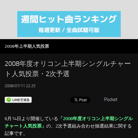
注目カテゴリ
オリジナルiTunes週間トップソング
音楽業界
SMAP
2008年上半期人気投票
AKB48
RSS
2008年度オリコン上半期シングルチャー
ト人気投票・2次予選
LINKS
2008/07/11 22:25
Pocket
6月14日より開催している
「2008年度オリコン上半期シングル
チャート人気投票」
の、2次予選組み合わせ抽選結果に関する
記事です。