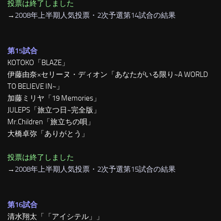
投票は終了しました
→
2008年上半期人気投票・2次予選第14試合の結果
第15試合
KOTOKO「BLAZE」
伊藤由奈×セリーヌ・ディオン「あなたがいる限り~A WORLD
TO BELIEVE IN~」
加藤ミリヤ「19 Memories」
JULEPS「旅立つ日~完全版」
Mr.Children「旅立ちの唄」
大橋卓弥「ありがとう」
投票は終了しました
→
2008年上半期人気投票・2次予選第15試合の結果
第16試合
清水翔太「「アイシテル」」