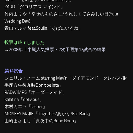
ZARD「グロリアス マインド」
竹内まりや「幸せのものさし/うれしくてさみしい日(Your
Wedding Day)」
青山テルマ feat.SoulJa「そばにいるね」
投票は終了しました
→
2008年上半期人気投票・2次予選第13試合の結果
第14試合
シェリル・ノーム starring May’n「ダイアモンド・クレバス/射
手座☆午後九時Don’t be late」
RADWIMPS「オーダーメイド」
Kalafina「oblivious」
木村カエラ「Jasper」
MONKEY MAJIK「Together/あかり/Fall Back」
山崎まさよし「真夜中のBoon Boon」