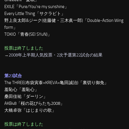
EXILE「Pure/You’re my sunshine」
Every Little Thing「サクラビト」
野上良太郎&ジーク(佐藤健・三木眞一郎)「Double-Action Wing
form」
TOKIO「青春(SEI SYuN)」
投票は終了しました
→
2008年上半期人気投票・2次予選第22試合の結果
第23試合
The THREE(布袋寅泰×KREVA×亀田誠治)「裏切り御免」
羞恥心「羞恥心」
桑田佳祐「ダーリン」
AKB48「桜の花びらたち2008」
大橋卓弥「はじまりの歌」
投票は終了しました