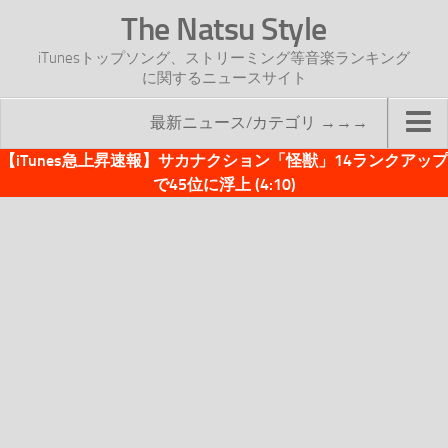
The Natsu Style
iTunesトップソング、ストリーミング等音楽ランキング
に関するニュースサイト
最新ニュース/カテゴリ →→→
【iTunes急上昇速報】サカナクション「怪獣」14ランクアップ
TOP
で45位に浮上 (4:10)
サイトについて
年間ヒット曲ランキング
2016年度特集記事
2017年度特集記事
iTunesトップソング速報
iTunesデイリー
オリジナル週間トップソング
「オリジナルiTunes週間トップソング」紹介資料