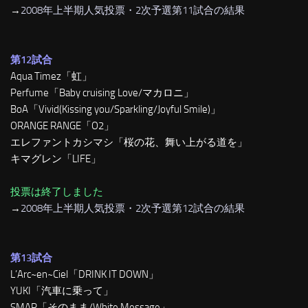
→
2008年上半期人気投票・2次予選第11試合の結果
第12試合
Aqua Timez「虹」
Perfume「Baby cruising Love/マカロニ」
BoA「Vivid(Kissing you/Sparkling/Joyful Smile)」
ORANGE RANGE「O2」
エレファントカシマシ「桜の花、舞い上がる道を」
キマグレン「LIFE」
投票は終了しました
→
2008年上半期人気投票・2次予選第12試合の結果
第13試合
L’Arc~en~Ciel「DRINK IT DOWN」
YUKI「汽車に乗って」
SMAP「そのまま/White Message」