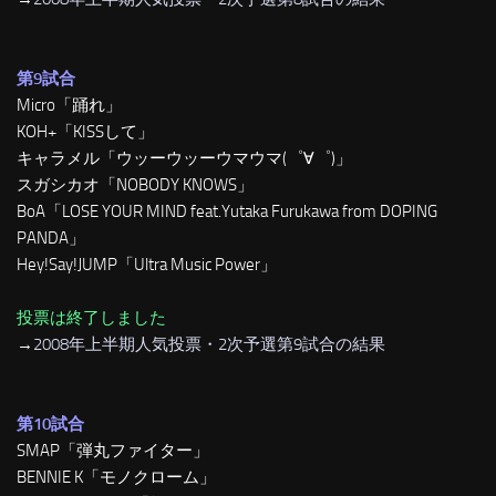
第9試合
Micro「踊れ」
KOH+「KISSして」
キャラメル「ウッーウッーウマウマ(゜∀゜)」
スガシカオ「NOBODY KNOWS」
BoA「LOSE YOUR MIND feat.Yutaka Furukawa from DOPING
PANDA」
Hey!Say!JUMP「Ultra Music Power」
投票は終了しました
→
2008年上半期人気投票・2次予選第9試合の結果
第10試合
SMAP「弾丸ファイター」
BENNIE K「モノクローム」