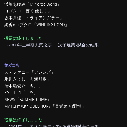
浜崎あゆみ「Mirrorcle World」
コブクロ「蒼く 優しく」
坂本真綾「トライアングラー」
絢香×コブクロ「WINDING ROAD」
投票は終了しました
→
2008年上半期人気投票・2次予選第7試合の結果
第8試合
ステファニー「フレンズ」
氷川きよし「玄海船歌」
清木場俊介「今。」
KAT-TUN「LIPS」
NEWS「SUMMER TIME」
MATCHY with QUESTION?「目覚めろ!野性」
投票は終了しました
→
2008年上半期人気投票・2次予選第8試合の結果