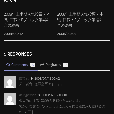
2008年上半期人気投票・本
2008年上半期人気投票・本
戦1回戦：Bブロック第4試
戦1回戦：Cブロック第3試
合の結果
合の結果
2008/08/12
2008/08/09
5 RESPONSES
Comments
5
Pingbacks
0
ぽてぃ
2008/07/12 00:42
第７試合…激戦必至です。。。
dairyperson
2008/07/12 09:10
個人的には第17試合も激戦だと思います。
てか、なぜにケツメとしょこたんが同じ組に入り続けるの
か…○|￣｜＿