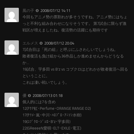
風の子
2008/07/12 14:11
今回もアニメ勢の票割れが多そうですね。アニメ勢にはちょ
っと不利な組み合わせになりそうです。 第7試合に限らず激
戦区が増えましたね。復活勢の活躍にも期待です
エルメス
2008/07/12 20:04
7試合目は「死の組」と呼ぶにふさわしいでしょうね。
敗者復活も負け組から36作品しか進めませんからどうなる
か…
19試合、宇多田 vs B’z vs コブクロはどれかが敗者復活へ回る
ということに。
これは凄い戦いでしょう。
優
2008/07/13 01:18
個人的には7を含め
12(ｱｸｱ虹･Perfume･ORANGE RANGE O2)
17(ｹﾂﾒ･嵐･中川･ﾊﾛﾌﾟﾛ･ｱﾆｿﾝ水樹)
19(ｺﾌﾞｸﾛ･ｼﾞｪﾛ･B’z･宇多田)
22(GReeeeN愛唄･ELT･EXILE･電王)