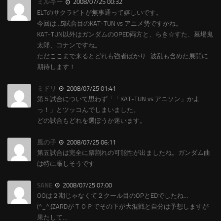
ミルキー
2008/07/25 00:32
ELTのサクラビトが無事通って嬉しいです。
今回は…5試合目のKAT-TUN vs アニメ勢ですかね。
KAT-TUN以外はガンダムのOPED両方と、らき☆すた、墓場鬼
太郎、コナンですね。
ただここまで来るとどれも強者ばかり…波乱も含めた展開に
期待します！
ミドリ
2008/07/25 01:41
第５試合について思わず「「KAT-TUN vs アニソン」かよ
っ！」とツッコんでしまいました。
どの試合もどれを選ぼうか迷います。
風の子
2008/07/25 06:11
第五試合は完全に票割れの可能性が出ましたね。ガンダム曲
は特に厳しそうです
SANE
2008/07/25 07:00
OOは２期じゃなくて２クール目のOPとEDでしたね…
(^_^;)ZARDがＴＯＰでその下が大混戦と自分は予想しますが
果たして…