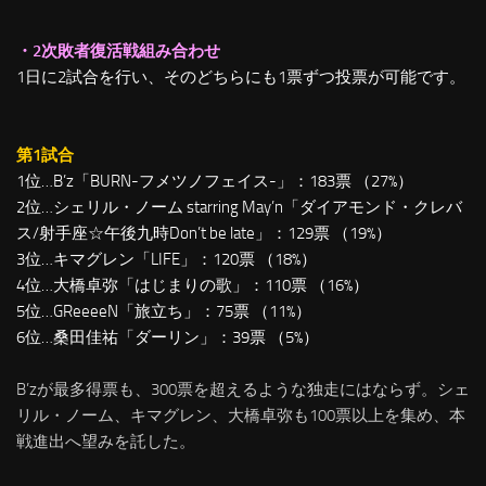
・2次敗者復活戦組み合わせ
1日に2試合を行い、そのどちらにも1票ずつ投票が可能です。
第1試合
1位…B’z「BURN-フメツノフェイス-」：183票 （27%）
2位…シェリル・ノーム starring May’n「ダイアモンド・クレバ
ス/射手座☆午後九時Don’t be late」：129票 （19%）
3位…キマグレン「LIFE」：120票 （18%）
4位…大橋卓弥「はじまりの歌」：110票 （16%）
5位…GReeeeN「旅立ち」：75票 （11%）
6位…桑田佳祐「ダーリン」：39票 （5%）
B’zが最多得票も、300票を超えるような独走にはならず。シェ
リル・ノーム、キマグレン、大橋卓弥も100票以上を集め、本
戦進出へ望みを託した。