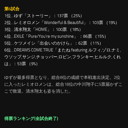
第6試合
1位…ゆず「ストーリー」：137票 （25%）
2位…レミオロメン「Wonderful & Beautiful」：103票 （19%）
3位…清水翔太「HOME」：100票 （18%）
4位…EXILE「Pure/You’re my sunshine」 ：86票 （15%）
5位…ケツメイシ「出会いのかけら」：62票 （11%）
6位…DREAMS COME TRUE「またね featuring ルフィ,ゾロ,ナミ,
ウソップ,サンジ,チョッパー,ロビン,フランキー,ヒルルク,くれ
は」：53票 （9%）
ゆずが最多得票となり、総合8位の成績で本戦進出決定。2位
に入ったレミオロメンは、総合18位の中川翔子に5票届かずこ
こで敗退。清水翔太も姿を消した。
得票ランキング(全試合終了)