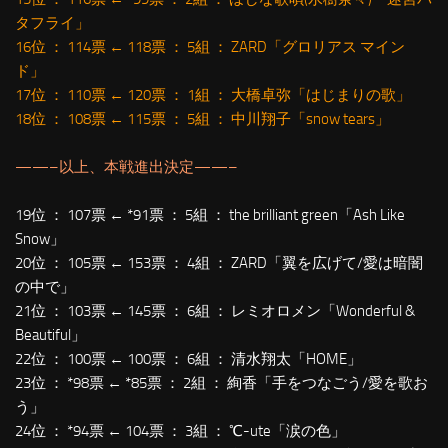
タフライ」
16位 ： 114票 ← 118票 ： 5組 ： ZARD「グロリアス マイン
ド」
17位 ： 110票 ← 120票 ： 1組 ： 大橋卓弥「はじまりの歌」
18位 ： 108票 ← 115票 ： 5組 ： 中川翔子「snow tears」
——–以上、本戦進出決定——–
19位 ： 107票 ← *91票 ： 5組 ： the brilliant green「Ash Like
Snow」
20位 ： 105票 ← 153票 ： 4組 ： ZARD「翼を広げて/愛は暗闇
の中で」
21位 ： 103票 ← 145票 ： 6組 ： レミオロメン「Wonderful &
Beautiful」
22位 ： 100票 ← 100票 ： 6組 ： 清水翔太「HOME」
23位 ： *98票 ← *85票 ： 2組 ： 絢香「手をつなごう/愛を歌お
う」
24位 ： *94票 ← 104票 ： 3組 ： ℃-ute「涙の色」