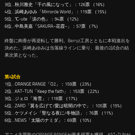
3位…秋川雅史「千の風になって」：126票 （16%）
4位…浜崎あゆみ「Mirrorcle World」：119票 （15%）
5位…℃-ute「涙の色」：94票 （12%）
6位…中島美嘉「SAKURA~花霞~」：57票 （7%）
終盤に絢香が再逆転して勝利。Berryz工房とともに本戦進出を
決めた。浜崎あゆみは当落線ラインに乗り、最後の2試合の結
果次第となった。
第4試合
1位…ORANGE RANGE「O2」：159票 （23%）
2位…KAT-TUN「Keep the faith」：153票 （22%）
3位…ジェロ「海雪」：118票 （17%）
4位…ZARD「翼を広げて/愛は暗闇の中で」：105票 （15%）
5位…ケツメイシ「聖なる夜に/冬物語」：76票 （11%）
6位…NEWS「太陽のナミダ」：69票 （10%）
アニメ主題歌のORANGE RANGEが最多得票を獲得。KAT-TUNが