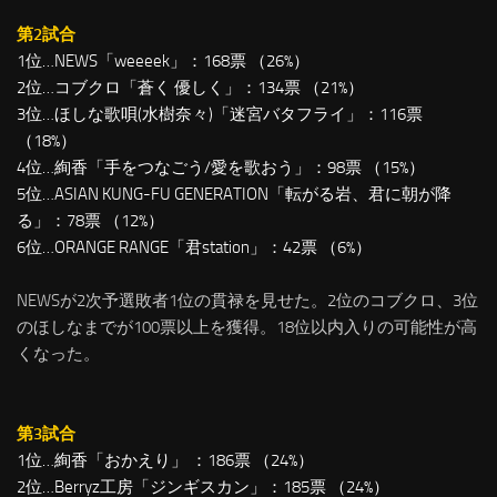
第2試合
1位…NEWS「weeeek」：168票 （26%）
2位…コブクロ「蒼く 優しく」：134票 （21%）
3位…ほしな歌唄(水樹奈々)「迷宮バタフライ」：116票
（18%）
4位…絢香「手をつなごう/愛を歌おう」：98票 （15%）
5位…ASIAN KUNG-FU GENERATION「転がる岩、君に朝が降
る」：78票 （12%）
6位…ORANGE RANGE「君station」：42票 （6%）
NEWSが2次予選敗者1位の貫禄を見せた。2位のコブクロ、3位
のほしなまでが100票以上を獲得。18位以内入りの可能性が高
くなった。
第3試合
1位…絢香「おかえり」 ：186票 （24%）
2位…Berryz工房「ジンギスカン」：185票 （24%）