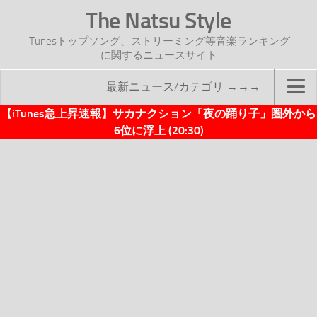
The Natsu Style
iTunesトップソング、ストリーミング等音楽ランキング
に関するニュースサイト
最新ニュース/カテゴリ →→→
【iTunes急上昇速報】サカナクション「夜の踊り子」圏外から
TOP
6位に浮上 (20:30)
サイトについて
年間ヒット曲ランキング
2016年度特集記事
2017年度特集記事
iTunesトップソング速報
iTunesデイリー
オリジナル週間トップソング
「オリジナルiTunes週間トップソング」紹介資料