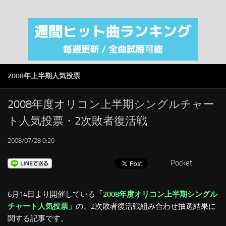
注目カテゴリ
オリジナルiTunes週間トップソング
音楽業界
SMAP
2008年上半期人気投票
AKB48
RSS
2008年度オリコン上半期シングルチャー
ト人気投票・2次敗者復活戦
LINKS
2008/07/28 0:20
Pocket
6月14日より開催している
「2008年度オリコン上半期シングル
チャート人気投票」
の、2次敗者復活戦組み合わせ抽選結果に
関する記事です。