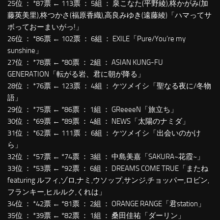
25位 ： *87票 ← 113票 ： 5組 ： 泉こなた(平野綾),柊かがみ(加
藤英美里),柊つかさ(福原香織),高良みゆき(遠藤綾)「ハマってサ
ボっておーまいがっ!」
26位 ： *86票 ← 102票 ： 6組 ： EXILE「Pure/You’re my
sunshine」
27位 ： *78票 ← *80票 ： 2組 ： ASIAN KUNG-FU
GENERATION「転がる岩、君に朝が降る」
28位 ： *76票 ← 123票 ： 4組 ： ケツメイシ「聖なる夜に/冬物
語」
29位 ： *75票 ← *86票 ： 1組 ： GReeeeN「旅立ち」
30位 ： *69票 ← *89票 ： 4組 ： NEWS「太陽のナミダ」
31位 ： *62票 ← 111票 ： 6組 ： ケツメイシ「出会いのかけ
ら」
32位 ： *57票 ← *74票 ： 3組 ： 中島美嘉「SAKURA~花霞~」
33位 ： *53票 ← *92票 ： 6組 ： DREAMS COME TRUE「またね
featuring ルフィ,ゾロ,ナミ,ウソップ,サンジ,チョッパー,ロビン,
フランキー,ヒルルク,くれは」
34位 ： *42票 ← *81票 ： 2組 ： ORANGE RANGE「君station」
35位 ： *39票 ← *82票 ： 1組 ： 桑田佳祐「ダーリン」