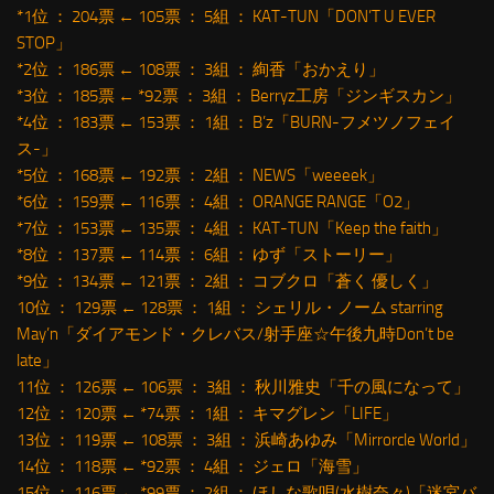
*1位 ： 204票 ← 105票 ： 5組 ： KAT-TUN「DON’T U EVER
STOP」
*2位 ： 186票 ← 108票 ： 3組 ： 絢香「おかえり」
*3位 ： 185票 ← *92票 ： 3組 ： Berryz工房「ジンギスカン」
*4位 ： 183票 ← 153票 ： 1組 ： B’z「BURN-フメツノフェイ
ス-」
*5位 ： 168票 ← 192票 ： 2組 ： NEWS「weeeek」
*6位 ： 159票 ← 116票 ： 4組 ： ORANGE RANGE「O2」
*7位 ： 153票 ← 135票 ： 4組 ： KAT-TUN「Keep the faith」
*8位 ： 137票 ← 114票 ： 6組 ： ゆず「ストーリー」
*9位 ： 134票 ← 121票 ： 2組 ： コブクロ「蒼く 優しく」
10位 ： 129票 ← 128票 ： 1組 ： シェリル・ノーム starring
May’n「ダイアモンド・クレバス/射手座☆午後九時Don’t be
late」
11位 ： 126票 ← 106票 ： 3組 ： 秋川雅史「千の風になって」
12位 ： 120票 ← *74票 ： 1組 ： キマグレン「LIFE」
13位 ： 119票 ← 108票 ： 3組 ： 浜崎あゆみ「Mirrorcle World」
14位 ： 118票 ← *92票 ： 4組 ： ジェロ「海雪」
15位 ： 116票 ← *99票 ： 2組 ： ほしな歌唄(水樹奈々)「迷宮バ