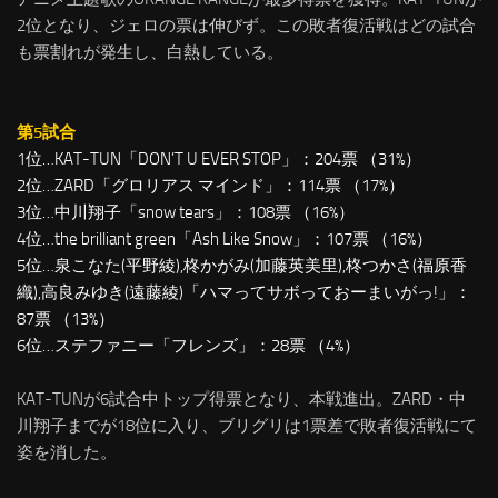
2位となり、ジェロの票は伸びず。この敗者復活戦はどの試合
も票割れが発生し、白熱している。
第5試合
1位…KAT-TUN「DON’T U EVER STOP」：204票 （31%）
2位…ZARD「グロリアス マインド」：114票 （17%）
3位…中川翔子「snow tears」：108票 （16%）
4位…the brilliant green「Ash Like Snow」：107票 （16%）
5位…泉こなた(平野綾),柊かがみ(加藤英美里),柊つかさ(福原香
織),高良みゆき(遠藤綾)「ハマってサボっておーまいがっ!」：
87票 （13%）
6位…ステファニー「フレンズ」：28票 （4%）
KAT-TUNが6試合中トップ得票となり、本戦進出。ZARD・中
川翔子までが18位に入り、ブリグリは1票差で敗者復活戦にて
姿を消した。