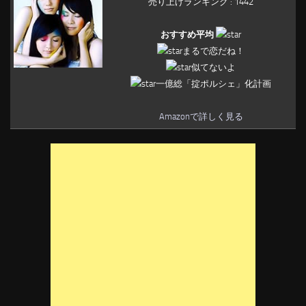
売り上げランキング : 1442
おすすめ平均
まるで恋だね！
似てないよ
一億総「掟ポルシェ」化計画
Amazonで詳しく見る