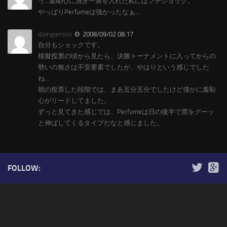
う…羞恥心に清き一票を入れた私にはプチショック。
やっぱりPerfumeは強かったなぁ…
dairyperson
2008/09/02 08:17
自分もショックです。
模擬投票の頃から見たら、決勝トーナメントに入ってからの
勢いの無さは不安要素でしたが、やはりという感じでした
ね…
朝の投票した段階では、まあ五分五分でしたけど僅かに羞恥
心がリードしてました。
ずっと見てきた感じでは、Perfumeは日の後半で票をグーッ
と伸ばしてくるタイプだなと感じました。
FOLLOW: