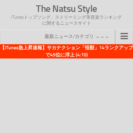
The Natsu Style
iTunesトップソング、ストリーミング等音楽ランキング
に関するニュースサイト
最新ニュース/カテゴリ →→→
【iTunes急上昇速報】サカナクション「怪獣」14ランクアップ
TOP
で45位に浮上 (4:10)
サイトについて
年間ヒット曲ランキング
2016年度特集記事
2017年度特集記事
iTunesトップソング速報
iTunesデイリー
オリジナル週間トップソング
「オリジナルiTunes週間トップソング」紹介資料