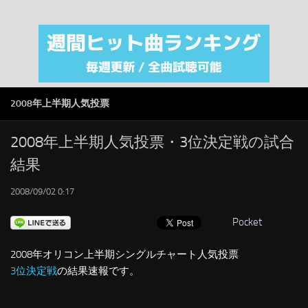
注目カテゴリ
オリジナルiTunes週間トップソング
音楽業界
SMAP
2008年上半期人気投票
AKB48
RSS
2008年上半期人気投票・3位決定戦の試合
結果
LINKS
2008/09/02 0:17
Pocket
2008年オリコン上半期シングルチャート人気投票
3位決定戦
の結果速報です。