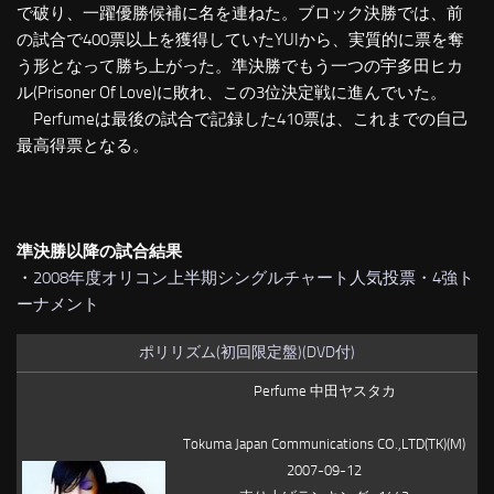
で破り、一躍優勝候補に名を連ねた。ブロック決勝では、前
の試合で400票以上を獲得していたYUIから、実質的に票を奪
う形となって勝ち上がった。準決勝でもう一つの宇多田ヒカ
ル(Prisoner Of Love)に敗れ、この3位決定戦に進んでいた。
Perfumeは最後の試合で記録した410票は、これまでの自己
最高得票となる。
準決勝以降の試合結果
・
2008年度オリコン上半期シングルチャート人気投票・4強ト
ーナメント
ポリリズム(初回限定盤)(DVD付)
Perfume 中田ヤスタカ
Tokuma Japan Communications CO.,LTD(TK)(M)
2007-09-12