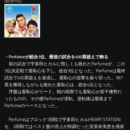
(総合4位)
・Perfumeが総合3位、最後の試合を400票超えで飾る
前の試合で宇多田ヒカルに惜しくも敗れたPerfumeが、この
3位決定戦で羞恥心を下し、総合3位となった。Perfumeは最終
試合で400票超えを達成し、羞恥心の追撃を振り切った。367
票を獲得しながらも敗れた羞恥心は、総合4位となった。
序盤は羞恥心がリード。朝の段階でも羞恥心が若干優勢だ
ったものの、その後Perfumeが逆転。逆転後は最後まで
Perfumeのペースとなった。
Perfumeはブロック1回戦で宇多田ヒカル(HEART STATION)
を、2回戦ではベスト盤の売上が快調だった安室奈美恵を僅差