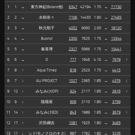
1
1
→
東方神起(Bolero他)
6347
42194
1.70
→
71730
2
2
→
水樹奈々
7106
14455
1.90
→
27465
3
3
→
秋元順子
4052
9060
2.00
→
18120
4
4
→
Buono!
2350
7625
1.75
→
13344
5
5
→
秦基博
2327
5966
1.75
→
10441
6
6
→
D
777
1946
4.10
→
7978
↑
7
8
↑
Aqua Timez
818
2523
1.75
→
4415
8
7
↓
ALI PROJECT
1027
2365
1.85
→
4376
↓
9
12
↑
みなみけ(OP)
924
2117
1.85
→
3916
↑
10
9
↓
陰陽座
906
2110
1.80
→
3799
11
14
↑
みなみけ(ED)
843
1989
1.85
→
3679
↑
12
17
↑
沢田綱吉
1081
1925
1.80
→
3465
13
11
↓
シド(モノクロのキス)
887
1792
1.80
→
3226