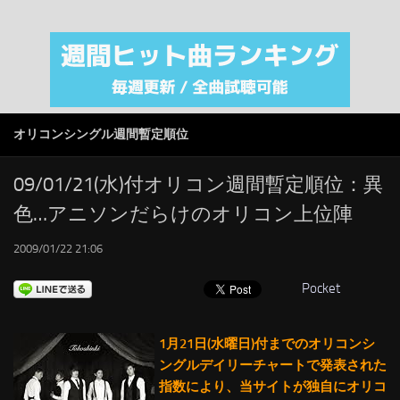
注目カテゴリ
オリジナルiTunes週間トップソング
音楽業界
SMAP
オリコンシングル週間暫定順位
AKB48
RSS
09/01/21(水)付オリコン週間暫定順位：異
色…アニソンだらけのオリコン上位陣
LINKS
2009/01/22 21:06
Pocket
1月21日(水曜日)付までのオリコンシ
ングルデイリーチャートで発表された
指数により、当サイトが独自にオリコ