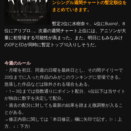
ンシングル週間チャートの暫定順位を
まとめていきます
。
暫定2位に水樹奈々、4位にBuono!、8
位にアリプロ…。次週の週間チャート上位には、アニソンが大
量に初登場する可能性が高まった。また、明日にもみなみけ
のOPとEDが同時に暫定トップ10入りしそうだ。
今週のルール
・月曜を初日、同週の日曜を最終日とし、その間デイリーで
20位までに入った作品のみがこのランキングに登場できる。
急落した作品などは除外される場合もある。
・1～3位までは指数通りにポイント配分、4位以下は当サイト
が独自に数字を決定して配分。
・過去の配分に対しても最新の結果を踏まえ微調整が入るこ
とがある。
→修正内容に関しては「本日修正」欄に矢印で記す。(↑：上
方、↓：下方)