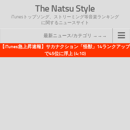
The Natsu Style
iTunesトップソング、ストリーミング等音楽ランキング
に関するニュースサイト
最新ニュース/カテゴリ →→→
【iTunes急上昇速報】サカナクション「怪獣」14ランクアップ
TOP
で45位に浮上 (4:10)
サイトについて
年間ヒット曲ランキング
2016年度特集記事
2017年度特集記事
iTunesトップソング速報
iTunesデイリー
オリジナル週間トップソング
「オリジナルiTunes週間トップソング」紹介資料