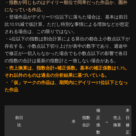
・指数が同じものはデイリー順位で同率だった作品か、圏外
になっている作品。
・登場作品がデイリー51位以下に落ちた場合は、基本は前日
比10.5%減で仮計算。ただし特別な事情による増加などが想定
される場合は、この限りではない。
・4位以下の指数は割合計算による算出の都合上小数点以下が
存在する。小数点以下切り上げが表中の数字であり、週途中
で修正が一切入らなかった場合でも小数点以下の影響で各日
の指数の合計は最新の指数計と一致しない場合がある。
・売上換算は、指数合計×補正係数。基本の補正係数は1.75。
それ以外のものは過去の分析結果に基づいている。
・「仮」マークの作品は、期間内にデイリー51位以下となっ
た作品
補
本
前日
指数
正
売上
日
水
→
比
合計
係
換算
修
数
正