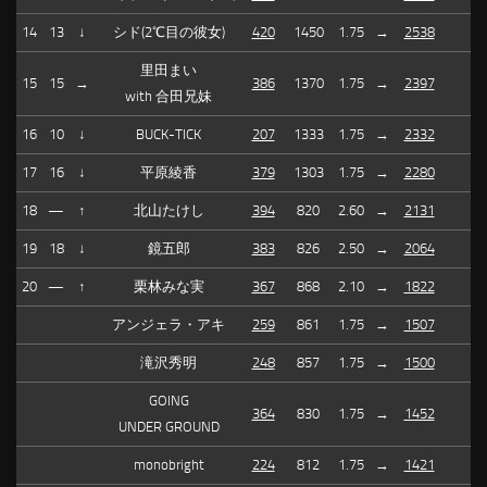
14
13
↓
シド(2℃目の彼女)
420
1450
1.75
→
2538
里田まい
15
15
→
386
1370
1.75
→
2397
with 合田兄妹
16
10
↓
BUCK-TICK
207
1333
1.75
→
2332
17
16
↓
平原綾香
379
1303
1.75
→
2280
18
—
↑
北山たけし
394
820
2.60
→
2131
19
18
↓
鏡五郎
383
826
2.50
→
2064
20
—
↑
栗林みな実
367
868
2.10
→
1822
アンジェラ・アキ
259
861
1.75
→
1507
滝沢秀明
248
857
1.75
→
1500
GOING
364
830
1.75
→
1452
UNDER GROUND
monobright
224
812
1.75
→
1421