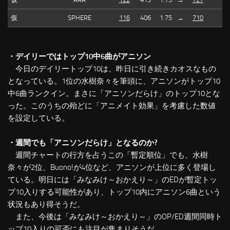
仮
SPHERE
116
406
1.75
→
710
・デイリーではトップ10中6曲がアニソン
今日のデイリートップ10は、昨日に引き続きカオスなもの
となっている。1位の水樹奈々を筆頭に、アニソンがトップ10
中6曲ランクイン。まさに「アニソンだらけ」のトップ10とな
った。このうちの殆どに「アニメイト効果」を考慮した数値
を設定している。
・週間でも「アニソンだらけ」となるのか?
週間チャートの行方を占うこの「暫定順位」でも、水樹
奈々が2位、Buono!が4位など、アニソンが上位に多く登場し
ている。明日には「みなみけ～おかえり～」のEDが暫定トッ
プ10入りする可能性があり、トップ10内にアニソン6曲という
状況もあり得そうだ。
また、今後は「みなみけ～おかえり～」のOP/ED週間同時ト
ップ10入りの可否にも注目が集まりそうだ。