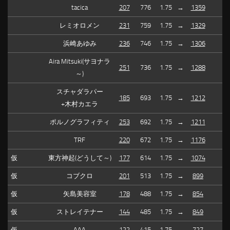
tacica
207
776
1.75
→
1359
レミオロメン
231
759
1.75
→
1329
浜崎あゆみ
236
746
1.75
→
1306
Aira Mitsuki(サヨナラ
251
736
1.75
→
1288
～)
スチャダラパー
185
693
1.75
→
1212
+木村カエラ
ポルノグラフィティ
253
692
1.75
→
1211
TRF
220
672
1.75
→
1176
仮
東方神起(どうして～)
177
614
1.75
→
1074
仮
コブクロ
201
513
1.75
→
899
仮
矢島美容室
178
488
1.75
→
854
仮
ストレイテナー
144
485
1.75
→
849
仮
AAA
122
415
1.75
→
727