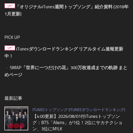
「オリジナルiTunes週間トップソング」紹介資料 (2018年
1月更新)
PICK UP
iTunesダウンロードランキング リアルタイム速報更新
中！
・
SMAP「世界に一つだけの花」300万枚達成までの軌跡 まと
めページ
最新記事
ITUNESトップソング (ITUNESダウンロードランキング)
【4:00更新】2026/08/01付iTunesトップソン
グ：BTS「Aliens」が1位！2位にサカナクショ
ン、3位にM!LK