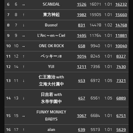
6
6
→
SCANDAL
1526
16071
1.01
16232
7
8
↑
東方神起
1982
15505
1.01
15660
8
7
↓
Buono!
831
14478
1.02
14768
9
9
→
L’Arc～en～Ciel
1495
11764
1.01
11881
10
10
→
ONE OK ROCK
658
9940
1.01
10040
11
12
↑
ベッキー♪#
1014
8245
1.01
8327
12
14
↑
YUI
1211
7356
1.01
7430
仁王雅治 with
13
11
↓
453
6972
1.05
7321
立海大付属中
日吉若 with
14
13
↓
457
6561
1.05
6889
氷帝学園中
FUNKY MONKEY
15
15
→
1067
6684
1.01
6751
BABYS
16
17
↑
alan
639
5573
1.01
5629