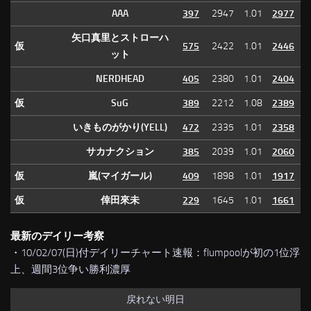
AAA
397
2947
1.01
2977
矢口真里とストローハ
仮
575
2422
1.01
2446
ット
NERDHEAD
405
2380
1.01
2404
仮
SuG
389
2212
1.08
2389
いきものがかり(YELL)
472
2335
1.01
2358
サカナクション
385
2039
1.01
2060
仮
嵐(マイガール)
409
1898
1.01
1917
仮
倖田來未
229
1645
1.01
1661
最新のデイリー考察
・
10/02/07(日)付デイリーチャート速報：flumpoolが初の1位浮
上、週間3位争い勝利濃厚
戻れない明日