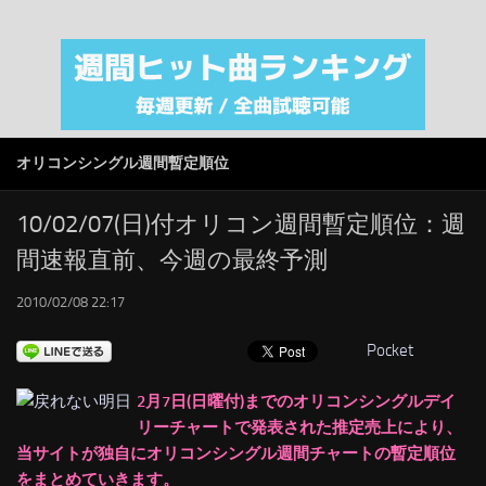
注目カテゴリ
オリジナルiTunes週間トップソング
音楽業界
SMAP
オリコンシングル週間暫定順位
AKB48
RSS
10/02/07(日)付オリコン週間暫定順位：週
間速報直前、今週の最終予測
LINKS
2010/02/08 22:17
Pocket
2月7日(日曜付)までのオリコンシングルデイ
リーチャートで発表された推定売上により、
当サイトが独自にオリコンシングル週間チャートの暫定順位
をまとめていきます。