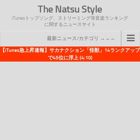
The Natsu Style
iTunesトップソング、ストリーミング等音楽ランキング
に関するニュースサイト
最新ニュース/カテゴリ →→→
【iTunes急上昇速報】サカナクション「怪獣」14ランクアップ
TOP
で45位に浮上 (4:10)
サイトについて
年間ヒット曲ランキング
2016年度特集記事
2017年度特集記事
iTunesトップソング速報
iTunesデイリー
オリジナル週間トップソング
「オリジナルiTunes週間トップソング」紹介資料