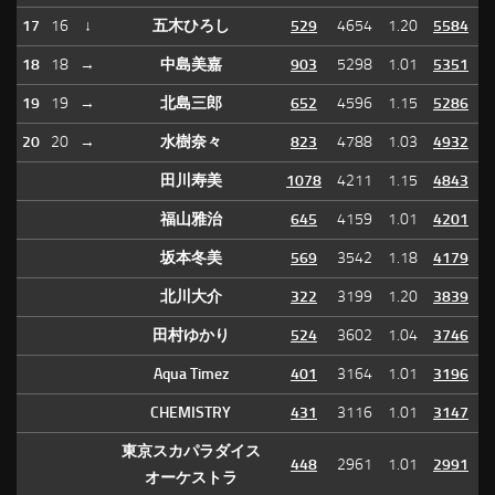
17
16
↓
五木ひろし
529
4654
1.20
5584
18
18
→
中島美嘉
903
5298
1.01
5351
19
19
→
北島三郎
652
4596
1.15
5286
20
20
→
水樹奈々
823
4788
1.03
4932
田川寿美
1078
4211
1.15
4843
福山雅治
645
4159
1.01
4201
坂本冬美
569
3542
1.18
4179
北川大介
322
3199
1.20
3839
田村ゆかり
524
3602
1.04
3746
Aqua Timez
401
3164
1.01
3196
CHEMISTRY
431
3116
1.01
3147
東京スカパラダイス
448
2961
1.01
2991
オーケストラ