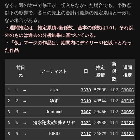
なる。週の途中で修正が一切入らなかった場合でも、小数点
以下の影響で、各日の売上の合計は最新の推定累積と一致し
ない場合がある。
・週間推定は、推定累積×新係数。基本の係数は1.01。それ以
外のものは過去の分析結果に基づいている。
・「仮」マークの作品は、期間内にデイリー51位以下となっ
た作品
新
前日
推定
週間
アーティスト
日
係
比
累積
推定
数
1
1
→
aiko
3378
57908
1.02
59066
2
2
→
ゆず
3310
48544
1.02
49515
3
3
→
flumpool
3467
29466
1.02
30056
4
4
→
清水翔太×加藤ミリヤ
3421
28938
1.01
29227
5
5
→
TOKIO
2417
24875
1.01
25124