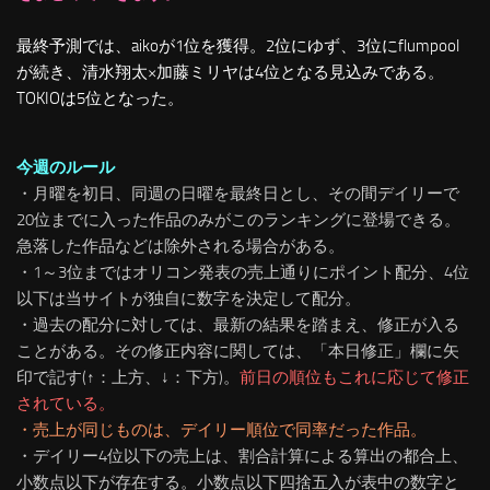
最終予測では、aikoが1位を獲得。2位にゆず、3位にflumpool
が続き、清水翔太×加藤ミリヤは4位となる見込みである。
TOKIOは5位となった。
今週のルール
・月曜を初日、同週の日曜を最終日とし、その間デイリーで
20位までに入った作品のみがこのランキングに登場できる。
急落した作品などは除外される場合がある。
・1～3位まではオリコン発表の売上通りにポイント配分、4位
以下は当サイトが独自に数字を決定して配分。
・過去の配分に対しては、最新の結果を踏まえ、修正が入る
ことがある。
その修正内容に関しては、「本日修正」欄に矢
印で記す(↑：上方、↓：下方)。
前日の順位もこれに応じて修正
されている。
・売上が同じものは、デイリー順位で同率だった作品。
・デイリー4位以下の売上は、割合計算による算出の都合上、
小数点以下が存在する。小数点以下四捨五入が表中の数字と