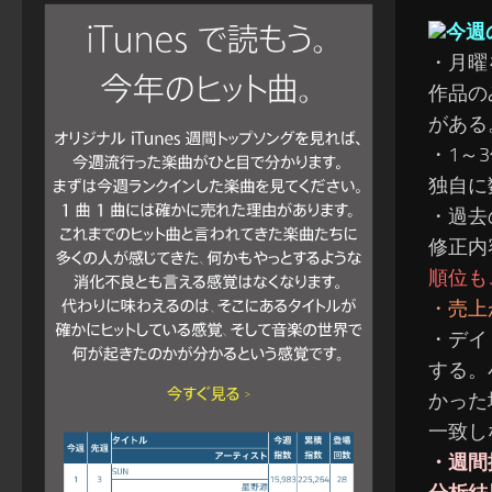
今週
・月曜
作品の
がある
・1～
独自に
・過去
修正内
順位も
・売上
・デイ
する。
かった
一致し
・週間