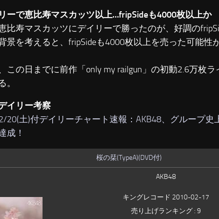
ーで恵比寿マスカッツ以上…fripSideも4000枚以上か
比寿マスカッツにデイリーで勝ったのが、好調のfripSi
背景を考えると、fripSideも4000枚以上を売った可能
の日までに前作「only my railgun」の初動2.6万
る。
デイリー考察
/02/20(土)付デイリーチャート速報：AKB48、グループ
達成！
桜の栞(TypeA)(DVD付)
AKB48
キングレコード 2010-02-17
売り上げランキング : 9