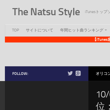
The Natsu Style
iTunesト
TOP
サイトについて
年間ヒット曲ランキング
【iTun
FOLLOW:
オリコ
10
位