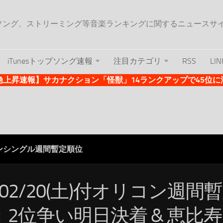
ップソング、ストリーミング等音楽ランキングに関するニュースサ
iTunesトップソング速報
注目カテゴリ
RSS
LIN
es急上昇速報】サカナクション「怪獣」14ランクアップで45位に浮上 
ンシングル週間暫定順位
/02/20(土)付オリコン週間
：2位争い明日決着 & 恵比