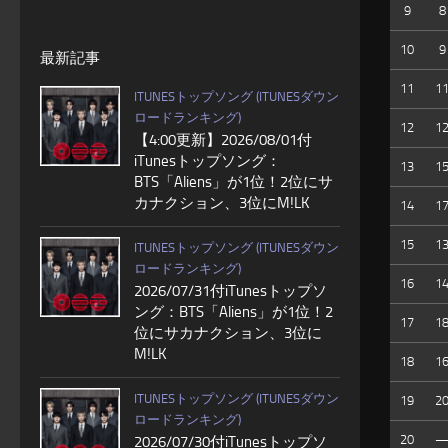
9
8
10
9
最新記事
11
1
ITUNESトップソング (ITUNESダウン
ロードランキング)
12
1
【4:00更新】2026/08/01付
iTunesトップソング：
13
1
BTS「Aliens」が1位！2位にサ
カナクション、3位にM!LK
14
1
15
1
ITUNESトップソング (ITUNESダウン
ロードランキング)
16
1
2026/07/31付iTunesトップソ
ング：BTS「Aliens」が1位！2
17
1
位にサカナクション、3位に
M!LK
18
1
ITUNESトップソング (ITUNESダウン
19
2
ロードランキング)
20
2026/07/30付iTunesトップソ