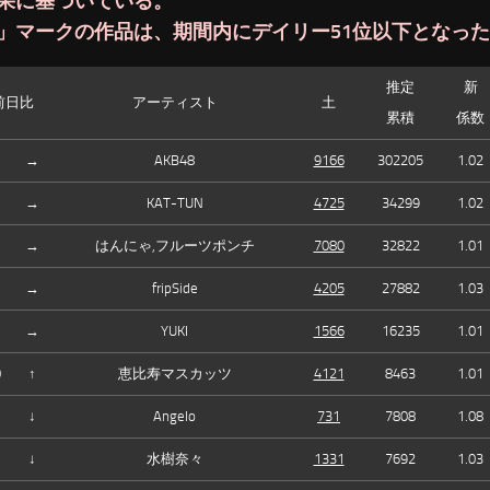
果に基づいている。
」マークの作品は、期間内にデイリー51位以下となっ
推定
新
前日比
アーティスト
土
累積
係数
→
AKB48
9166
302205
1.02
→
KAT-TUN
4725
34299
1.02
→
はんにゃ,フルーツポンチ
7080
32822
1.01
→
fripSide
4205
27882
1.03
→
YUKI
1566
16235
1.01
0
↑
恵比寿マスカッツ
4121
8463
1.01
↓
Angelo
731
7808
1.08
↓
水樹奈々
1331
7692
1.03