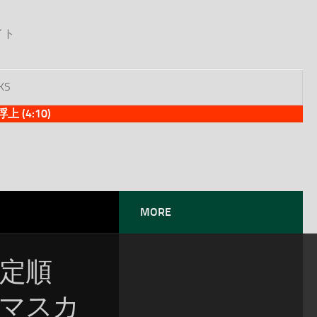
イト
KS
(4:10)
MORE
暫定順
寿マスカ