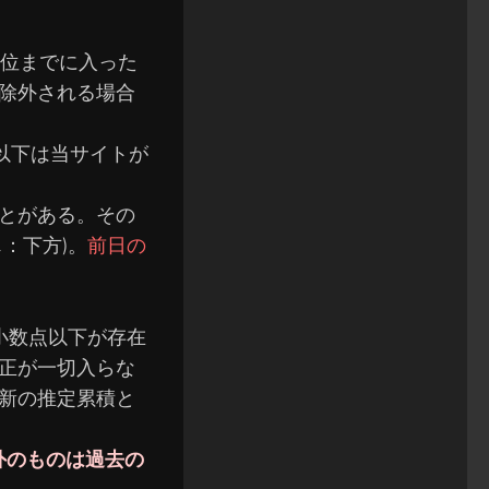
0位までに入った
除外される場合
以下は当サイトが
とがある。
その
：下方)。
前日の
小数点以下が存在
正が一切入らな
新の推定累積と
外のものは過去の