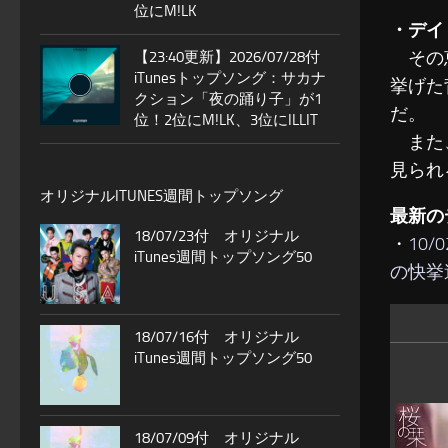
位にM!LK
・デイリ
その恵
【23:40更新】2026/07/28付
iTunesトップソング：サカナ
挙げた
クション「夜の踊り子」が1
だ。
位！2位にM!LK、3位にILLIT
また、こ
見られ
オリジナルITUNES週間トップソング
最新の
18/07/23付 オリジナル
・
10
iTunes週間トップソング50
の快挙
18/07/16付 オリジナル
iTunes週間トップソング50
18/07/09付 オリジナル