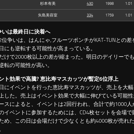
杉本有美
430
1998
1.01
矢島美容室
334
1759
1.01
争いは最終日に決着へ
位争いは、はんにゃ,フルーツポンチがKAT-TUNとの
日にも逆転する可能性が高まっている。
けで2000枚以上の差が縮まった。明日のデイリーで
逆転の可能性が高い。
ント効果で高騰? 恵比寿マスカッツが暫定6位浮上
にイベントを行った恵比寿マスカッツが、売上を大幅
上した。売上はイベント効果で大幅に伸びている可能性
スによると、イベントは2回行われ、合計で約1000人
のイベントに参加するためには、CD4枚セットを会場で
ため、この日は会場だけで少なくとも約4000枚が売れ
。