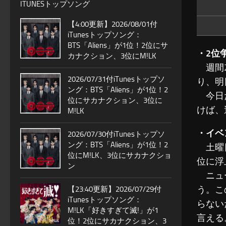
ITUNESトップソング
【4:00更新】2026/08/01付
iTunesトップソング：
BTS「Aliens」が1位！2位にサ
・2位
カナクション、3位にM!LK
週間2
2026/07/31付iTunesトップソ
り、明
ング：BTS「Aliens」が1位！2
今日だ
位にサカナクション、3位に
けば、
M!LK
・イベ
2026/07/30付iTunesトップソ
ング：BTS「Aliens」が1位！2
土曜日
位にM!LK、3位にサカナクショ
位に浮
ン
ニュー
う。こ
【23:40更新】2026/07/29付
iTunesトップソング：
らない
M!LK「好きすぎて滅!」が1
言える
位！2位にサカナクション、3