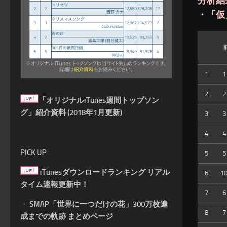
分析結
・「仮
1
1
2
2
「オリジナルiTunes週間トップソン
グ」紹介資料 (2018年1月更新)
3
3
4
4
PICK UP
5
5
iTunesダウンロードランキング リアル
6
1
タイム速報更新中！
7
6
・
SMAP「世界に一つだけの花」300万枚達
8
7
成までの軌跡 まとめページ