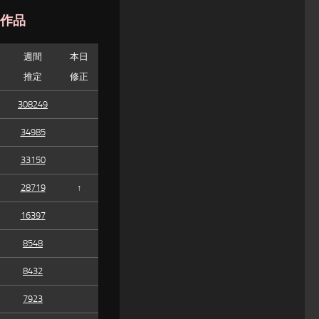
た作品
週間
本日
推定
修正
308249
34985
33150
28719
↑
16397
8548
8432
7923