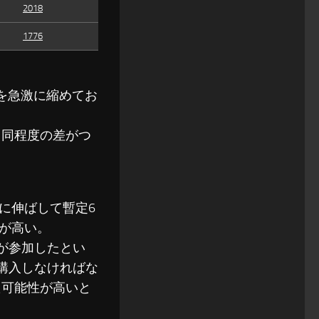
2018
1776
差を急激に縮めてお
も同程度の差がつ
に伸ばして暫定6
が高い。
が参加したとい
購入しなければな
た可能性が高いと