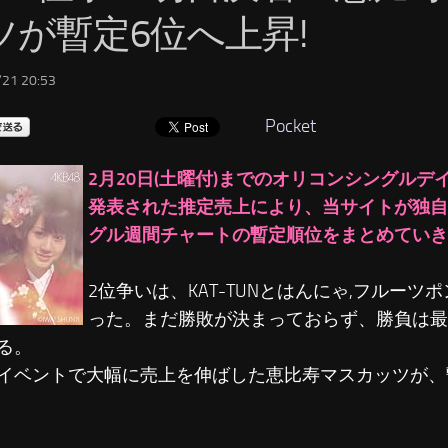
ツが暫定6位へ上昇!
21 20:53
Pocket
2月20日(土曜付)までのオリコンシングルデ
発表された推定売上により、当サイトが独自
グル週間チャートの暫定順位をまとめていき
2位争いは、KAT-TUNとはんにゃ,フルーツ
った。まだ勝敗が決まっておらず、勝負は最
る。
イベントで大幅に売上を伸ばした恵比寿マスカッツが、