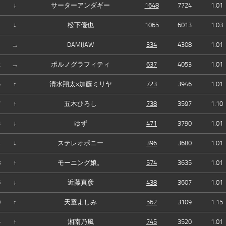
↓
サーターアンダギー
1648
7724
1.01
↓
松下優也
1065
6013
1.03
1
→
DAMIJAW
334
4308
1.01
2
→
ポルノグラフィティ
637
4053
1.01
5
↑
清水翔太×加藤ミリヤ
723
3946
1.01
7
↑
五木ひろし
738
3597
1.10
3
↓
ゆず
471
3790
1.01
4
↓
ステレオポニー
396
3680
1.01
8
↑
モーニング娘。
574
3635
1.01
6
↓
近藤真彦
438
3607
1.01
0
↑
天童よしみ
562
3109
1.15
—
↑
湘南乃風
745
3520
1.01