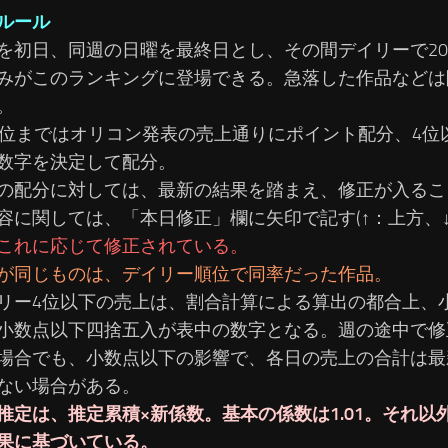
ルール
を初日、同週の日曜を最終日とし、その間デイリーで2
みがこのランキングに登場できる。急落した作品などは
。
3位まではオリコン発表の売上通りにポイント配分、4位
数字を決定して配分。
の配分に対しては、最新の結果を踏まえ、修正が入るこ
容に関しては、「本日修正」欄に矢印で記す(↑：上方、↓
これに応じて修正されている。
が同じものは、デイリー順位で同率だった作品。
リー4位以下の売上は、割合計算による算出の都合上、
小数点以下四捨五入が表中の数字となる。週の途中で修
場合でも、小数点以下の影響で、各日の売上の合計は最
ない場合がある。
推定は、推定累積×新係数。基本の係数は1.01。それ以
果に基づいている。