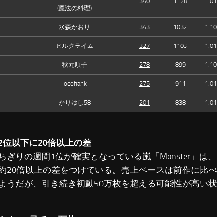
340
1128
1.01
(魔法の料理)
水森かおり
343
1032
1.10
ヒルクライム
327
1103
1.01
秋元順子
278
899
1.10
locofrank
275
911
1.01
かりゆし58
201
838
1.01
2位以下に20倍以上の差
ぎりの週間1位が確実となっている嵐「Monster」は
約20倍以上の差をつけている。売上ペースは前作に比
ようだが、引き続き初動50万枚を超える可能性が高い