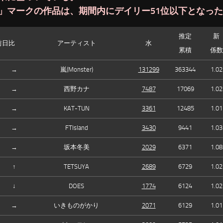
」マークの作品は、期間内にデイリー51位以下となっ
推定
新
前日比
アーティスト
水
累積
係数
→
嵐(Monster)
131299
363344
1.02
→
西野カナ
7487
17069
1.02
→
KAT-TUN
3361
12485
1.01
→
FTIsland
3430
9441
1.03
→
坂本冬美
2029
6371
1.08
↑
TETSUYA
2689
6729
1.02
↓
DOES
1774
6124
1.02
→
いきものがかり
2071
6129
1.01