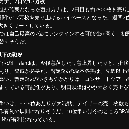
カナ、2日で1.7万枚
が確実となった西野カナは、2日目も約7500枚を売り
日間で1.7万枚を売り上げるハイペースとなった。週間2位
を大きくリードしている。
は自己最高の2位にランクインする可能性が高く、初
替えそうだ。
以下の戦況
位のFTIslandは、今後急落したり急上昇したりと、推
あり、警戒が必要だ。暫定5位の坂本冬美は、先週以上
高い。暫定8位のいきものがかりは、コンサートツアー
まっている可能性があり、明日以降はやや大きく売上を
いは、5～8位あたりが大混戦。デイリーの売上枚数も
作有利の展開になりそうだ。10位争いは今のところBRAHM
PIN’が有利となっている。