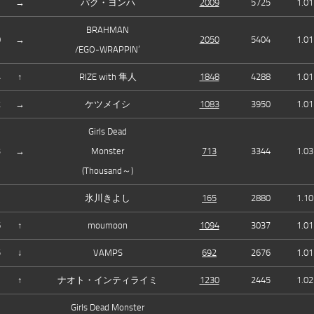
→
パク・ヨンハ
2009
5725
1.01
BRAHMAN
0
→
2050
5404
1.01
/EGO-WRAPPIN’
4
↑
RIZE with 隼人
1848
4288
1.01
2
→
ケツメイシ
1083
3950
1.01
Girls Dead
3
→
Monster
713
3344
1.03
(Thousand～)
氷川きよし
165
2880
1.10
6
↑
moumoon
1094
3037
1.01
5
↓
VAMPS
692
2676
1.01
—
↑
ナオト・インティライミ
1230
2445
1.02
Girls Dead Monster