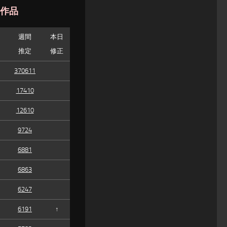
た作品
週間
本日
推定
修正
370611
17410
12610
9724
6881
6863
6247
6191
↑