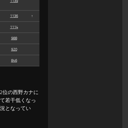
1139
1136
↑
1114
988
920
846
、2位の西野カナに
べて若干低くなっ
状況となってい