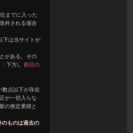
0位までに入った
除外される場合
以下は当サイトが
とがある。
その
：下方)。
前日の
小数点以下が存在
正が一切入らな
新の推定累積と
外のものは過去の