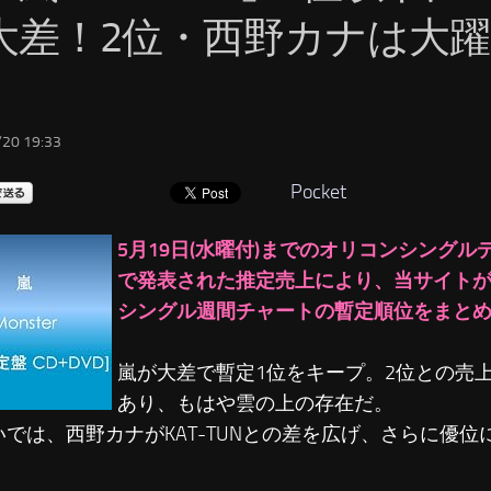
大差！2位・西野カナは大
20 19:33
Pocket
5月19日(水曜付)までのオリコンシング
で発表された推定売上により、当サイト
シングル週間チャートの暫定順位をまと
嵐が大差で暫定1位をキープ。2位との売上
あり、もはや雲の上の存在だ。
いでは、西野カナがKAT-TUNとの差を広げ、さらに優