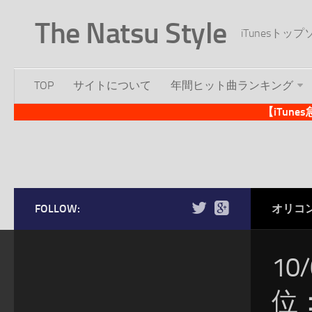
The Natsu Style
iTunesト
TOP
サイトについて
年間ヒット曲ランキング
【iTun
FOLLOW:
オリコ
10
位：