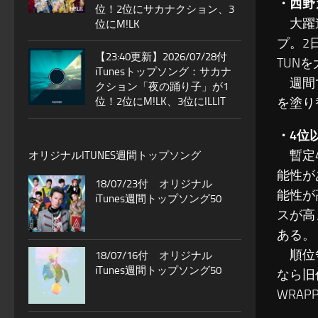
・西野
位！2位にサカナクション、3
大躍進
位にM!LK
プ。2
【23:40更新】2026/07/28付
TUN
iTunesトップソング：サカナ
週間で
クション「夜の踊り子」が1
位！2位にM!LK、3位にILLIT
を塗り
・4位
暫定4
オリジナルITUNES週間トップソング
能性が
18/07/23付 オリジナル
能性が
iTunes週間トップソング50
スが高
ある。
順位争
18/07/16付 オリジナル
iTunes週間トップソング50
なら旧
WRAP