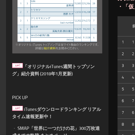
・「仮
1
1
2
2
3
3
「オリジナルiTunes週間トップソン
グ」紹介資料 (2018年1月更新)
4
4
5
5
PICK UP
6
7
iTunesダウンロードランキング リアル
7
6
タイム速報更新中！
8
8
・
SMAP「世界に一つだけの花」300万枚達