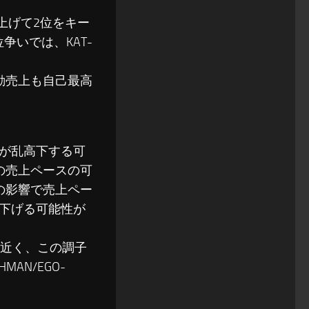
上げて2位をキー
争いでは、KAT-
動売上も自己最高
移が乱高下する可
の売上ペースの可
の影響で売上ペー
下げる可能性が
近く、この調子
AN/EGO-