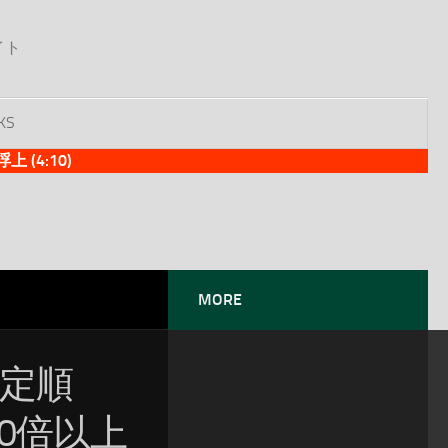
イト
KS
(4:10)
MORE
暫定順
20倍以上