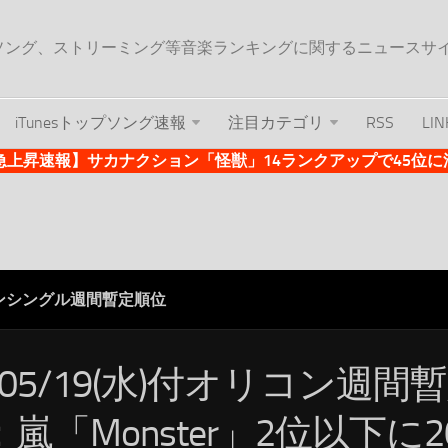
ップソング、ストリーミング等音楽ランキングに関するニュースサ
iTunesトップソング速報
注目カテゴリ
RSS
LIN
es急上昇速報】サカナクション「怪獣」14ランクアップで45位に浮上 
ンシングル週間暫定順位
/05/19(水)付オリコン週間
嵐「Monster」2位以下に