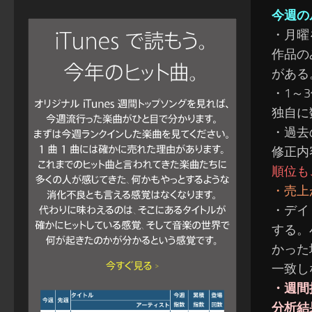
今週の
・月曜
作品の
がある
・1～
独自に
・過去
修正内
順位も
・売上
・デイ
する。
かった
一致し
・週間
分析結