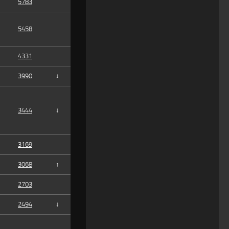
5783
5458
4331
3990
↓
3444
↓
3169
3068
↑
2703
2494
↓