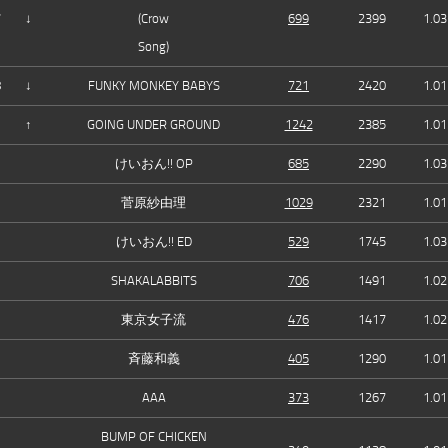
7
↓
(Crow
699
2399
1.03
Song)
8
↓
FUNKY MONKEY BABYS
721
2420
1.01
—
↑
GOING UNDER GROUND
1242
2385
1.01
けいおん!! OP
685
2290
1.03
菅原紗由理
1029
2321
1.01
けいおん!! ED
529
1745
1.03
SHAKALABBITS
706
1491
1.02
東京女子流
476
1417
1.02
斉藤和義
405
1290
1.01
AAA
373
1267
1.01
BUMP OF CHICKEN