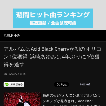
注目カテゴリ
オリジナルiTunes週間トップソング
音楽業界
SMAP
浜崎あゆみ
AKB48
RSS
アルバムはAcid Black Cherryが初のオリコ
ン1位獲得! 浜崎あゆみは4年ぶりに1位獲
LINKS
得を逃す
2012/03/27 8:15
Pocket
最新の4/2付オリコン週間アルバムラ
ンキングが発表され、Acid Black