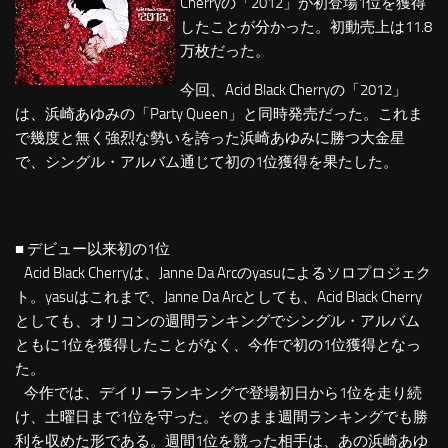
Cherryの「2012」が初登場1位を獲得
したことが分かった。初動売上は11.8
万枚だった。
今回、Acid Black Cherryの「2012」
は、浜崎あゆみの「Party Queen」と同時発売だった。これま
で幾度と無く強烈な勢いを誇った浜崎あゆみに勝つ大金星
で、シングル・アルバム通じて初の1位獲得を果たした。
■ デビュー以来初の1位
Acid Black Cherryは、Janne Da Arcのyasuによるソロプロジェク
ト。yasuはこれまで、Janne Da Arcとしても、Acid Black Cherry
としても、オリコンの週間ランキングでシングル・アルバム
ともに1位を獲得したことがなく、今作で初の1位獲得となっ
た。
今作では、デイリーランキングで登場初日から1位を走り続
け、土曜日まで1位を守った。そのまま週間ランキングでも勝
利を収めた形である。週間1位を競った相手は、あの浜崎あゆ