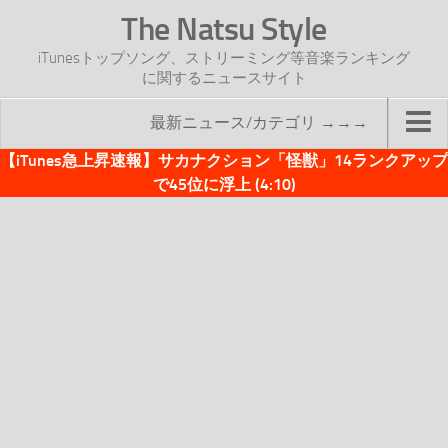
The Natsu Style
iTunesトップソング、ストリーミング等音楽ランキング
に関するニュースサイト
最新ニュース/カテゴリ →→→
【iTunes急上昇速報】サカナクション「怪獣」14ランクアップ
TOP
で45位に浮上 (4:10)
サイトについて
年間ヒット曲ランキング
2016年度特集記事
2017年度特集記事
iTunesトップソング速報
iTunesデイリー
オリジナル週間トップソング
「オリジナルiTunes週間トップソング」紹介資料