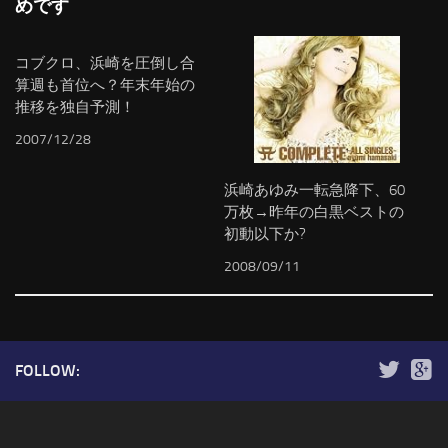
めです
コブクロ、浜崎を圧倒し合
算週も首位へ？年末年始の
推移を独自予測！
2007/12/28
浜崎あゆみ一転急降下、60
万枚→昨年の白黒ベストの
初動以下か?
2008/09/11
FOLLOW: