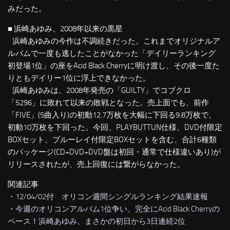
みだった。
■ 浜崎あゆみ、2008年以来の黒星
浜崎あゆみの今作は不調続きだった。これまでオリジナルア
ルバムで一度も逃したことがなかった「デイリーランキング
初登場1位」の座をAcid Black Cherryに明け渡し、その後一度た
りともデイリー1位に浮上できなかった。
浜崎あゆみは、2008年発売の「GUILTY」でコブクロ
「5296」に敗れて以来の敗戦となった。売上面でも、前作
「FIVE」(5曲入り)の初動12.7万枚を大幅に下回る9.8万枚で、
初動10万枚を下回った。今回、PLAYBUTTUN仕様、DVD付限定
BOXセット、ブルーレイ付限定BOXセットを含む、合計6種類
のパッケージ(CD+DVD+DVD盤は初回・通常で仕様違いあり)が
リリースされたが、売上回復には繋がらなかった。
関連記事
・
12/04/02付 オリコン週間シングルランキング結果速報
・
今週のオリコンアルバム1位争い、完全にAcid Black Cherryの
ペース！浜崎あゆみ、まさかの初日から3日連続2位