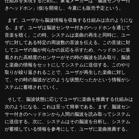
仕組みを実現するために、家電メーカーは「脳波センサー付
きヘッドホン」(仮)を開発し、今夏にも販売予定という。
まず、ユーザから脳波情報を収集する仕組みは次のようにな
る。まず、ユーザは脳波センサー付きのヘッドホンを通じて
音楽を聴く。この時、システムは楽曲の再生と同時に、ユー
ザに対してある特定の周波数の音波を伝える。この音波に対
してユーザの脳が何らかの反応を示すため、ヘッドホンに装
着された高精度のセンサーがその時の脳波を読み取り、脳波
と楽曲の情報をセットにしてシステムに送信する。このやり
取りが繰り返されることで、ユーザが再生した楽曲に対し
て、その時の脳波がどのような状態だったかという情報がシ
ステムに蓄積されていく。
そして、脳波状態に応じてユーザに楽曲を推薦する仕組みは
次のようになる。これは至って簡単である。まず、脳波セン
サー付きのヘッドホンから人間の脳波を読み取ってシステム
に送信する。次に、システムはその脳波を分析し、システム
が蓄積している情報を参考にして、ユーザに楽曲推薦する。