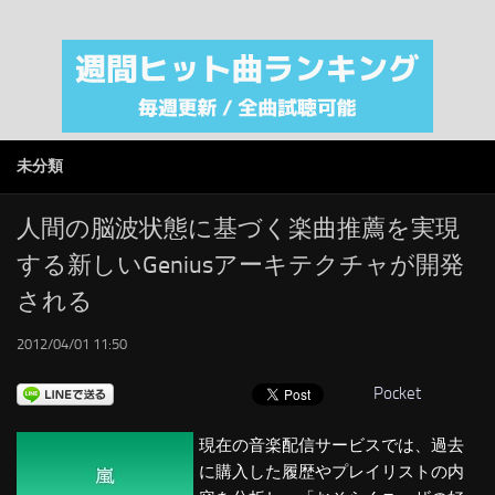
注目カテゴリ
オリジナルiTunes週間トップソング
音楽業界
SMAP
未分類
AKB48
RSS
人間の脳波状態に基づく楽曲推薦を実現
する新しいGeniusアーキテクチャが開発
LINKS
される
2012/04/01 11:50
Pocket
現在の音楽配信サービスでは、過去
に購入した履歴やプレイリストの内