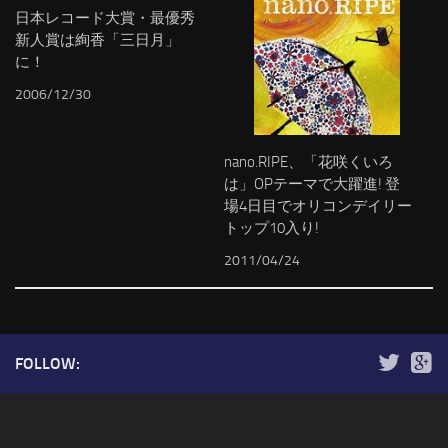
日本レコード大賞・最優秀
新人賞は絢香「三日月」
に！
2006/12/30
nano.RIPE、「花咲くいろ
は」OPテーマで大躍進! 登
場4日目でオリコンデイリー
トップ10入り!
2011/04/24
FOLLOW: