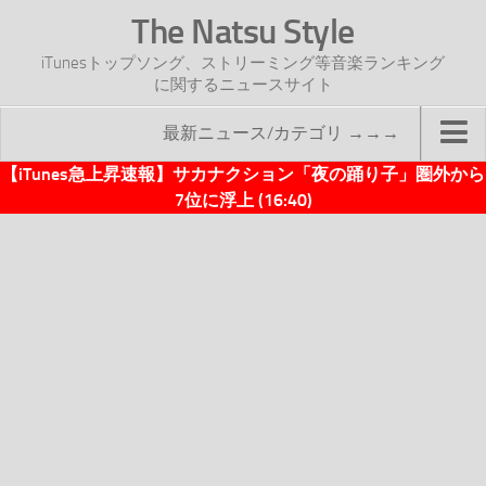
The Natsu Style
iTunesトップソング、ストリーミング等音楽ランキング
に関するニュースサイト
最新ニュース/カテゴリ →→→
【iTunes急上昇速報】サカナクション「夜の踊り子」圏外から
TOP
7位に浮上 (16:40)
サイトについて
年間ヒット曲ランキング
2016年度特集記事
2017年度特集記事
iTunesトップソング速報
iTunesデイリー
オリジナル週間トップソング
「オリジナルiTunes週間トップソング」紹介資料