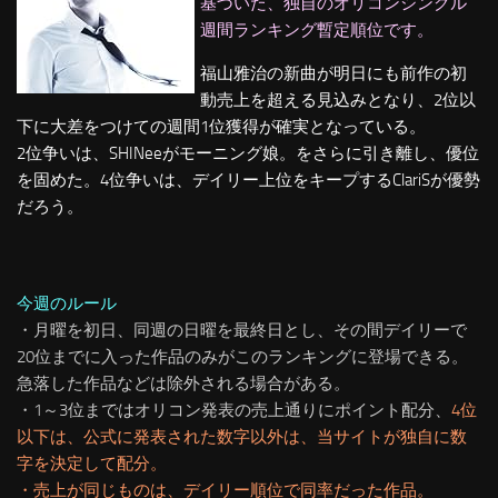
基づいた、独自のオリコンシングル
週間ランキング暫定順位です。
福山雅治の新曲が明日にも前作の初
動売上を超える見込みとなり、2位以
下に大差をつけての週間1位獲得が確実となっている。
2位争いは、SHINeeがモーニング娘。をさらに引き離し、優位
を固めた。4位争いは、デイリー上位をキープするClariSが優勢
だろう。
今週のルール
・月曜を初日、同週の日曜を最終日とし、その間デイリーで
20位までに入った作品のみがこのランキングに登場できる。
急落した作品などは除外される場合がある。
・1～3位まではオリコン発表の売上通りにポイント配分、
4位
以下は、公式に発表された数字以外は、当サイトが独自に数
字を決定して配分
。
・売上が同じものは、デイリー順位で同率だった作品。