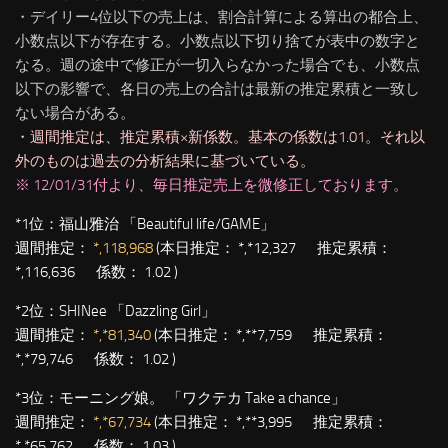
・デイリー4位以下の売上は、割合計算による算出の都合上、
小数点以下が存在する。小数点以下切り捨てが表中の数字と
なる。週の途中で修正が一切入らなかった場合でも、小数点
以下の影響で、各日の売上の合計は最新の推定累積と一致し
ない場合がある。
・週間推定は、推定累積×新係数。基本の係数は1.01。それ以
外のものは過去の分析結果に基づいている。
※ 12/01/31付より、毎日推定売上を微修正しております。
*1位：
福山雅治 「Beautiful life/GAME」
週間推定：
*,118,968
(本日推定： *,*12,327 推定累積：
*,116,636 係数： 1.02 )
*2位：
SHINee 「Dazzling Girl」
週間推定：
*,*81,340
(本日推定： *,**7,759 推定累積：
*,*79,746 係数： 1.02 )
*3位：
モーニング娘。 「ワクテカ Take a chance」
週間推定：
*,*67,734
(本日推定： *,**3,995 推定累積：
*,*65,762 係数： 1.03 )