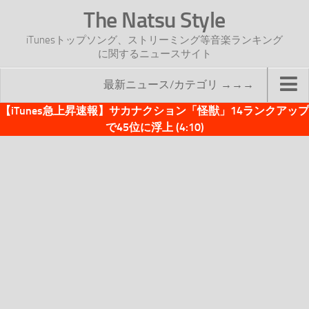
The Natsu Style
iTunesトップソング、ストリーミング等音楽ランキング
に関するニュースサイト
最新ニュース/カテゴリ →→→
【iTunes急上昇速報】サカナクション「怪獣」14ランクアップ
TOP
で45位に浮上 (4:10)
サイトについて
年間ヒット曲ランキング
2016年度特集記事
2017年度特集記事
iTunesトップソング速報
iTunesデイリー
オリジナル週間トップソング
「オリジナルiTunes週間トップソング」紹介資料