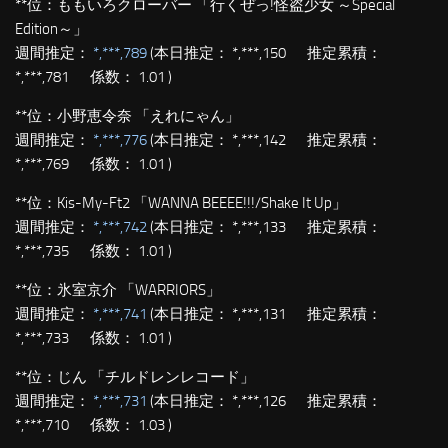
**位：
ももいろクローバー 「行くぜっ!怪盗少女 ～Special
Edition～」
週間推定：
*,***,789
(本日推定： *,***,150 推定累積：
*,***,781 係数： 1.01 )
**位：
小野恵令奈 「えれにゃん」
週間推定：
*,***,776
(本日推定： *,***,142 推定累積：
*,***,769 係数： 1.01 )
**位：
Kis-My-Ft2 「WANNA BEEEE!!!/Shake It Up」
週間推定：
*,***,742
(本日推定： *,***,133 推定累積：
*,***,735 係数： 1.01 )
**位：
氷室京介 「WARRIORS」
週間推定：
*,***,741
(本日推定： *,***,131 推定累積：
*,***,733 係数： 1.01 )
**位：
じん 「チルドレンレコード」
週間推定：
*,***,731
(本日推定： *,***,126 推定累積：
*,***,710 係数： 1.03 )