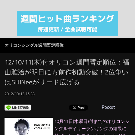
注目カテゴリ
オリジナルiTunes週間トップソング
音楽業界
SMAP
オリコンシングル週間暫定順位
AKB48
RSS
12/10/11(木)付オリコン週間暫定順位：福
山雅治が明日にも前作初動突破！2位争い
LINKS
はSHINeeがリード広げる
2012/10/13 15:33
Pocket
10月11日(木曜日)付までのオリコンシ
ングルデイリーランキングの結果に