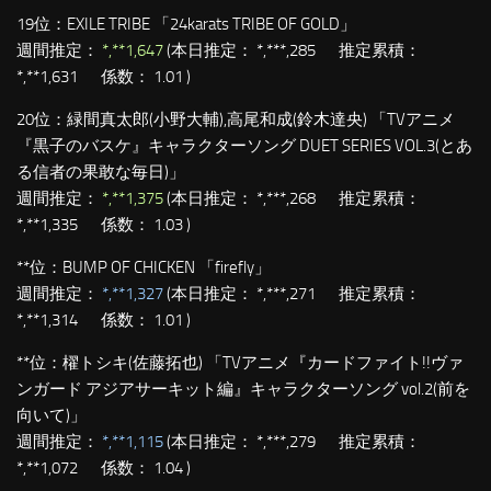
19位：
EXILE TRIBE 「24karats TRIBE OF GOLD」
週間推定：
*,**1,647
(本日推定： *,***,285 推定累積：
*,**1,631 係数： 1.01 )
20位：
緑間真太郎(小野大輔),高尾和成(鈴木達央) 「TVアニメ
『黒子のバスケ』キャラクターソング DUET SERIES VOL.3(とあ
る信者の果敢な毎日)」
週間推定：
*,**1,375
(本日推定： *,***,268 推定累積：
*,**1,335 係数： 1.03 )
**位：
BUMP OF CHICKEN 「firefly」
週間推定：
*,**1,327
(本日推定： *,***,271 推定累積：
*,**1,314 係数： 1.01 )
**位：
櫂トシキ(佐藤拓也) 「TVアニメ『カードファイト!!ヴァ
ンガード アジアサーキット編』キャラクターソング vol.2(前を
向いて)」
週間推定：
*,**1,115
(本日推定： *,***,279 推定累積：
*,**1,072 係数： 1.04 )