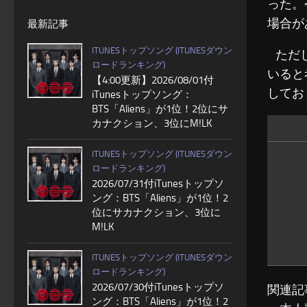
った。
場合が
最新記事
ITUNESトップソング (ITUNESダウン
ただし
ロードランキング)
いると
【4:00更新】2026/08/01付
してお
iTunesトップソング：
BTS「Aliens」が1位！2位にサ
カナクション、3位にM!LK
ITUNESトップソング (ITUNESダウン
ロードランキング)
2026/07/31付iTunesトップソ
ング：BTS「Aliens」が1位！2
位にサカナクション、3位に
M!LK
ITUNESトップソング (ITUNESダウン
ロードランキング)
2026/07/30付iTunesトップソ
関連記
ング：BTS「Aliens」が1位！2