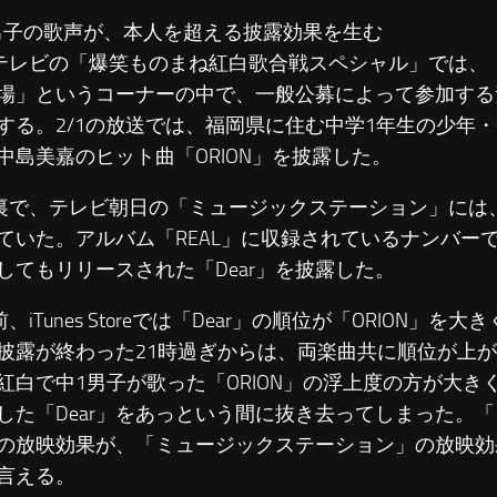
1男子の歌声が、本人を超える披露効果を生む
レビの「爆笑ものまね紅白歌合戦スペシャル」では、
場」というコーナーの中で、一般公募によって参加する
する。2/1の放送では、福岡県に住む中学1年生の少年
中島美嘉のヒット曲「ORION」を披露した。
で、テレビ朝日の「ミュージックステーション」には
ていた。アルバム「REAL」に収録されているナンバーで
してもリリースされた「Dear」を披露した。
iTunes Storeでは「Dear」の順位が「ORION」を
披露が終わった21時過ぎからは、両楽曲共に順位が上
紅白で中1男子が歌った「ORION」の浮上度の方が大き
した「Dear」をあっという間に抜き去ってしまった。
の放映効果が、「ミュージックステーション」の放映効
言える。