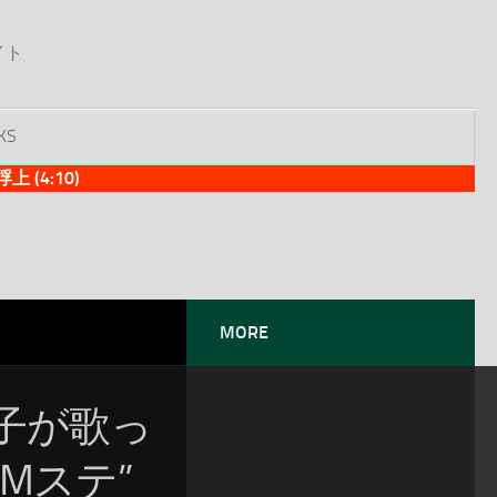
イト
KS
(4:10)
MORE
男子が歌っ
Mステ”