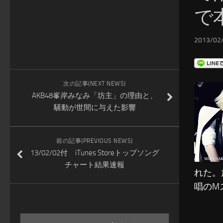
で
2013/02/
次の記事(NEXT NEWS)
AKB48峯岸みなみ「坊主」の理由と、
騒動が世間に与えた影響
前の記事(PREVIOUS NEWS)
13/02/02付 iTunes Storeトップソング
チャート結果速報
れた。放
唱のM