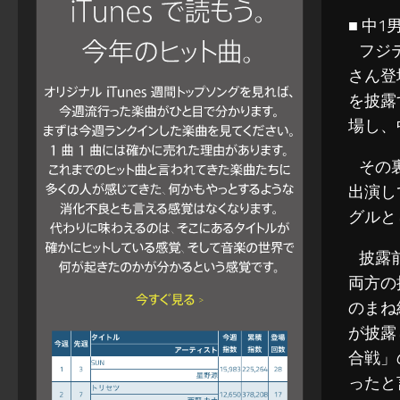
■ 中
フジテ
さん登
を披露
場し、
その裏
出演し
グルと
披露前、
両方の
のまね
が披露
合戦」
ったと