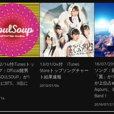
16/07/2
12/14付iTunesトッ
13/01/04付 iTunes
ソング：
Official髭男
Storeトップソングチャー
「翼」が
SOULSOUP」が1
ト結果速報
が上位占
にBTS、3位に
2013/01/04
Aqours、
Band！
/14
2016/07/21