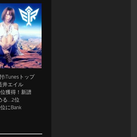
0付iTunesトップ
藍井エイル
1位獲得！新譜
める…2位
3位にBank