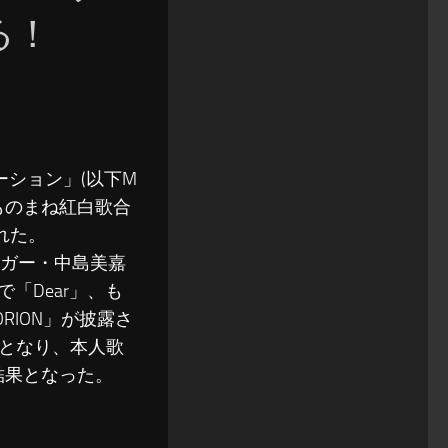
る！
ーション」(以下M
ものまね紅白歌合
れた。
ガー・中島美嘉
「Dear」、も
RION」が披露さ
が上となり、本人歌
結果となった。