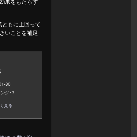
効果をもたらす
人気ともに上回って
きいことを補足
嘉
01-30
グ : 3
しく見る