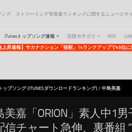
ップソング、ストリーミング等音楽ランキングに関するニュースサ
iTunesトップソング速報
注目カテゴリ
RSS
LIN
es急上昇速報】サカナクション「怪獣」14ランクアップで45位に浮上 
ESトップソング (ITUNESダウンロードランキング)
/
中島美嘉
島美嘉「ORION」素人中1
配信チャート急伸、裏番組 “