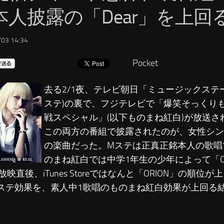
本人披露の「Dear」を上回
03 14:34
Pocket
去る2/1夜、テレビ朝日「ミュージックステ
ステ)の裏で、フジテレビで「爆笑そっくり
戦スペシャル」(以下ものまね紅白)が放送さ
この両方の番組で披露されたのが、女性シン
の楽曲だった。Mステは正真正銘本人の歌唱で
のまね紅白では中学1年生の少年によって「O
映直後、iTunes Storeではなんと「ORION」の順位
ステ効果を、素人中1歌唱のものまね紅白効果が上回る