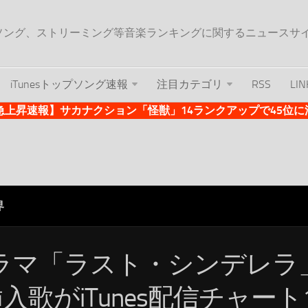
ップソング、ストリーミング等音楽ランキングに関するニュースサ
iTunesトップソング速報
注目カテゴリ
RSS
LIN
es急上昇速報】サカナクション「怪獣」14ランクアップで45位に浮上 
界
ラマ「ラスト・シンデレラ
挿入歌がiTunes配信チャート