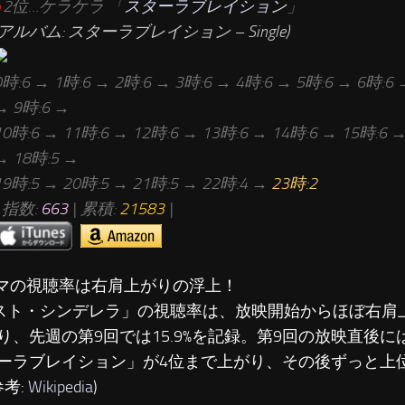
●
2位…ケラケラ 「
スターラブレイション
」
(アルバム: スターラブレイション – Single)
0時:6 → 1時:6 → 2時:6 → 3時:6 → 4時:6 → 5時:6 → 6時:6 
→ 9時:6 →
10時:6 → 11時:6 → 12時:6 → 13時:6 → 14時:6 → 15時:6 →
→ 18時:5 →
19時:5 → 20時:5 → 21時:5 → 22時:4 →
23時:2
| 指数:
663
| 累積:
21583
|
ラマの視聴率は右肩上がりの浮上！
ト・シンデレラ」の視聴率は、放映開始からほぼ右肩
り、先週の第9回では15.9%を記録。第9回の放映直後
ーラブレイション」が4位まで上がり、その後ずっと上
参考:
Wikipedia
)