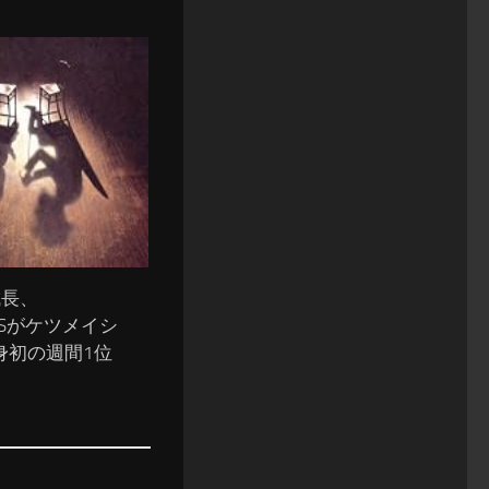
成長、
MPSがケツメイシ
身初の週間1位