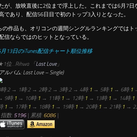
たが、放映直後に2位まで浮上した。これまでは6月7日
高であり、配信56日目で初のトップ3入りとなった。
の作品も、オリコンの週間シングルランキングではトッ
配信ならではのヒットとなっている。
6月13日のiTunes配信チャート順位推移
★
1位…Rihwa 「
Last Love
」
(アルバム: Last Love – Single)
0時:2 → 1時:2 → 2時:2 → 3時:2 → 4時:
1
→ 5時:
1
→ 6時:
1
→
→ 9時:
1
→ 10時:
1
→ 11時:
1
→ 12時:
1
→ 13時:
1
→ 14時:
1
時:
1
→ 17時:
1
→ 18時:
1
→ 19時:
1
→ 20時:
1
→ 21時:
1
→ 2
| 指数:
5196
| 累積:
6086
|