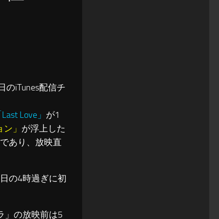
iTunes配信チ
Last Love」
が1
ョン」
が浮上した
日であり、放映直
13日の4時過ぎに初
ラ」の放映前は5