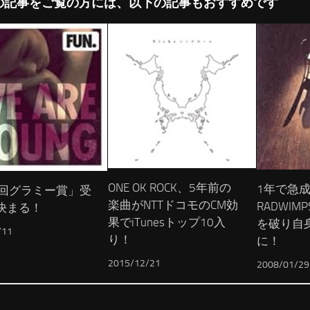
の記事をご覧の方には、以下の記事もおすすめです
ONE OK ROCK、5年前の
1年で急
5回グラミー賞」受
楽曲がNTTドコモのCM効
RADWI
決まる！
果でiTunesトップ10入
を破り自
/11
り！
に！
2015/12/21
2008/01/29