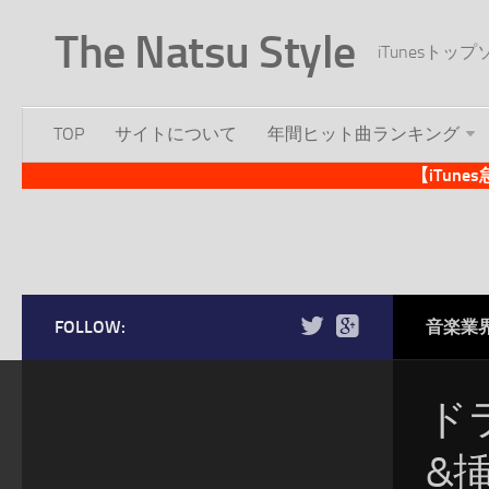
The Natsu Style
iTunesト
TOP
サイトについて
年間ヒット曲ランキング
【iTun
FOLLOW:
音楽業
ド
&