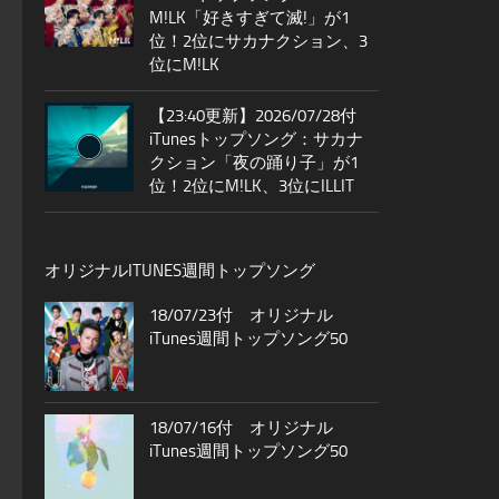
M!LK「好きすぎて滅!」が1
位！2位にサカナクション、3
位にM!LK
【23:40更新】2026/07/28付
iTunesトップソング：サカナ
クション「夜の踊り子」が1
位！2位にM!LK、3位にILLIT
オリジナルITUNES週間トップソング
18/07/23付 オリジナル
iTunes週間トップソング50
18/07/16付 オリジナル
iTunes週間トップソング50