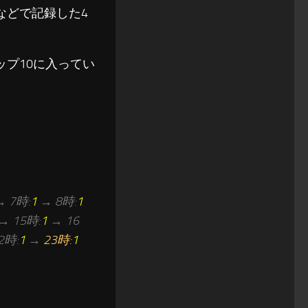
などで記録した4
プ10に入ってい
 7時:
1
→ 8時:
1
→ 15時:
1
→ 16
2時:
1
→
23時:
1