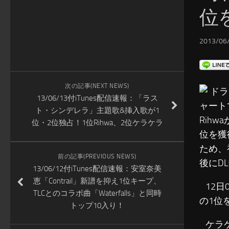
位
2013/06/
次の記事(NEXT NEWS)
ドラ
13/06/13付iTunes配信速報：「ラス
ャート
ト・シンデレラ」主題歌&挿入歌が1
Rih
位・2位独占！1位Rihwa、2位ケラケラ
位を獲
ため、
前の記事(PREVIOUS NEWS)
後にD
13/06/12付iTunes配信速報：安室奈美
恵「Contrail」新譜を抑え1位キープ、
12日0
TLCとのコラボ曲「Waterfalls」と同時
の1位
トップ10入り！
ケラケ