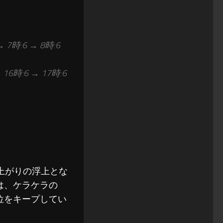
→ 7時:6 → 8時:6
 16時:6 → 17時:6
上がりの浮上とな
には、ケラケラの
位をキープしてい