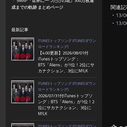
・
SMAP「世界に一つだけの花」300万枚達
関連記
成までの軌跡 まとめページ
・
13/
・
13/
最新記事
ITUNESトップソング (ITUNESダウン
ロードランキング)
【4:00更新】2026/08/01付
iTunesトップソング：
BTS「Aliens」が1位！2位にサ
カナクション、3位にM!LK
ITUNESトップソング (ITUNESダウン
ロードランキング)
2026/07/31付iTunesトップソ
ング：BTS「Aliens」が1位！2
位にサカナクション、3位に
M!LK
ITUNESトップソング (ITUNESダウン