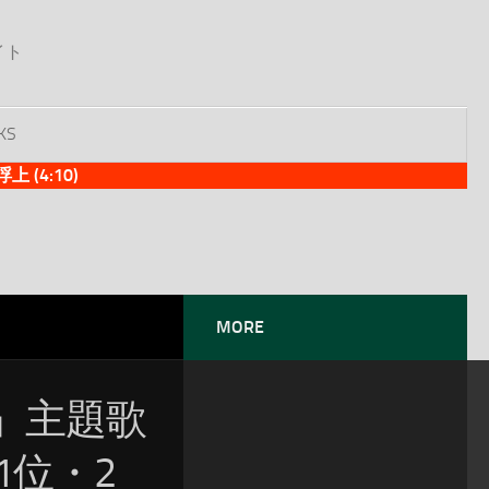
イト
KS
(4:10)
MORE
」主題歌
1位・2