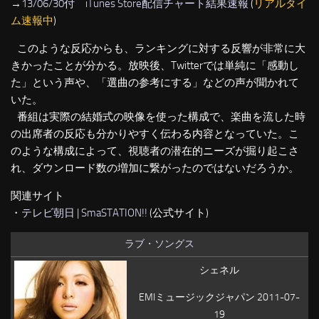
→
13/06/30付 iTunes Store配信チャート結果速報
(
リアルタイ
ム速報中
)
このような反応からも、ランキングに対する反響が非常に大
きかったことが分かる。放映後、Twitterでは単純に「感動し
た」という声や、「選曲の参考にする」などの声が聞かれて
いた。
番組は実際の結婚式の映像を使った構成で、楽曲を流した時
の出席者の反応も分かりやすく伝わる内容となっていた。こ
のような構成によって、視聴者の潜在的ニーズが掘り起こさ
れ、ダウンロード数の増加に繋がったのではないだろうか。
関連サイト
・
テレビ朝日 | SmaSTATION!!
(公式サイト)
ラブ・ソングス
シェネル
EMIミュージックジャパン 2011-07-
19