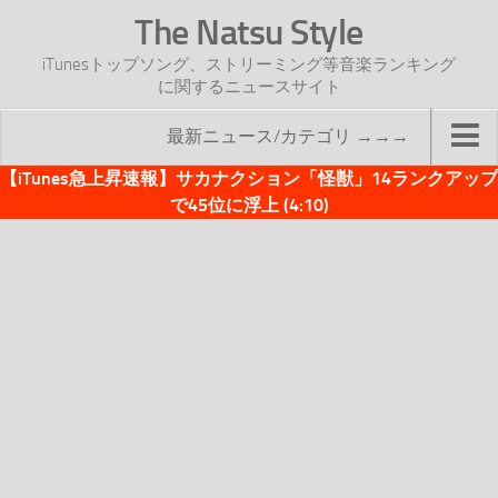
The Natsu Style
iTunesトップソング、ストリーミング等音楽ランキング
に関するニュースサイト
最新ニュース/カテゴリ →→→
【iTunes急上昇速報】サカナクション「怪獣」14ランクアップ
TOP
で45位に浮上 (4:10)
サイトについて
年間ヒット曲ランキング
2016年度特集記事
2017年度特集記事
iTunesトップソング速報
iTunesデイリー
オリジナル週間トップソング
「オリジナルiTunes週間トップソング」紹介資料