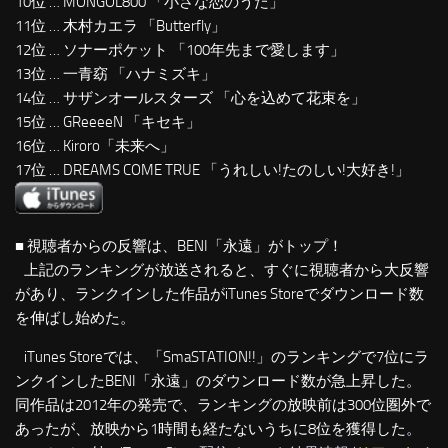
10位 … MONGOL800 「小さな恋のうた」
11位 … 木村カエラ 「Butterfly」
12位 … ソナーポケット 「100年先まで愛します」
13位 … 一青窈 「ハナミズキ」
14位 … サザンオールスターズ 「心を込めて花束を」
15位 … GReeeeN 「キセキ」
16位 … Kiroro「未来へ」
17位 … DREAMS COME TRUE 「うれしい!たのしい!大好き!」
■ 視聴者からの反響は、BENI「永遠」がトップ！
上記のランキングが放送されると、すぐに視聴者から大反響
があり、ランクインした作品がiTunes Storeでダウンロード数
を伸ばし始めた。
iTunes Storeでは、「SmaSTATION!!」のランキングで7位にラ
ンクインしたBENI「永遠」のダウンロード数が急上昇した。
同作品は2012年の発売で、ランキングの放映前は300位圏外で
あったが、放映から1時間も経たないうちに8位を獲得した。