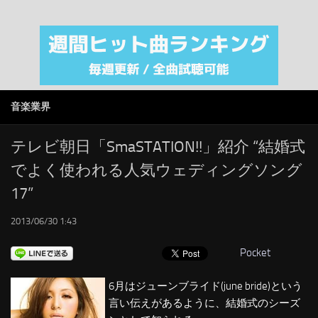
注目カテゴリ
オリジナルiTunes週間トップソング
音楽業界
SMAP
音楽業界
AKB48
RSS
テレビ朝日「SmaSTATION!!」紹介 “結婚式
でよく使われる人気ウェディングソング
LINKS
17”
2013/06/30 1:43
Pocket
6月はジューンブライド(june bride)という
言い伝えがあるように、結婚式のシーズ