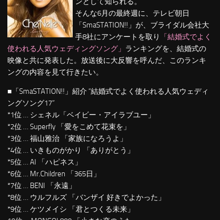
ンとして知られる。
そんな6月の最終週に、テレビ朝日
「SmaSTATION!!」が、ブライダル会社大
手8社にアンケートを取り
「結婚式でよく
使われる人気ウェディングソング」
ランキングを、結婚式の
映像と共に発表した。放送後に大反響を呼んだ、このランキ
ングの内容を見て行きたい。
■「SmaSTATION!!」紹介 “結婚式でよく使われる人気ウェディ
ングソング17”
*1位 … シェネル「ベイビー・アイラブユー」
*2位 … Superfly 「愛をこめて花束を」
*3位 … 福山雅治 「家族になろうよ」
*4位 … いきものがかり 「ありがとう」
*5位 … AI 「ハピネス」
*6位 … Mr.Children 「365日」
*7位 … BENI 「永遠」
*8位 … ウルフルズ 「バンザイ 好きでよかった」
*9位 … ケツメイシ 「君とつくる未来」