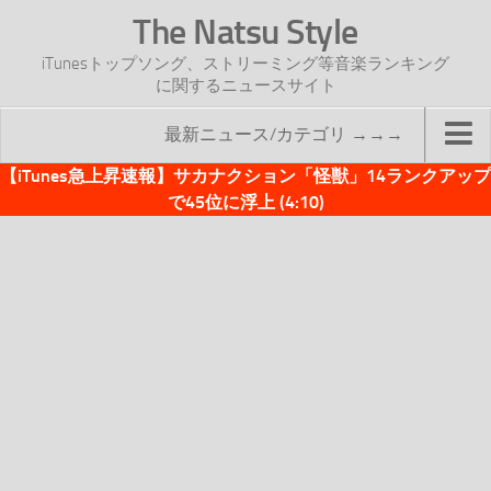
The Natsu Style
iTunesトップソング、ストリーミング等音楽ランキング
に関するニュースサイト
最新ニュース/カテゴリ →→→
【iTunes急上昇速報】サカナクション「怪獣」14ランクアップ
TOP
で45位に浮上 (4:10)
サイトについて
年間ヒット曲ランキング
2016年度特集記事
2017年度特集記事
iTunesトップソング速報
iTunesデイリー
オリジナル週間トップソング
「オリジナルiTunes週間トップソング」紹介資料