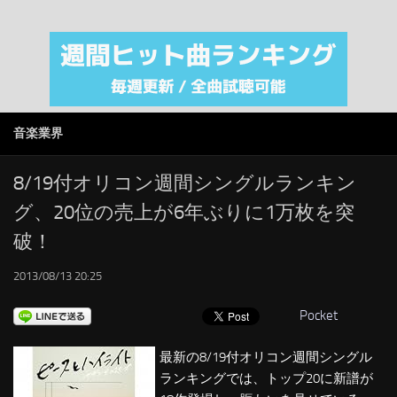
注目カテゴリ
オリジナルiTunes週間トップソング
音楽業界
SMAP
音楽業界
AKB48
RSS
8/19付オリコン週間シングルランキン
グ、20位の売上が6年ぶりに1万枚を突
LINKS
破！
2013/08/13 20:25
Pocket
最新の8/19付オリコン週間シングル
ランキングでは、トップ20に新譜が