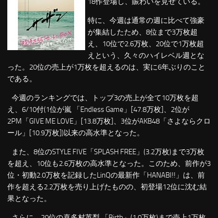
18作登場し、賑わいを見せている。
特に、今週は通常の週に比べて強豪
が集結したため、8位まで3万枚超
え、10位で2.6万枚、20位で1万枚超
えという、久々のハイレベル週とな
った。20位の売上が1万枚を超えるのは、実に6年ぶりのこと
である。
今週のランキングでは、トップ3の売上が全て10万枚を超
え、6/10付(1位が嵐 「Endless Game」[47.8万枚]、2位が
2PM「GIVE ME LOVE」[13.8万枚]、3位がAKB48「さよならクロ
ール」[10.9万枚])以来の高水準となった。
また、8位のSTYLE FIVE「SPLASH FREE」(3.2万枚)まで3万枚
を超え、10位も2.6万枚の高水準となった。このため、前作が3
位・初動2.0万枚を記録したLinQの最新作「HANABI!!」は、前
作を超える2.2万枚を売り上げたものの、初登場12位に沈む結
果となった。
さらに、20位の喜多村英梨 「Birth」(1.0万枚)まで売上1万枚