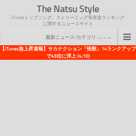
The Natsu Style
iTunesトップソング、ストリーミング等音楽ランキング
に関するニュースサイト
最新ニュース/カテゴリ →→→
【iTunes急上昇速報】サカナクション「怪獣」14ランクアップ
TOP
で45位に浮上 (4:10)
サイトについて
年間ヒット曲ランキング
2016年度特集記事
2017年度特集記事
iTunesトップソング速報
iTunesデイリー
オリジナル週間トップソング
「オリジナルiTunes週間トップソング」紹介資料