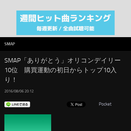
注目カテゴリ
オリジナルiTunes週間トップソング
音楽業界
SMAP
SMAP
AKB48
RSS
SMAP「ありがとう」オリコンデイリー
10位 購買運動の初日からトップ10入
LINKS
り！
2016/08/06 20:12
Pocket