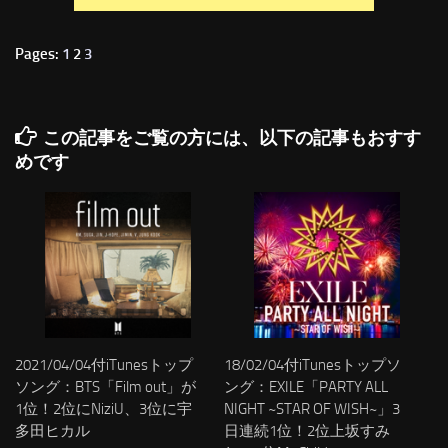
Pages:
1
2
3
この記事をご覧の方には、以下の記事もおすす
めです
2021/04/04付iTunesトップ
18/02/04付iTunesトップソ
ソング：BTS「Film out」が
ング：EXILE「PARTY ALL
1位！2位にNiziU、3位に宇
NIGHT ~STAR OF WISH~」3
多田ヒカル
日連続1位！2位上坂すみ