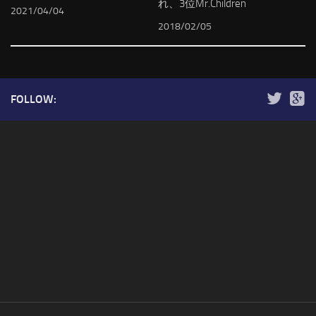
れ、3位Mr.Children
2021/04/04
2018/02/05
FOLLOW: