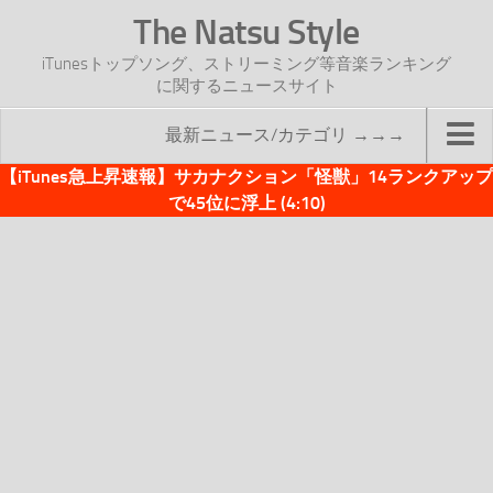
The Natsu Style
iTunesトップソング、ストリーミング等音楽ランキング
に関するニュースサイト
最新ニュース/カテゴリ →→→
【iTunes急上昇速報】サカナクション「怪獣」14ランクアップ
TOP
で45位に浮上 (4:10)
サイトについて
年間ヒット曲ランキング
2016年度特集記事
2017年度特集記事
iTunesトップソング速報
iTunesデイリー
オリジナル週間トップソング
「オリジナルiTunes週間トップソング」紹介資料