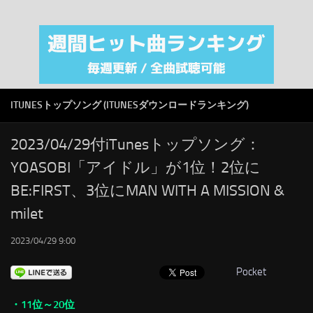
注目カテゴリ
オリジナルiTunes週間トップソング
音楽業界
SMAP
ITUNESトップソング (ITUNESダウンロードランキング)
AKB48
RSS
2023/04/29付iTunesトップソング：
YOASOBI「アイドル」が1位！2位に
LINKS
BE:FIRST、3位にMAN WITH A MISSION &
milet
2023/04/29 9:00
Pocket
・11位～20位