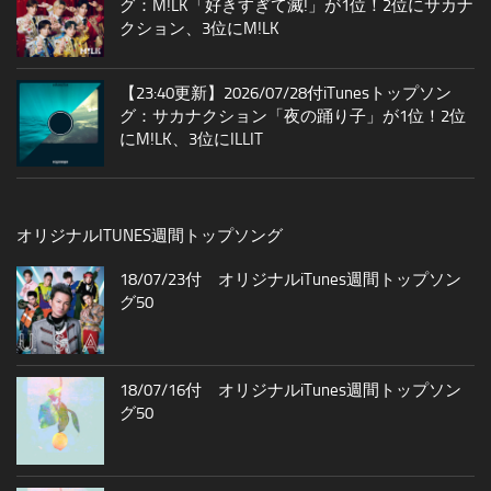
グ：M!LK「好きすぎて滅!」が1位！2位にサカナ
クション、3位にM!LK
【23:40更新】2026/07/28付iTunesトップソン
グ：サカナクション「夜の踊り子」が1位！2位
にM!LK、3位にILLIT
オリジナルITUNES週間トップソング
18/07/23付 オリジナルiTunes週間トップソン
グ50
18/07/16付 オリジナルiTunes週間トップソン
グ50