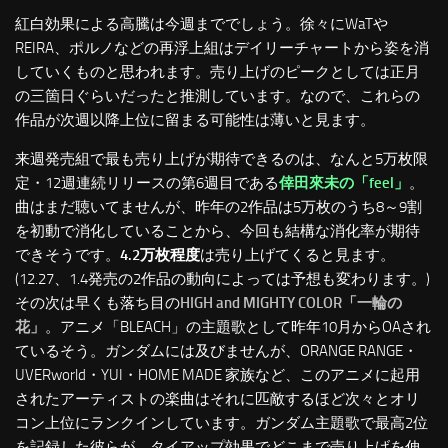
紅白効果による高騰は今週まででしょう。徐々にWaTや
REIRA、ポルノなどの再浮上組はデイリーチャートから姿を消
していくものと思われます。売り上げのピークとしては正月
の三箇日ぐらいだったと推測しています。なので、これらの
作品が次週以降上位に留まる可能性は薄いと見ます。
来週発売組で最も売り上げが期待できるのは、なんと5万枚限
定・12週連続リリースの第6週目である
倖田來未の「feel」
。
曲はまだ聴いてませんが、昨年の2作品は5万枚のうち8～9割
を初動で消化していることから、今回も結構な消化率が期待
できそうです。
4.2万枚程度
は売り上げてくると見ます。
(12.27、1.4発売の2作品の動向によっては予想も変わります。)
その次は早くも落ち目の
HIGH and MIGHTY COLOR「一輪の
花」
。アニメ「BLEACH」の主題歌として昨年10月からOAされ
ているそう。ガンダムには及びませんが、ORANGE RANGE・
UVERworld・YUI・HOME MADE 家族など、このアニメに起用
されたアーティストの楽曲はそれに匹敵するほど次々とオリ
コン上位にランクインしています。ガンダム主題歌で最高2位
を記録した彼らが、タイアップ効果でどこまで売り上げを伸