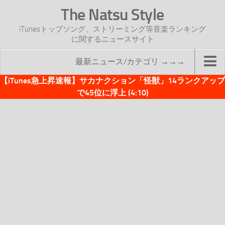
The Natsu Style
iTunesトップソング、ストリーミング等音楽ランキング
に関するニュースサイト
最新ニュース/カテゴリ →→→
【iTunes急上昇速報】サカナクション「怪獣」14ランクアップ
TOP
で45位に浮上 (4:10)
サイトについて
年間ヒット曲ランキング
2016年度特集記事
2017年度特集記事
iTunesトップソング速報
iTunesデイリー
オリジナル週間トップソング
「オリジナルiTunes週間トップソング」紹介資料