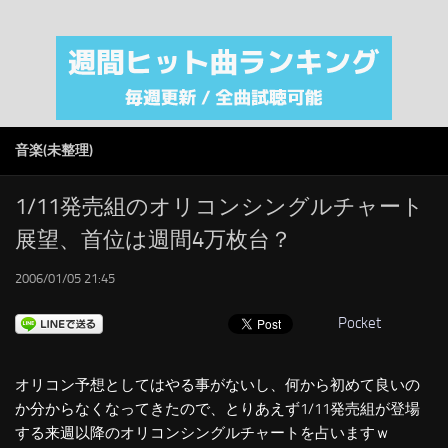
注目カテゴリ
オリジナルiTunes週間トップソング
音楽業界
SMAP
音楽(未整理)
AKB48
RSS
1/11発売組のオリコンシングルチャート
展望、首位は週間4万枚台？
LINKS
2006/01/05 21:45
Pocket
オリコン予想としてはやる事がないし、何から初めて良いの
か分からなくなってきたので、とりあえず1/11発売組が登場
する来週以降のオリコンシングルチャートを占いますｗ