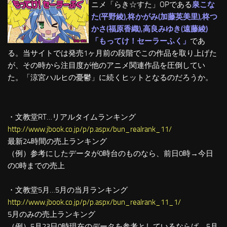
ニメ「らき☆すた」OPである
泉こな
た(平野綾),柊かがみ(加藤英美里),柊つ
かさ(福原香織),高良みゆき(遠藤綾)
「もってけ！セーラーふく」
であ
る。当サイトでは発売1ヶ月前の段階でこの作品を取り上げた
が、その時から注目度が他のアニメ関連作品を圧倒してい
た。「涼宮ハルヒの憂鬱」に続くヒットとなるのだろうか。
・文教堂RT…リアルタイムランキング
http://www.jbook.co.jp/p/p.aspx/bun_realrank_11/
最新24時間の売上ランキング
（例）参考にしたデータが0時台のものなら、前日0時→今日
の0時までの売上
・文教堂5月…5月の当月ランキング
http://www.jbook.co.jp/p/p.aspx/bun_realrank_11_1/
5月のみの売上ランキング
（例）5月23日0時現在のデータを参考としているならば、5月