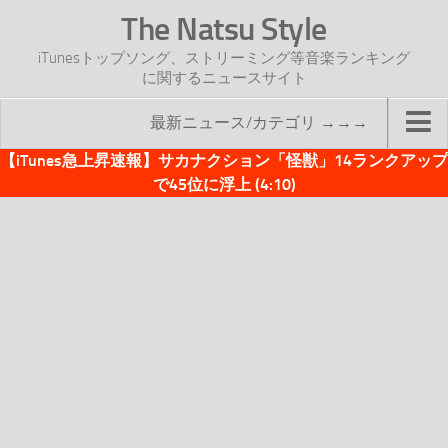
The Natsu Style
iTunesトップソング、ストリーミング等音楽ランキング
に関するニュースサイト
最新ニュース/カテゴリ →→→
【iTunes急上昇速報】サカナクション「怪獣」14ランクアップ
TOP
で45位に浮上 (4:10)
サイトについて
年間ヒット曲ランキング
2016年度特集記事
2017年度特集記事
iTunesトップソング速報
iTunesデイリー
オリジナル週間トップソング
「オリジナルiTunes週間トップソング」紹介資料