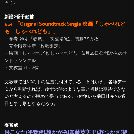
ろう。
新譜2番手候補
V.A. 「Original Soundtrack Single 映画「しゃべれど
も しゃべれども」」
・参考: ゆず「春風」…初登場3位、初動7.5万枚
・完全限定生産（枚数限定）
・映画「しゃべれども しゃべれども」(5月25日公開)からのサ
ントラシングル
・文教堂RT：2位
文教堂ではV6の下の位置に付けている。とはいえ、各種デー
タから判断すれば、ゆずの時のような高い初動は期待できな
いと考えるのが極めて妥当である。2位争いを桑田佳祐の2週
目と争う形となるだろう。
要警戒
泉こなた(平野綾),柊かがみ(加藤英美里),柊つかさ(福