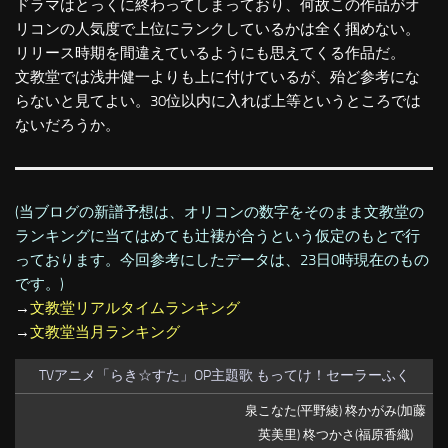
ドラマはとっくに終わってしまっており、何故この作品がオ
リコンの人気度で上位にランクしているかは全く掴めない。
リリース時期を間違えているようにも思えてくる作品だ。
文教堂では浅井健一よりも上に付けているが、殆ど参考にな
らないと見てよい。30位以内に入れば上等というところでは
ないだろうか。
(当ブログの新譜予想は、オリコンの数字をそのまま文教堂の
ランキングに当てはめても辻褄が合うという仮定のもとで行
っております。今回参考にしたデータは、23日0時現在のもの
です。)
→
文教堂リアルタイムランキング
→
文教堂当月ランキング
TVアニメ「らき☆すた」OP主題歌 もってけ！セーラーふく
泉こなた(平野綾) 柊かがみ(加藤
英美里) 柊つかさ(福原香織)