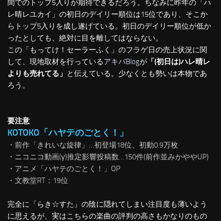
間でのトップ5入りが期待できるだろう。ちなみに昨年の「ハ
レ晴レユカイ」の初日のデイリー順位は15位であり、そこか
らトップ5入りを成し遂げている。初日のデイリー順位が低か
ったとしても、絶対に目を離してはならない。
この「もってけ！セーラーふく」のフラゲ日の売上状況に関
して、現地取材を行っている
アキバBlog
が
「(初日は)ハレ晴レ
よりも売れてる」
と伝えている。少なくとも勢いは本物であ
ろう。
要注意
KOTOKO「ハヤテのごとく！」
・前作「きれいな旋律」…初登場18位、初動0.9万枚
・ニコニコ動画(γ)推定影響投稿数…150件(前作並みかややUP)
・アニメ「ハヤテのごとく！」OP
・文教堂RT：19位
完全に「らき☆すた」の陰に隠れてしまい注目度も薄いよう
に思えるが、実はこちらの楽曲の評判の高さもかなりのもの