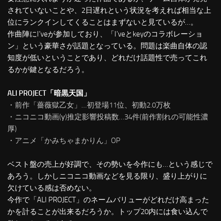
されていないことや、2日遅れという状況を考えれば相当な上
位にランクインしてくることはまずないと見ているが…。
作曲陣にI’veが参加しており、「I’veとkeyのコラボレーショ
ン」という豪華さが話題となっている。問題は楽曲自体の認
知度が低いということであり、どれだけ話題性で売ってこれ
るかが鍵となるだろう。
ALI PROJECT「暗黒天国」
・前作「薔薇獄乙女」…初登場11位、初動2.0万枚
・ニコニコ動画(γ)推定影響投稿数…34件(前作割れの可能性濃
厚)
・アニメ「かみちゃまかりん」OP
ベスト盤の売上が好調で、その勢いを今作にも…という感じで
あろう。しかしニコニコ動画などを見る限り、盛り上がりに
欠けている感は否めない。
今作で「ALI PROJECT」のネームバリューがどれだけ高まった
かを計ることが出来るだろうか。トップ20内には食い込んで