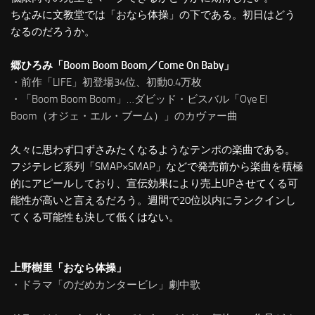
ちなみに文教堂では「おなら体操」の下である。初日はどう
なるのだろうか。
郷ひろみ「Boom Boom Boom／Come On Baby」
・前作「LIFE」初登場34位、初動0.4万枚
・「Boom Boom Boom」…ダビッド・ビスバル「Oye El
Boom（オジェ・エル・ブーム）」のカヴァー曲
久々に思わず口ずさみたくなるようなテンポの楽曲である。
フジテレビ系列「SMAP×SMAP」などで発売前から楽曲を積極
的にアピールしており、宣伝効果により売上UPさせてくる可
能性が高いと言えるだろう。週間で20位以内にランクインし
てくる可能性も決して低くはない。
上野樹里「おなら体操」
・ドラマ「のだめカンタービレ」劇中歌