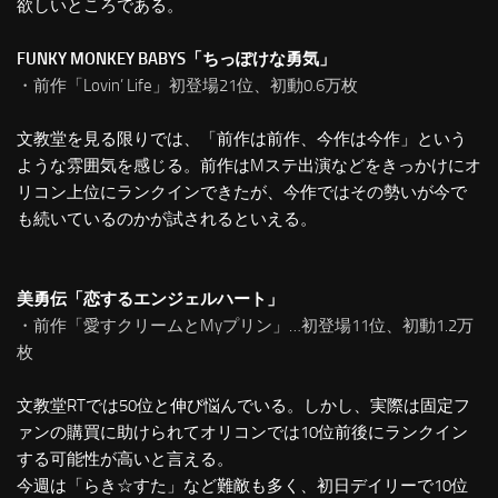
欲しいところである。
FUNKY MONKEY BABYS「ちっぽけな勇気」
・前作「Lovin’ Life」初登場21位、初動0.6万枚
文教堂を見る限りでは、「前作は前作、今作は今作」という
ような雰囲気を感じる。前作はMステ出演などをきっかけにオ
リコン上位にランクインできたが、今作ではその勢いが今で
も続いているのかが試されるといえる。
美勇伝「恋するエンジェルハート」
・前作「愛すクリームとMyプリン」…初登場11位、初動1.2万
枚
文教堂RTでは50位と伸び悩んでいる。しかし、実際は固定フ
ァンの購買に助けられてオリコンでは10位前後にランクイン
する可能性が高いと言える。
今週は「らき☆すた」など難敵も多く、初日デイリーで10位