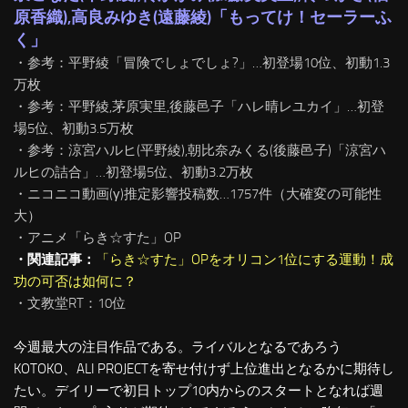
原香織),高良みゆき(遠藤綾)「もってけ！セーラーふ
く」
・参考：平野綾「冒険でしょでしょ?」…初登場10位、初動1.3
万枚
・参考：平野綾,茅原実里,後藤邑子「ハレ晴レユカイ」…初登
場5位、初動3.5万枚
・参考：涼宮ハルヒ(平野綾),朝比奈みくる(後藤邑子)「涼宮ハ
ルヒの詰合」…初登場5位、初動3.2万枚
・ニコニコ動画(γ)推定影響投稿数…1757件（大確変の可能性
大）
・アニメ「らき☆すた」OP
・関連記事：
「らき☆すた」OPをオリコン1位にする運動！成
功の可否は如何に？
・文教堂RT：10位
今週最大の注目作品である。ライバルとなるであろう
KOTOKO、ALI PROJECTを寄せ付けず上位進出となるかに期待し
たい。デイリーで初日トップ10内からのスタートとなれば週