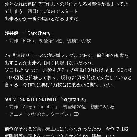
外となれば週間で前作以下の順位となる可能性が高まってき
てしまう。初日に10位内でスタート
出来るかが一番の焦点となるはずだ。
浅井健一「Dark Cherry」
・前作「FIXER」初登場17位、初動0.9万枚
2ヶ月連続リリースの第2弾シングルである。前作並の初動を
出すことが出来れば何も問題はないだろう。
ソロ1stとなった「危険すぎる」の初動1.3万枚以降は、0.9万枚
→0.9万枚と推移しており、現状は1万枚前後で安定していると
言える。今作では再び1万枚台に乗るかに期待したい。
SUEMITSU＆THE SUEMITH「Sagittarius」
・前作「Allegro Cantabile」…初登場20位、初動0.8万枚
・アニメ「のだめカンタービレ」ED
前作がそれほど高い売上にはならなかったため、今作では最
低限同等の売上をマークできるかどうかに期待したい。