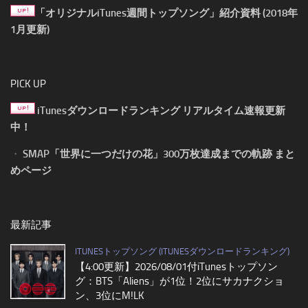
「オリジナルiTunes週間トップソング」紹介資料 (2018年
1月更新)
PICK UP
iTunesダウンロードランキング リアルタイム速報更新
中！
・
SMAP「世界に一つだけの花」300万枚達成までの軌跡 まと
めページ
最新記事
ITUNESトップソング (ITUNESダウンロードランキング)
【4:00更新】2026/08/01付iTunesトップソン
グ：BTS「Aliens」が1位！2位にサカナクショ
ン、3位にM!LK