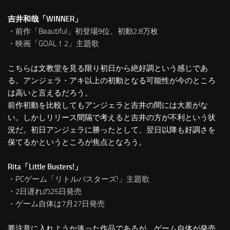
吉井和哉「WINNER」
・前作「Beautiful」初登場9位、初動2.8万枚
・映画「GOAL！2」主題歌
こちらは文教堂を見る限り初日から絶好調という感じであ
る。アンジェラ・アキ以上の初動となる可能性が今のところ
は高いと言えるだろう。
前作初動を比較してもアンジェラと吉井の間には大差がな
い。しかしリリース間隔で考えると吉井の方が不利という状
況だ。初日アンジェラに勝ったとして、翌日以降も好調さを
保てるかというところが焦点となろう。
Rita「Little Busters!」
・PCゲーム「リトルバスターズ!」主題歌
・2日遅れの25日発売
・ゲーム自体は7月27日発売
要注意に入れようか迷った作品であるが、ゲーム自体が発売