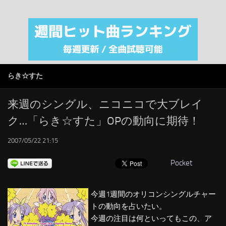
注目カテゴリ
オリジナルiTunes週間トップソング
音楽業界
SMAP
らき☆すた
AKB48
RSS
来週のシングル、ニコニコで大ブレイ
ク…「らき☆すた」OPの動向に期待！
LINKS
2007/05/22 21:15
Pocket
今週1週間のオリコンシングルチャー
トの動向を占いたい。
今週の注目は何といってもこの、ア