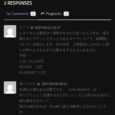
2 RESPONSES
Comments
2
Pingbacks
0
アクア
2007/05/22 23:27
らき☆すたは最初は一過性のものだと思ったんですが、蓋を
開けるとアマゾンでずっと上位をキープしていて、結構勢い
づいている気がします。店の出荷、入荷状況によればハレ晴
レの時のようなカオスな動きをするかもしれません。
予想･･･
らき☆すた2.9万
KOTOKO 1.5万
ALI PROJECT 1.2万
通りすがり
2007/06/06 08:22
出遅れた感がある話題ですが、「Little Busters!」は
PCソフトとして流通する分とCDショップに入荷される分の二
枚が発売されていて、
両方を総計すれば一万は軽く超える数字になるとのことで
す。