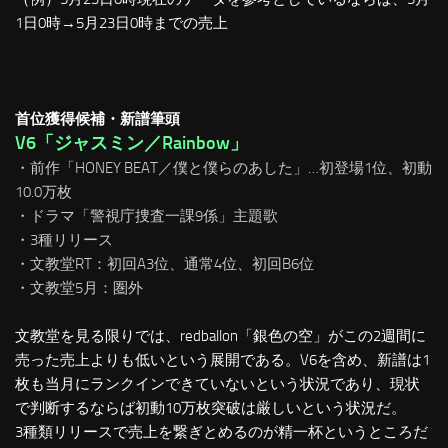
1日0時→5月23日0時までの売上
首位獲得候補・新譜筆頭
V6「ジャスミン／Rainbow」
・前作「HONEY BEAT／僕と僕らのあした」…初登場1位、初動
10.0万枚
・ドラマ「警視庁捜査一課9係」主題歌
・3種リリース
・文教堂RT：初回A3位、通常4位、初回B6位
・文教堂5月：圏外
文教堂を見る限りでは、redballon「銀色の空」がこの2週間に
売った売上よりも低いという展開である。V6を含め、新譜は1
枚も当月にランクインできていないという状況であり、現状
で判断するならば初動10万枚突破は厳しいという状況だ。
3種類リリースで売上を繋ぎとめるのが精一杯というところだ