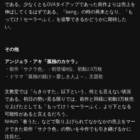
である。少なくともOVAタイアップであった前作よりは売上を
伸ばしてくるはずである。「being」の時の再来となり、「も
ってけ！セーラーふく」を追撃できるかどうかに期待した
い。
その他
アンジェラ・アキ「孤独のカケラ」
・前作「サクラ色」：初登場8位、初動2.9万枚
・ドラマ「孤独の賭け～愛しき人よ～」主題歌
文教堂では「らき☆すた」以下という、何とも言えない状況
である。初日の勢い見る限りでは、前作と同様に初動3万枚売
り上げたとしても「もってけ！セーラーふく」より下となる
可能性があると言えるだろう。
NHKの「春うた」などで取り上げられてなかなかの売上をマー
クできた前作「サクラ色」の勢いを今作でも引き継げるかに
注目だ。