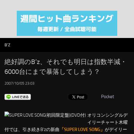
注目カテゴリ
オリジナルiTunes週間トップソング
音楽業界
SMAP
B'Z
AKB48
RSS
絶好調のB’z、それでも明日は指数半減・
6000台にまで暴落してしまう？
LINKS
2007/10/05 23:03
Pocket
オリコンシングルデ
イリーチャート木曜
付では、引き続きB’zの新曲
「SUPER LOVE SONG」
がデイリー