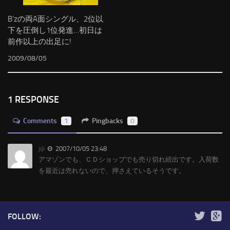
B’zの両A面シングル、2位以
下を圧倒し1位発進…初日は
前作以上の出足に!
2009/08/05
1 RESPONSE
Comments
1
Pingbacks
0
jiji
2007/10/05 23:48
アマゾンでも、ＣＤショップでも売り切れ続出です。入荷数
を最近は売れないので、押さえているそうです。
FOLLOW: