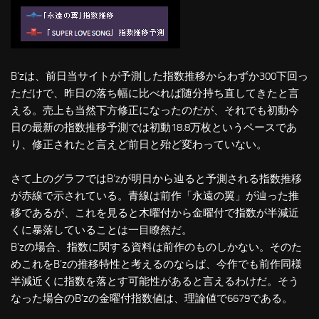
B’zは、前日当サイトが予測した指数推移からわずか300下回っ
ただけで、昨日の落ち幅に比べれば随分持ち直してきたと言
える。売上も当然下方修正になったのだが、それでも初動今
日の最新の指数推移予測では初動18.8万枚というペースであ
り、修正されたと言えど前日と殆ど変わっていない。
さて上のグラフではB’zが明日から辿ると予測される指数推移
が赤線で示されている。青線は前作「永遠の翼」が辿った推
移であるが、これを見ると木曜付から金曜付で指数が半減近
くに暴落していることは一目瞭然だ。
B’zの場合、指数に関する資料は前作のものしかない。そのた
めこれをB’zの推移特性と考えるのならば、今作でも前作同様
半減近くに指数を落とす可能性があると言えるわけだ。そう
なった場合のB’zの金曜付指数値は、理論値で6679である。