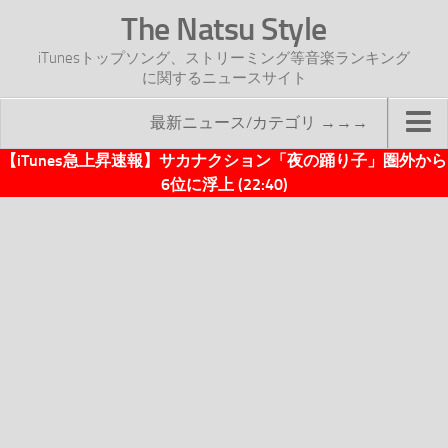
The Natsu Style
iTunesトップソング、ストリーミング等音楽ランキング
に関するニュースサイト
最新ニュース/カテゴリ →→→
【iTunes急上昇速報】サカナクション「夜の踊り子」圏外から
TOP
6位に浮上 (22:40)
サイトについて
年間ヒット曲ランキング
2016年度特集記事
2017年度特集記事
iTunesトップソング速報
iTunesデイリー
オリジナル週間トップソング
「オリジナルiTunes週間トップソング」紹介資料