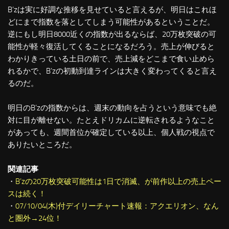
B’zは実に好調な推移を見せていると言えるが、明日はこれほ
どにまで指数を落としてしまう可能性があるということだ。
逆にもし明日8000近くの指数が出るならば、20万枚突破の可
能性が軽々復活してくることになるだろう。売上が伸びると
わかりきっている土日の前で、売上減をどこまで食い止めら
れるかで、B’zの初動到達ラインは大きく変わってくると言え
るのだ。
明日のB’zの指数からは、週末の動向を占うという意味でも絶
対に目が離せない。たとえドリカムに逆転されるようなこと
があっても、週間首位が確定している以上、個人戦の視点で
ありたいところだ。
関連記事
・
B’zの20万枚突破可能性は1日で消滅、が前作以上の売上ペー
スは続く！
・
07/10/04(木)付デイリーチャート速報：アクエリオン、なん
と圏外→24位！